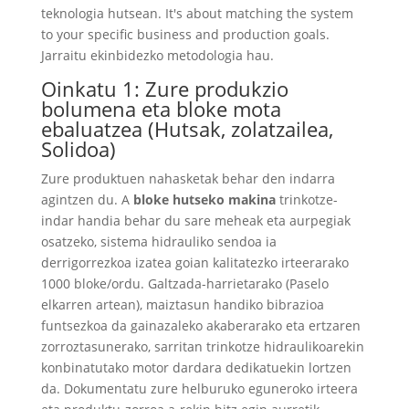
teknologia hutsean.
It's about matching the system
to your specific business and production goals
.
Jarraitu ekinbidezko metodologia hau.
Oinkatu 1: Zure produkzio
bolumena eta bloke mota
ebaluatzea (Hutsak, zolatzailea,
Solidoa)
Zure produktuen nahasketak behar den indarra
agintzen du. A
bloke hutseko makina
trinkotze-
indar handia behar du sare meheak eta aurpegiak
osatzeko, sistema hidrauliko sendoa ia
derrigorrezkoa izatea goian kalitatezko irteerarako
1000 bloke/ordu. Galtzada-harrietarako (Paselo
elkarren artean), maiztasun handiko bibrazioa
funtsezkoa da gainazaleko akaberarako eta ertzaren
zorroztasunerako, sarritan trinkotze hidraulikoarekin
konbinatutako motor dardara dedikatuekin lortzen
da. Dokumentatu zure helburuko eguneroko irteera