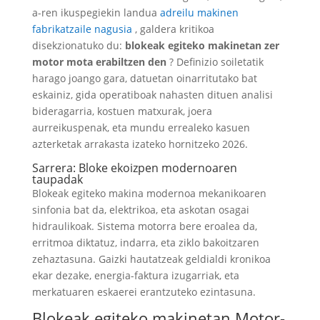
a-ren ikuspegiekin landua
adreilu makinen
fabrikatzaile nagusia
, galdera kritikoa
disekzionatuko du:
blokeak egiteko makinetan zer
motor mota erabiltzen den
? Definizio soiletatik
harago joango gara, datuetan oinarritutako bat
eskainiz, gida operatiboak nahasten dituen analisi
bideragarria, kostuen matxurak, joera
aurreikuspenak, eta mundu errealeko kasuen
azterketak arrakasta izateko hornitzeko 2026.
Sarrera: Bloke ekoizpen modernoaren
taupadak
Blokeak egiteko makina modernoa mekanikoaren
sinfonia bat da, elektrikoa, eta askotan osagai
hidraulikoak. Sistema motorra bere eroalea da,
erritmoa diktatuz, indarra, eta ziklo bakoitzaren
zehaztasuna. Gaizki hautatzeak geldialdi kronikoa
ekar dezake, energia-faktura izugarriak, eta
merkatuaren eskaerei erantzuteko ezintasuna.
Blokeak egiteko makinetan Motor-