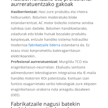
aurreratuentzako gakoak
Hasiberrientzat:
Hasi zure produktu eta irteera
helburuekin. Bolumen moderatuko bloke
estandarrentzat, AC motor bidezko sistema sendoa
nahikoa izan daiteke. Bolumen handikoetarako,
zoladurak edo bloke hutsak bezalako produktu
konplexuak, entzute handiko sistema hidrauliko
modernoa
fabrikatzaile liderra
estandarra da. Ez
ezazu inoiz konprometitu bateragarritasun
elektrikoarekin.
Profesional aurreratuentzat:
Murgildu TCO eta
eraginkortasun-neurrietan. Ebaluatu sentsore
adimendunen teknologiaren integrazioa eta IE-maila
handiko motorren ROI potentziala. Kontuan izan
funtzio osagarrietako serbo teknologiak zure ekipoen
eraginkortasun orokorra nola areagotu dezakeen
(OEE).
Fabrikatzaile nagusi batekin