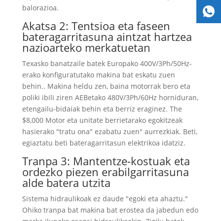
balorazioa.
Akatsa 2: Tentsioa eta faseen
bateragarritasuna aintzat hartzea
nazioarteko merkatuetan
Texasko banatzaile batek Europako 400V/3Ph/50Hz-
erako konfiguratutako makina bat eskatu zuen
behin.. Makina heldu zen, baina motorrak bero eta
poliki ibili ziren AEBetako 480V/3Ph/60Hz horniduran,
etengailu-bidaiak behin eta berriz eraginez. The
$8,000 Motor eta unitate berrietarako egokitzeak
hasierako "tratu ona" ezabatu zuen" aurrezkiak. Beti,
egiaztatu beti bateragarritasun elektrikoa idatziz.
Tranpa 3: Mantentze-kostuak eta
ordezko piezen erabilgarritasuna
alde batera utzita
Sistema hidraulikoak ez daude "egoki eta ahaztu."
Ohiko tranpa bat makina bat erostea da jabedun edo