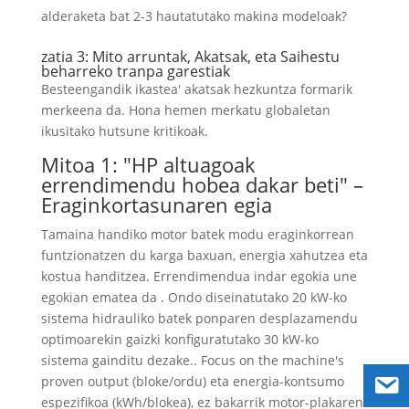
alderaketa bat 2-3 hautatutako makina modeloak?
zatia 3: Mito arruntak, Akatsak, eta Saihestu
beharreko tranpa garestiak
Besteengandik ikastea' akatsak hezkuntza formarik
merkeena da. Hona hemen merkatu globaletan
ikusitako hutsune kritikoak.
Mitoa 1: "HP altuagoak
errendimendu hobea dakar beti" –
Eraginkortasunaren egia
Tamaina handiko motor batek modu eraginkorrean
funtzionatzen du karga baxuan, energia xahutzea eta
kostua handitzea. Errendimendua indar egokia une
egokian ematea da . Ondo diseinatutako 20 kW-ko
sistema hidrauliko batek ponparen desplazamendu
optimoarekin gaizki konfiguratutako 30 kW-ko
sistema gainditu dezake..
Focus on the machine's
proven output
(bloke/ordu) eta energia-kontsumo
espezifikoa (kWh/blokea), ez bakarrik motor-plakaren