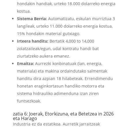
hondakin handiak, urteko 18.000 dolarreko energia
kostua.
Sistema Berria:
Automatizatu, eskulan murriztua 3
langileak, urteko 11.000 dolarreko energia kostua,
15% hondakin material gutxiago.
Irteera handitu:
Bertatik 4,000 to 14,000
zolatzaileak/egun, udal kontratu handi bat
ziurtatzeko aukera emanez.
Emaitza:
Aurrezki konbinatuak (lan, energia,
materiala) eta makina ordaindutako salmentak
handitu dira azpian 18 hilabeteak. Errendimendu
honetan eraginkortasun handiko motorra eta
sistema hidrauliko adimenduna izan ziren
funtsezkoak.
zatia 6: Joerak, Etorkizuna, eta Betetzea in 2026
eta Harago
Industria ez da estatikoa. Aurretik jarraitzeak