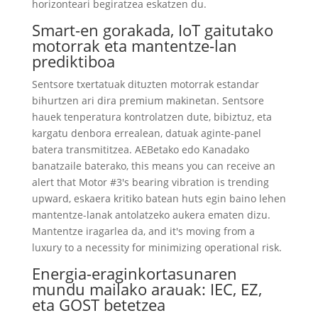
horizonteari begiratzea eskatzen du.
Smart-en gorakada, IoT gaitutako
motorrak eta mantentze-lan
prediktiboa
Sentsore txertatuak dituzten motorrak estandar
bihurtzen ari dira premium makinetan. Sentsore
hauek tenperatura kontrolatzen dute, bibiztuz, eta
kargatu denbora errealean, datuak aginte-panel
batera transmititzea. AEBetako edo Kanadako
banatzaile baterako,
this means you can receive an
alert that Motor #3's bearing vibration is trending
upward
, eskaera kritiko batean huts egin baino lehen
mantentze-lanak antolatzeko aukera ematen dizu.
Mantentze iragarlea da,
and it's moving from a
luxury to a necessity for minimizing operational risk
.
Energia-eraginkortasunaren
mundu mailako arauak: IEC, EZ,
eta GOST betetzea