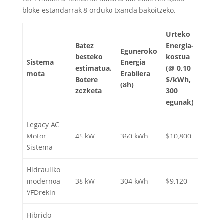
bloke estandarrak 8 orduko txanda bakoitzeko.
Urteko
Batez
Energia-
Eguneroko
besteko
kostua
Sistema
Energia
estimatua.
(@ 0,10
mota
Erabilera
Botere
$/kWh,
(8h)
zozketa
300
egunak)
Legacy AC
Motor
45 kW
360 kWh
$10,800
Sistema
Hidrauliko
modernoa
38 kW
304 kWh
$9,120
VFDrekin
Hibrido