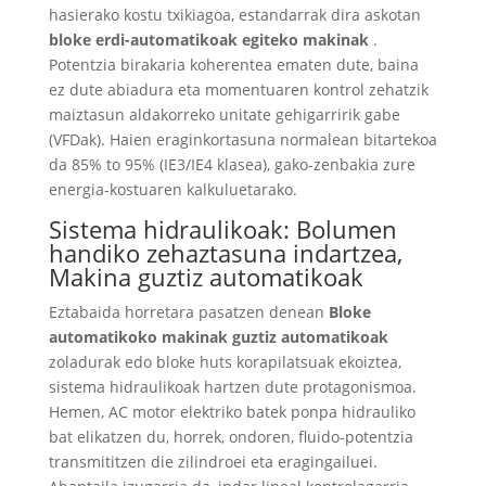
hasierako kostu txikiagoa, estandarrak dira askotan
bloke erdi-automatikoak egiteko makinak
.
Potentzia birakaria koherentea ematen dute, baina
ez dute abiadura eta momentuaren kontrol zehatzik
maiztasun aldakorreko unitate gehigarririk gabe
(VFDak). Haien eraginkortasuna normalean bitartekoa
da 85% to 95% (IE3/IE4 klasea), gako-zenbakia zure
energia-kostuaren kalkuluetarako.
Sistema hidraulikoak: Bolumen
handiko zehaztasuna indartzea,
Makina guztiz automatikoak
Eztabaida horretara pasatzen denean
Bloke
automatikoko makinak guztiz automatikoak
zoladurak edo bloke huts korapilatsuak ekoiztea,
sistema hidraulikoak hartzen dute protagonismoa.
Hemen, AC motor elektriko batek ponpa hidrauliko
bat elikatzen du, horrek, ondoren, fluido-potentzia
transmititzen die zilindroei eta eragingailuei.