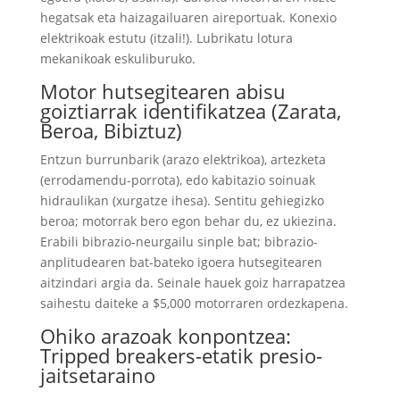
hegatsak eta haizagailuaren aireportuak. Konexio
elektrikoak estutu (itzali!). Lubrikatu lotura
mekanikoak eskuliburuko.
Motor hutsegitearen abisu
goiztiarrak identifikatzea (Zarata,
Beroa, Bibiztuz)
Entzun burrunbarik (arazo elektrikoa), artezketa
(errodamendu-porrota), edo kabitazio soinuak
hidraulikan (xurgatze ihesa). Sentitu gehiegizko
beroa; motorrak bero egon behar du, ez ukiezina.
Erabili bibrazio-neurgailu sinple bat; bibrazio-
anplitudearen bat-bateko igoera hutsegitearen
aitzindari argia da. Seinale hauek goiz harrapatzea
saihestu daiteke a $5,000 motorraren ordezkapena.
Ohiko arazoak konpontzea:
Tripped breakers-etatik presio-
jaitsetaraino