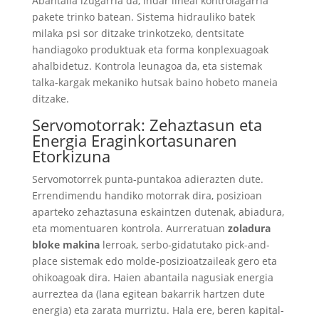
Abantaila izugarria da, indar lineal kontrolagarria
pakete trinko batean. Sistema hidrauliko batek
milaka psi sor ditzake trinkotzeko, dentsitate
handiagoko produktuak eta forma konplexuagoak
ahalbidetuz. Kontrola leunagoa da, eta sistemak
talka-kargak mekaniko hutsak baino hobeto maneia
ditzake.
Servomotorrak: Zehaztasun eta
Energia Eraginkortasunaren
Etorkizuna
Servomotorrek punta-puntakoa adierazten dute.
Errendimendu handiko motorrak dira, posizioan
aparteko zehaztasuna eskaintzen dutenak, abiadura,
eta momentuaren kontrola. Aurreratuan
zoladura
bloke makina
lerroak, serbo-gidatutako pick-and-
place sistemak edo molde-posizioatzaileak gero eta
ohikoagoak dira. Haien abantaila nagusiak energia
aurreztea da (lana egitean bakarrik hartzen dute
energia) eta zarata murriztu. Hala ere, beren kapital-