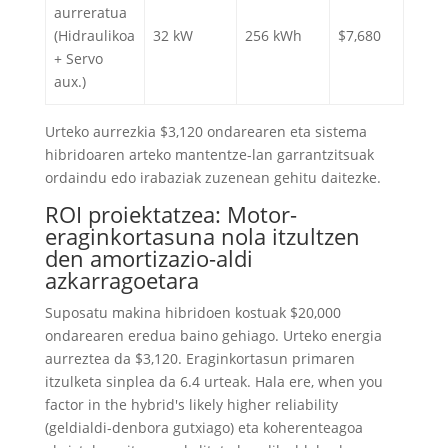
aurreratua
(Hidraulikoa
32 kW
256 kWh
$7,680
+ Servo
aux.)
Urteko aurrezkia $3,120 ondarearen eta sistema
hibridoaren arteko mantentze-lan garrantzitsuak
ordaindu edo irabaziak zuzenean gehitu daitezke.
ROI proiektatzea: Motor-
eraginkortasuna nola itzultzen
den amortizazio-aldi
azkarragoetara
Suposatu makina hibridoen kostuak $20,000
ondarearen eredua baino gehiago. Urteko energia
aurreztea da $3,120. Eraginkortasun primaren
itzulketa sinplea da 6.4 urteak. Hala ere,
when you
factor in the hybrid's likely higher reliability
(geldialdi-denbora gutxiago) eta koherenteagoa