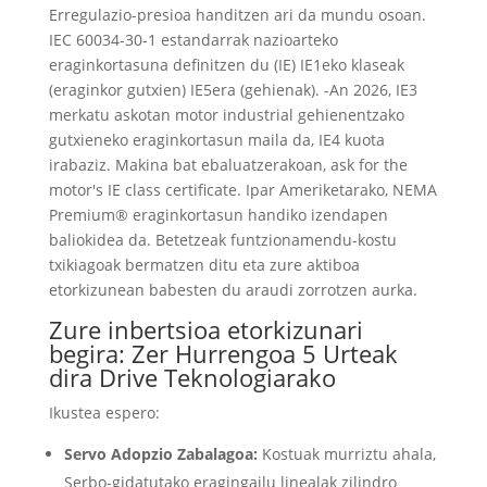
Erregulazio-presioa handitzen ari da mundu osoan.
IEC 60034-30-1 estandarrak nazioarteko
eraginkortasuna definitzen du (IE) IE1eko klaseak
(eraginkor gutxien) IE5era (gehienak). -An 2026, IE3
merkatu askotan motor industrial gehienentzako
gutxieneko eraginkortasun maila da, IE4 kuota
irabaziz. Makina bat ebaluatzerakoan,
ask for the
motor's IE class certificate
. Ipar Ameriketarako, NEMA
Premium® eraginkortasun handiko izendapen
baliokidea da. Betetzeak funtzionamendu-kostu
txikiagoak bermatzen ditu eta zure aktiboa
etorkizunean babesten du araudi zorrotzen aurka.
Zure inbertsioa etorkizunari
begira: Zer Hurrengoa 5 Urteak
dira Drive Teknologiarako
Ikustea espero:
Servo Adopzio Zabalagoa:
Kostuak murriztu ahala,
Serbo-gidatutako eragingailu linealak zilindro