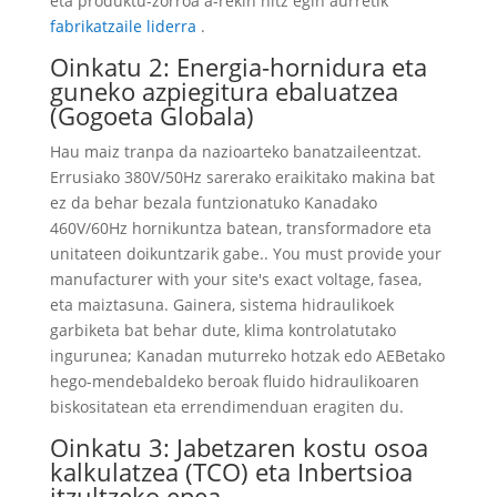
eta produktu-zorroa a-rekin hitz egin aurretik
fabrikatzaile liderra
.
Oinkatu 2: Energia-hornidura eta
guneko azpiegitura ebaluatzea
(Gogoeta Globala)
Hau maiz tranpa da nazioarteko banatzaileentzat.
Errusiako 380V/50Hz sarerako eraikitako makina bat
ez da behar bezala funtzionatuko Kanadako
460V/60Hz hornikuntza batean, transformadore eta
unitateen doikuntzarik gabe..
You must provide your
manufacturer with your site's exact voltage
, fasea,
eta maiztasuna. Gainera, sistema hidraulikoek
garbiketa bat behar dute, klima kontrolatutako
ingurunea; Kanadan muturreko hotzak edo AEBetako
hego-mendebaldeko beroak fluido hidraulikoaren
biskositatean eta errendimenduan eragiten du.
Oinkatu 3: Jabetzaren kostu osoa
kalkulatzea (TCO) eta Inbertsioa
itzultzeko epea