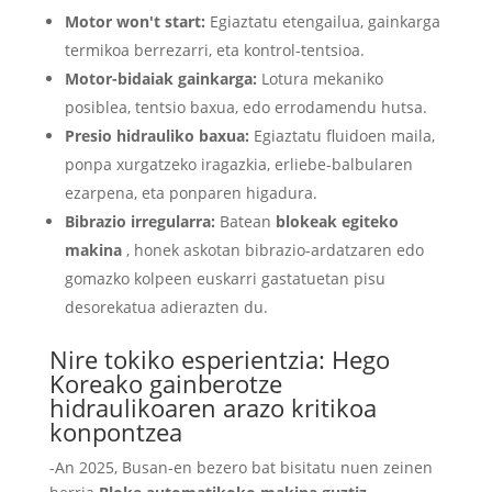
Motor won't start
:
Egiaztatu etengailua, gainkarga
termikoa berrezarri, eta kontrol-tentsioa.
Motor-bidaiak gainkarga:
Lotura mekaniko
posiblea, tentsio baxua, edo errodamendu hutsa.
Presio hidrauliko baxua:
Egiaztatu fluidoen maila,
ponpa xurgatzeko iragazkia, erliebe-balbularen
ezarpena, eta ponparen higadura.
Bibrazio irregularra:
Batean
blokeak egiteko
makina
, honek askotan bibrazio-ardatzaren edo
gomazko kolpeen euskarri gastatuetan pisu
desorekatua adierazten du.
Nire tokiko esperientzia: Hego
Koreako gainberotze
hidraulikoaren arazo kritikoa
konpontzea
-An 2025, Busan-en bezero bat bisitatu nuen zeinen