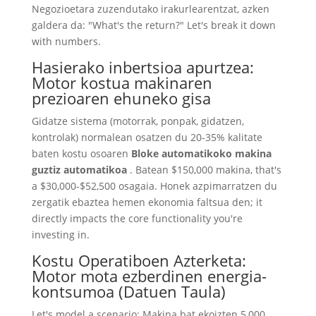
Negozioetara zuzendutako irakurlearentzat, azken
galdera da:
"What's the return
?"
Let's break it down
with numbers
.
Hasierako inbertsioa apurtzea:
Motor kostua makinaren
prezioaren ehuneko gisa
Gidatze sistema (motorrak, ponpak, gidatzen,
kontrolak) normalean osatzen du 20-35% kalitate
baten kostu osoaren
Bloke automatikoko makina
guztiz automatikoa
. Batean $150,000 makina,
that's
a
$30,000-$52,500 osagaia. Honek azpimarratzen du
zergatik ebaztea hemen ekonomia faltsua den;
it
directly impacts the core functionality you're
investing in
.
Kostu Operatiboen Azterketa:
Motor mota ezberdinen energia-
kontsumoa (Datuen Taula)
Let's model a scenario
: Makina bat ekoizten 5,000