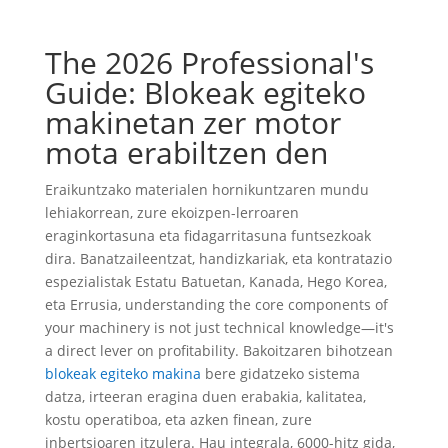
The 2026
Professional's
Guide
: Blokeak egiteko
makinetan zer motor
mota erabiltzen den
Eraikuntzako materialen hornikuntzaren mundu
lehiakorrean, zure ekoizpen-lerroaren
eraginkortasuna eta fidagarritasuna funtsezkoak
dira. Banatzaileentzat, handizkariak, eta kontratazio
espezialistak Estatu Batuetan, Kanada, Hego Korea,
eta Errusia,
understanding the core components of
your machinery is not just technical knowledge—it's
a direct lever on profitability
. Bakoitzaren bihotzean
blokeak egiteko makina
bere gidatzeko sistema
datza, irteeran eragina duen erabakia, kalitatea,
kostu operatiboa, eta azken finean, zure
inbertsioaren itzulera. Hau integrala, 6000-hitz gida,