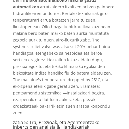
berria
Bloke automatikoko makina guztiz
automatikoa
arratsaldero itzaltzen ari zen gainbero
hidraulikoaren ondorioz. Bertako teknikariak giro-
tenperaturari errua botatzen jarraitu zuen.
Ikuskapenean, Olio-hozgailu hidraulikoa zuzenean
makina bero baten marko baten aurka muntatuta
zegoela aurkitu nuen, aire-fluxurik gabe.
The
system's relief valve was also set
20% behar baino
handiagoa, etengabeko saihesbidea eta beroa
sortzea eraginez. Hozkailua lekuz aldatu dugu,
presioa egokitu, eta tokiko klimarako egokia den
biskositate indize handiko fluido batera aldatu zen.
The machine's temperature dropped by 25°C
, eta
ekoizpena etenik gabe geratu zen. Eramatea:
pentsamendu sistemikoa —instalazioari begira,
ezarpenak, eta fluidoen aukeraketa: piezak
ordezkatzeak bakarrik ezin zuen arazoa konpondu
zuen.
zatia 5: Tra, Prezioak, eta Agenteentzako
inbertsioen analisia & Handizkariak