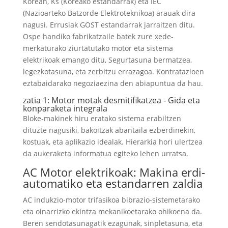
Korean, Ks (Koreako estandarrak) eta IEC
(Nazioarteko Batzorde Elektroteknikoa) arauak dira
nagusi. Errusiak GOST estandarrak jarraitzen ditu.
Ospe handiko fabrikatzaile batek zure xede-
merkaturako ziurtatutako motor eta sistema
elektrikoak emango ditu, Segurtasuna bermatzea,
legezkotasuna, eta zerbitzu errazagoa. Kontratazioen
eztabaidarako negoziaezina den abiapuntua da hau.
zatia 1: Motor motak desmitifikatzea - ​​Gida eta
konparaketa integrala
Bloke-makinek hiru eratako sistema erabiltzen
dituzte nagusiki, bakoitzak abantaila ezberdinekin,
kostuak, eta aplikazio idealak. Hierarkia hori ulertzea
da aukeraketa informatua egiteko lehen urratsa.
AC Motor elektrikoak: Makina erdi-
automatiko eta estandarren zaldia
AC indukzio-motor trifasikoa bibrazio-sistemetarako
eta oinarrizko ekintza mekanikoetarako ohikoena da.
Beren sendotasunagatik ezagunak, sinpletasuna, eta