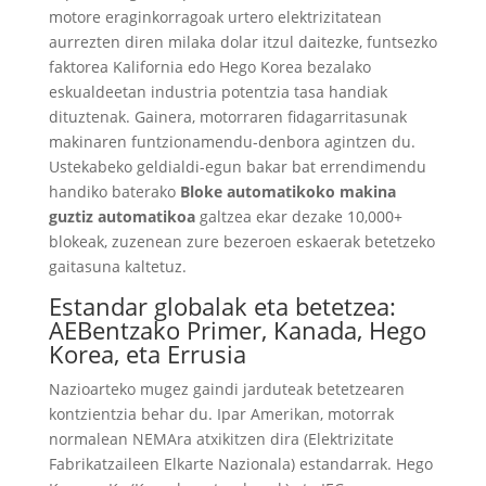
motore eraginkorragoak urtero elektrizitatean
aurrezten diren milaka dolar itzul daitezke, funtsezko
faktorea Kalifornia edo Hego Korea bezalako
eskualdeetan industria potentzia tasa handiak
dituztenak. Gainera, motorraren fidagarritasunak
makinaren funtzionamendu-denbora agintzen du.
Ustekabeko geldialdi-egun bakar bat errendimendu
handiko baterako
Bloke automatikoko makina
guztiz automatikoa
galtzea ekar dezake 10,000+
blokeak, zuzenean zure bezeroen eskaerak betetzeko
gaitasuna kaltetuz.
Estandar globalak eta betetzea:
AEBentzako Primer, Kanada, Hego
Korea, eta Errusia
Nazioarteko mugez gaindi jarduteak betetzearen
kontzientzia behar du. Ipar Amerikan, motorrak
normalean NEMAra atxikitzen dira (Elektrizitate
Fabrikatzaileen Elkarte Nazionala) estandarrak. Hego