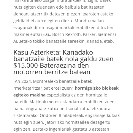
marka iluneko osagai hidraulikoekin. Zigilu batek
huts egiten duenean edo balbula bat itsasten
denean, atzerritik datozen piezen itxaroten asteko
geldialdiei aurre egiten diezu. Mundu mailan
ezagunak diren osagai-markak erabiltzen dituzten
makinei eutsi (E.G., Bosch Rexroth, Parker, Siemens)
AEBetako tokiko banatzaile sareekin, Kanada, etab.
Kasu Azterketa: Kanadako
banatzaile batek nola galdu zuen
$15,000 Bateraezina den
motorren berritze batean
-An 2024, Montrealeko banatzaile batek
"merkataritza" bat erosi zuen"
hormigoizko blokeak
egiteko makina
espezialista ez den hornitzaile
batetik. Makinak motor estandarra erabiltzen zuen
baina engranaje-kutxa pertsonalizatua elikadura
sistemarako. Ondoren 8 hilabeteak, engranaje-kutxak
huts egin zuen. Jatorrizko hornitzailea desagertu
egin zen. Bertako ingeniariak gastatu 3 asteetan