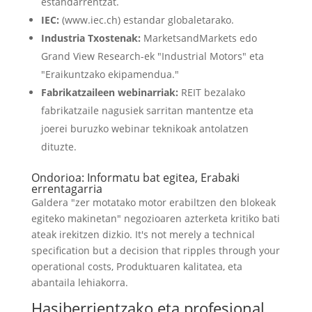
estandarrentzat.
IEC:
(www.iec.ch) estandar globaletarako.
Industria Txostenak:
MarketsandMarkets edo
Grand View Research-ek "Industrial Motors" eta
"Eraikuntzako ekipamendua."
Fabrikatzaileen webinarriak:
REIT bezalako
fabrikatzaile nagusiek sarritan mantentze eta
joerei buruzko webinar teknikoak antolatzen
dituzte.
Ondorioa: Informatu bat egitea, Erabaki
errentagarria
Galdera "zer motatako motor erabiltzen den blokeak
egiteko makinetan" negozioaren azterketa kritiko bati
ateak irekitzen dizkio.
It's not merely a technical
specification but a decision that ripples through your
operational costs
, Produktuaren kalitatea, eta
abantaila lehiakorra.
Hasiberrientzako eta profesional