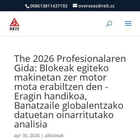
008613811437192
overseas@reit.cc
The 2026 Profesionalaren
Gida: Blokeak egiteko
makinetan zer motor
mota erabiltzen den -
Eragin handikoa,
Banatzaile globalentzako
datuetan oinarritutako
analisia
apr 30, 2026
|
albisteak