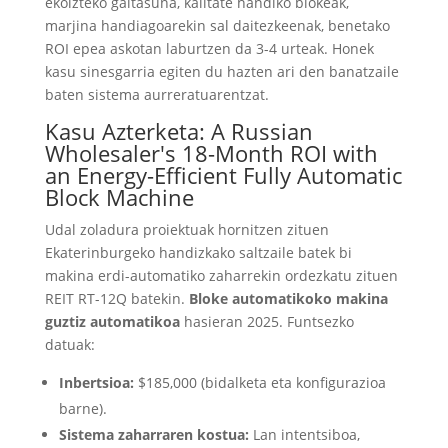
ekoizteko gaitasuna, kalitate handiko blokeak,
marjina handiagoarekin sal daitezkeenak, benetako
ROI epea askotan laburtzen da 3-4 urteak. Honek
kasu sinesgarria egiten du hazten ari den banatzaile
baten sistema aurreratuarentzat.
Kasu Azterketa:
A Russian
Wholesaler's 18-Month ROI with
an Energy-Efficient Fully Automatic
Block Machine
Udal zoladura proiektuak hornitzen zituen
Ekaterinburgeko handizkako saltzaile batek bi
makina erdi-automatiko zaharrekin ordezkatu zituen
REIT RT-12Q batekin.
Bloke automatikoko makina
guztiz automatikoa
hasieran 2025. Funtsezko
datuak:
Inbertsioa:
$185,000 (bidalketa eta konfigurazioa
barne).
Sistema zaharraren kostua:
Lan intentsiboa,