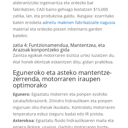
alderantzizko ingeniaritza eta ordezko bat
fabrikatzen, CAD baino gehiago kostatzen $15,000
zatika, lan, eta produkzioa galdu. Ikasgaia: ezarritako
baten erosketa
adreilu makinen fabrikatzaile nagusia
material eta ordezko piezen inbentario garden
batekin.
zatia 4: Funtzionamendua, Mantentzea, eta
Arazoak konpontzeko gida
Zaintza egokiak motorraren bizitza urtez luzatzen du.
Atal honek ekintzak eskaintzen ditu, gidari praktikoa.
Eguneroko eta asteko mantentze-
zerrenda, motorraren iraupen
optimorako
Egunero:
Egiaztatu motorren eta ponpen ezohiko
zarata/bibraziorik. Zilindro hidraulikoen eta ponpen
inguruan olio-ihesak ikuskatu. Kontrolatu motorraren
tenperatura eskuz (seguru bada) edo IR pistola.
Asterokoa:
Egiaztatu fluido hidraulikoaren maila eta
egoera (kolore, usaina). Garbitu motorraren hozte-