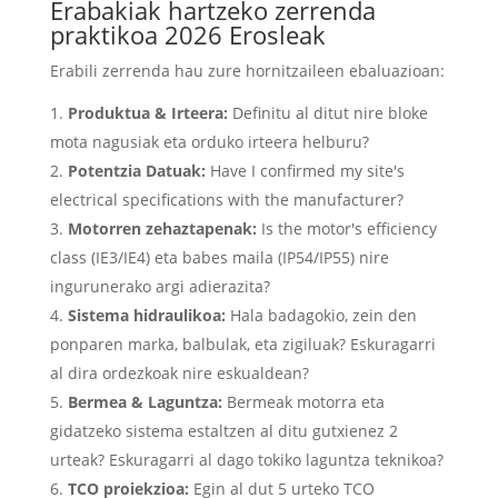
Erabakiak hartzeko zerrenda
praktikoa 2026 Erosleak
Erabili zerrenda hau zure hornitzaileen ebaluazioan:
Produktua & Irteera:
Definitu al ditut nire bloke
mota nagusiak eta orduko irteera helburu?
Potentzia Datuak:
Have I confirmed my site's
electrical specifications with the manufacturer
?
Motorren zehaztapenak:
Is the motor's efficiency
class
(IE3/IE4) eta babes maila (IP54/IP55) nire
ingurunerako argi adierazita?
Sistema hidraulikoa:
Hala badagokio, zein den
ponparen marka, balbulak, eta zigiluak? Eskuragarri
al dira ordezkoak nire eskualdean?
Bermea & Laguntza:
Bermeak motorra eta
gidatzeko sistema estaltzen al ditu gutxienez 2
urteak? Eskuragarri al dago tokiko laguntza teknikoa?
TCO proiekzioa:
Egin al dut 5 urteko TCO