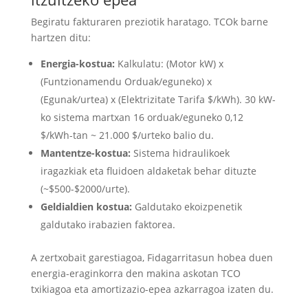
Begiratu fakturaren preziotik haratago. TCOk barne
hartzen ditu:
Energia-kostua:
Kalkulatu: (Motor kW) x
(Funtzionamendu Orduak/eguneko) x
(Egunak/urtea) x (Elektrizitate Tarifa $/kWh). 30 kW-
ko sistema martxan 16 orduak/eguneko 0,12
$/kWh-tan ~ 21.000 $/urteko balio du.
Mantentze-kostua:
Sistema hidraulikoek
iragazkiak eta fluidoen aldaketak behar dituzte
(~$500-$2000/urte).
Geldialdien kostua:
Galdutako ekoizpenetik
galdutako irabazien faktorea.
A zertxobait garestiagoa, Fidagarritasun hobea duen
energia-eraginkorra den makina askotan TCO
txikiagoa eta amortizazio-epea azkarragoa izaten du.