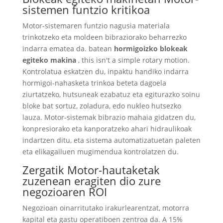
sistemen funtzio kritikoa
Motor-sistemaren funtzio nagusia materiala
trinkotzeko eta moldeen bibraziorako beharrezko
indarra ematea da. batean
hormigoizko blokeak
egiteko makina
,
this isn't a simple rotary motion
.
Kontrolatua eskatzen du, inpaktu handiko indarra
hormigoi-nahasketa trinkoa beteta dagoela
ziurtatzeko, hutsuneak ezabatuz eta egiturazko soinu
bloke bat sortuz, zoladura, edo nukleo hutsezko
lauza. Motor-sistemak bibrazio mahaia gidatzen du,
konpresiorako eta kanporatzeko ahari hidraulikoak
indartzen ditu, eta sistema automatizatuetan paleten
eta elikagailuen mugimendua kontrolatzen du.
Zergatik Motor-hautaketak
zuzenean eragiten dio zure
negozioaren ROI
Negozioan oinarritutako irakurlearentzat, motorra
kapital eta gastu operatiboen zentroa da. A 15%