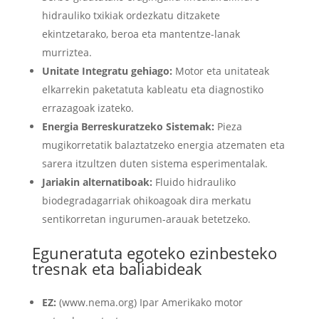
hidrauliko txikiak ordezkatu ditzakete
ekintzetarako, beroa eta mantentze-lanak
murriztea.
Unitate Integratu gehiago:
Motor eta unitateak
elkarrekin paketatuta kableatu eta diagnostiko
errazagoak izateko.
Energia Berreskuratzeko Sistemak:
Pieza
mugikorretatik balaztatzeko energia atzematen eta
sarera itzultzen duten sistema esperimentalak.
Jariakin alternatiboak:
Fluido hidrauliko
biodegradagarriak ohikoagoak dira merkatu
sentikorretan ingurumen-arauak betetzeko.
Eguneratuta egoteko ezinbesteko
tresnak eta baliabideak
EZ:
(www.nema.org) Ipar Amerikako motor