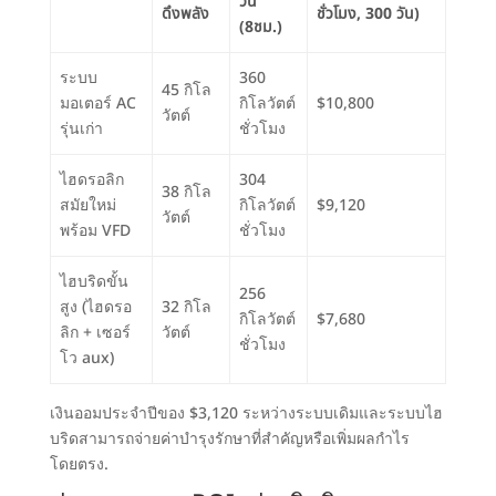
วัน
ดึงพลัง
ชั่วโมง, 300 วัน)
(8ชม.)
ระบบ
360
45 กิโล
มอเตอร์ AC
กิโลวัตต์
$10,800
วัตต์
รุ่นเก่า
ชั่วโมง
ไฮดรอลิก
304
38 กิโล
สมัยใหม่
กิโลวัตต์
$9,120
วัตต์
พร้อม VFD
ชั่วโมง
ไฮบริดขั้น
256
สูง (ไฮดรอ
32 กิโล
กิโลวัตต์
$7,680
ลิก + เซอร์
วัตต์
ชั่วโมง
โว aux)
เงินออมประจำปีของ $3,120 ระหว่างระบบเดิมและระบบไฮ
บริดสามารถจ่ายค่าบำรุงรักษาที่สำคัญหรือเพิ่มผลกำไร
โดยตรง.