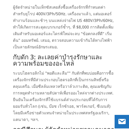
ผู้จัดจำหน่ายในเท็กซัสเคยสั่งซื้อเครื่องจักรที่กำหนดค่า
สำหรับยุโรป 400V/3Ph/50Hz. เครื่องมาแล้ว, แต่มอเตอร์
ทำงานร้อนและช้าๆ บนแหล่งจ่ายไฟ US 480V/3Ph/60Hz,
ทำให้เกิดการสะดุดเบรกเกอร์ซ้ำๆ. ที่ $8,000 การติดตั้งเพิ่ม
เติมสำหรับมอเตอร์และไดรฟ์ใหม่จะลบ "ข้อตกลงที่ดี" เริ่ม
ต้น" ออมทรัพย์. เสมอ, ตรวจสอบความเข้ากันได้ทางไฟฟ้า
เป็นลายลักษณ์อักษรเสมอ.
กับดัก 3: ละเลยค่าบำรุงรักษาและ
ความพร้อมของอะไหล่
ระบบไฮดรอลิกไม่ "พอดีและลืม"" กับดักที่พบบ่อยคือการซื้อ
เครื่องจักรที่มีส่วนประกอบไฮดรอลิกที่เป็นกรรมสิทธิ์หรือ
คลุมเครือ. เมื่อซีลล้มเหลวหรือวาล์วเกาะติด, คุณเผชิญกับ
การหยุดทำงานหลายสัปดาห์เพื่อรออะไหล่จากต่างประเทศ.
ยืนยันในเครื่องจักรที่ใช้แบรนด์ส่วนประกอบที่ได้รับการ
ยอมรับทั่วโลก (เช่น, บ๊อช เร็กซ์รอธ, พาร์คเกอร์, ซีเมนส์)
โดยมีเครือข่ายตัวแทนจำหน่ายในประเทศสหรัฐอเมริกา,
แคนาดา, ฯลฯ.