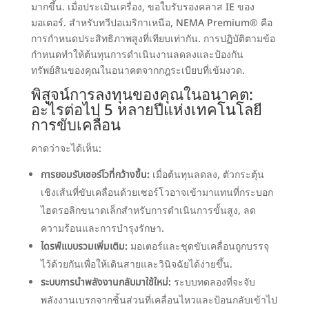
มากขึ้น. เมื่อประเมินเครื่อง,
ขอใบรับรองคลาส IE ของ
มอเตอร์
. สำหรับทวีปอเมริกาเหนือ, NEMA Premium® คือ
การกำหนดประสิทธิภาพสูงที่เทียบเท่ากัน. การปฏิบัติตามข้อ
กำหนดทำให้ต้นทุนการดำเนินงานลดลงและป้องกัน
ทรัพย์สินของคุณในอนาคตจากกฎระเบียบที่เข้มงวด.
พิสูจน์การลงทุนของคุณในอนาคต:
อะไรต่อไป 5 หลายปีแห่งเทคโนโลยี
การขับเคลื่อน
คาดว่าจะได้เห็น:
การยอมรับเซอร์โวที่กว้างขึ้น:
เมื่อต้นทุนลดลง, ตัวกระตุ้น
เชิงเส้นที่ขับเคลื่อนด้วยเซอร์โวอาจเข้ามาแทนที่กระบอก
ไฮดรอลิกขนาดเล็กสำหรับการดำเนินการขั้นสูง, ลด
ความร้อนและการบำรุงรักษา.
ไดรฟ์แบบรวมเพิ่มเติม:
มอเตอร์และชุดขับเคลื่อนถูกบรรจุ
ไว้ด้วยกันเพื่อให้เดินสายและวินิจฉัยได้ง่ายขึ้น.
ระบบการนำพลังงานกลับมาใช้ใหม่:
ระบบทดลองที่จะจับ
พลังงานเบรกจากชิ้นส่วนที่เคลื่อนไหวและป้อนกลับเข้าไป