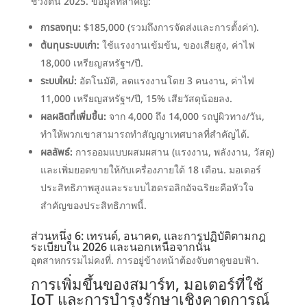
ช่วงต้น 2025. ข้อมูลที่สำคัญ:
การลงทุน:
$185,000 (รวมถึงการจัดส่งและการตั้งค่า).
ต้นทุนระบบเก่า:
ใช้แรงงานเข้มข้น, ของเสียสูง, ค่าไฟ
18,000 เหรียญสหรัฐฯ/ปี.
ระบบใหม่:
อัตโนมัติ, ลดแรงงานโดย 3 คนงาน, ค่าไฟ
11,000 เหรียญสหรัฐฯ/ปี, 15% เสียวัสดุน้อยลง.
ผลผลิตที่เพิ่มขึ้น:
จาก 4,000 ถึง 14,000 รถปูผิวทาง/วัน,
ทำให้พวกเขาสามารถทำสัญญาเทศบาลที่สำคัญได้.
ผลลัพธ์:
การออมแบบผสมผสาน (แรงงาน, พลังงาน, วัสดุ)
และเพิ่มยอดขายให้กับเครื่องภายใต้ 18 เดือน. มอเตอร์
ประสิทธิภาพสูงและระบบไฮดรอลิกอัจฉริยะคือหัวใจ
สำคัญของประสิทธิภาพนี้.
ส่วนหนึ่ง 6: เทรนด์, อนาคต, และการปฏิบัติตามกฎ
ระเบียบใน 2026 และนอกเหนือจากนั้น
อุตสาหกรรมไม่คงที่. การอยู่ข้างหน้าต้องจับตาดูขอบฟ้า.
การเพิ่มขึ้นของสมาร์ท, มอเตอร์ที่ใช้
IoT และการบำรุงรักษาเชิงคาดการณ์