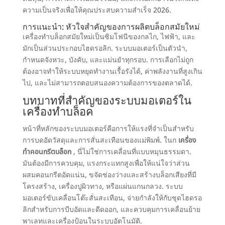
ความเป็นจริงเพื่อให้คุณประสบความสำเร็จ 2026.
การแนะนำ: หัวใจสำคัญของการผลิตบล็อกสมัยใหม่
เครื่องทำบล็อกสมัยใหม่เป็นซิมโฟนีของกลไก, ไฟฟ้า, และ
มักเป็นส่วนประกอบไฮดรอลิก. ระบบมอเตอร์เป็นตัวนำ,
กำหนดจังหวะ, บังคับ, และแม่นยำทุกรอบ. การเลือกไม่ถูก
ต้องอาจทำให้ระบบหยุดทำงานเรื้อรังได้, ค่าพลังงานที่สูงเกิน
ไป, และไม่สามารถตอบสนองความต้องการของตลาดได้.
บทบาทที่สำคัญของระบบมอเตอร์ใน
เครื่องทำบล็อค
หน้าที่หลักของระบบมอเตอร์คือการให้แรงที่จำเป็นสำหรับ
การบดอัดวัสดุและการสั่นสะเทือนของแม่พิมพ์. ในก
เครื่อง
ทำคอนกรีตบล็อก
,
นี่ไม่ใช่การเคลื่อนที่แบบหมุนธรรมดา
.
มันต้องมีการควบคุม, แรงกระแทกสูงเพื่อให้แน่ใจว่าส่วน
ผสมคอนกรีตอัดแน่น, ขจัดช่องว่างและสร้างบล็อกเสียงที่มี
โครงสร้าง, เครื่องปูผิวทาง, หรือแผ่นแกนกลวง. ระบบ
มอเตอร์ขับเคลื่อนโต๊ะสั่นสะเทือน, จ่ายกำลังให้กับชุดไฮดรอ
ลิกสำหรับการบีบอัดและดีดออก, และควบคุมการเคลื่อนย้าย
พาเลทและเครื่องป้อนในระบบอัตโนมัติ.