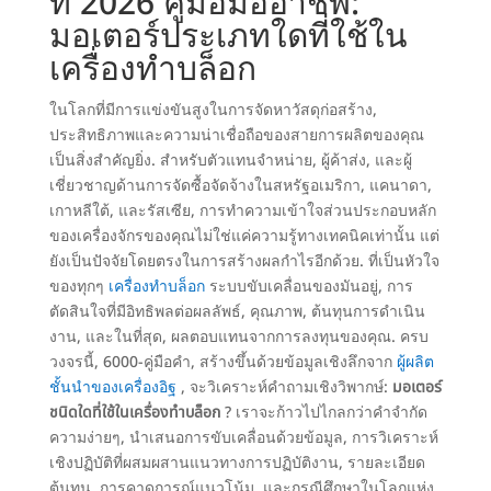
ที่ 2026
คู่มือมืออาชีพ
:
มอเตอร์ประเภทใดที่ใช้ใน
เครื่องทำบล็อก
ในโลกที่มีการแข่งขันสูงในการจัดหาวัสดุก่อสร้าง,
ประสิทธิภาพและความน่าเชื่อถือของสายการผลิตของคุณ
เป็นสิ่งสำคัญยิ่ง. สำหรับตัวแทนจำหน่าย, ผู้ค้าส่ง, และผู้
เชี่ยวชาญด้านการจัดซื้อจัดจ้างในสหรัฐอเมริกา, แคนาดา,
เกาหลีใต้, และรัสเซีย,
การทำความเข้าใจส่วนประกอบหลัก
ของเครื่องจักรของคุณไม่ใช่แค่ความรู้ทางเทคนิคเท่านั้น แต่
ยังเป็นปัจจัยโดยตรงในการสร้างผลกำไรอีกด้วย
. ที่เป็นหัวใจ
ของทุกๆ
เครื่องทำบล็อก
ระบบขับเคลื่อนของมันอยู่, การ
ตัดสินใจที่มีอิทธิพลต่อผลลัพธ์, คุณภาพ, ต้นทุนการดำเนิน
งาน, และในที่สุด, ผลตอบแทนจากการลงทุนของคุณ. ครบ
วงจรนี้, 6000-คู่มือคำ, สร้างขึ้นด้วยข้อมูลเชิงลึกจาก
ผู้ผลิต
ชั้นนำของเครื่องอิฐ
, จะวิเคราะห์คำถามเชิงวิพากษ์:
มอเตอร์
ชนิดใดที่ใช้ในเครื่องทำบล็อก
? เราจะก้าวไปไกลกว่าคำจำกัด
ความง่ายๆ, นำเสนอการขับเคลื่อนด้วยข้อมูล, การวิเคราะห์
เชิงปฏิบัติที่ผสมผสานแนวทางการปฏิบัติงาน, รายละเอียด
ต้นทุน, การคาดการณ์แนวโน้ม, และกรณีศึกษาในโลกแห่ง