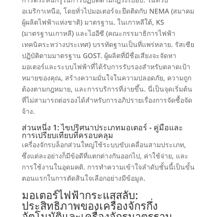
การตระหนักรู้ในการปฏิบัติตามกฎระเบียบ. ในทวีป
อเมริกาเหนือ, โดยทั่วไปมอเตอร์จะยึดติดกับ NEMA (สมาคม
ผู้ผลิตไฟฟ้าแห่งชาติ) มาตรฐาน. ในเกาหลีใต้, KS
(มาตรฐานเกาหลี) และไออีซี (คณะกรรมาธิการไฟฟ้า
เทคนิคระหว่างประเทศ) บรรทัดฐานเป็นที่แพร่หลาย. รัสเซีย
ปฏิบัติตามมาตรฐาน GOST. ผู้ผลิตที่มีชื่อเสียงจะจัดหา
มอเตอร์และระบบไฟฟ้าที่ได้รับการรับรองสำหรับตลาดเป้า
หมายของคุณ, สร้างความมั่นใจในความปลอดภัย, ความถูก
ต้องตามกฎหมาย, และการบริการที่ง่ายขึ้น. นี่เป็นจุดเริ่มต้น
ที่ไม่สามารถต่อรองได้สำหรับการอภิปรายเรื่องการจัดซื้อจัด
จ้าง.
ส่วนหนึ่ง 1: ไขปริศนาประเภทมอเตอร์ - คู่มือและ
การเปรียบเทียบที่ครอบคลุม
เครื่องจักรบล็อกส่วนใหญ่ใช้ระบบขับเคลื่อนสามประเภท,
ซึ่งแต่ละอย่างก็มีข้อดีที่แตกต่างกันออกไป, ค่าใช้จ่าย, และ
การใช้งานในอุดมคติ. การทำความเข้าใจลำดับชั้นนี้เป็นขั้น
ตอนแรกในการตัดสินใจเลือกอย่างมีข้อมูล.
มอเตอร์ไฟฟ้ากระแสสลับ:
ประสิทธิภาพของเครื่องจักรกึ่ง