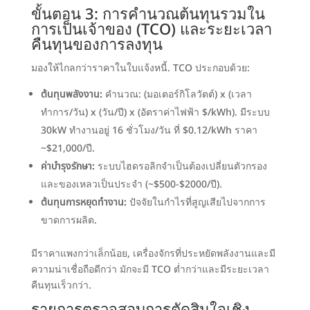
ขั้นตอน 3: การคำนวณต้นทุนรวมใน
การเป็นเจ้าของ (TCO) และระยะเวลา
คืนทุนของการลงทุน
มองให้ไกลกว่าราคาในใบแจ้งหนี้. TCO ประกอบด้วย:
ต้นทุนพลังงาน:
คำนวณ: (มอเตอร์กิโลวัตต์) x (เวลา
ทำการ/วัน) x (วัน/ปี) x (อัตราค่าไฟฟ้า $/kWh). มีระบบ
30kW ทำงานอยู่ 16 ชั่วโมง/วัน ที่ $0.12/kWh ราคา
~$21,000/ปี.
ค่าบำรุงรักษา:
ระบบไฮดรอลิกจำเป็นต้องเปลี่ยนตัวกรอง
และของเหลวเป็นประจำ (~$500-$2000/ปี).
ต้นทุนการหยุดทำงาน:
ปัจจัยในกำไรที่สูญเสียไปจากการ
ขาดการผลิต.
มีราคาแพงกว่าเล็กน้อย, เครื่องจักรที่ประหยัดพลังงานและมี
ความน่าเชื่อถือดีกว่า มักจะมี TCO ต่ำกว่าและมีระยะเวลา
คืนทุนเร็วกว่า.