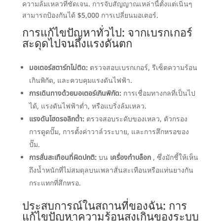
ความล้มเหลวที่ชัดเจน. การจับสัญญาณเหล่านี้ตั้งแต่เนิ่นๆ
สามารถป้องกันได้ $5,000 การเปลี่ยนมอเตอร์.
การแก้ไขปัญหาทั่วไป: จากเบรกเกอร์
สะดุดไปจนถึงแรงดันตก
มอเตอร์สตาร์ทไม่ติด
:
ตรวจสอบเบรกเกอร์, รีเซ็ตความร้อน
เกินพิกัด, และควบคุมแรงดันไฟฟ้า.
การเดินทางด้วยมอเตอร์เกินพิกัด:
การเชื่อมทางกลที่เป็นไป
ได้, แรงดันไฟฟ้าต่ำ, หรือแบริ่งล้มเหลว.
แรงดันไฮดรอลิกต่ำ:
ตรวจสอบระดับของเหลว, ตัวกรอง
การดูดปั๊ม, การตั้งค่าวาล์วระบาย, และการสึกหรอของ
ปั๊ม.
การสั่นสะเทือนที่ผิดปกติ:
บน
เครื่องทำบล็อก
, ซึ่งมักชี้ให้เห็น
ถึงน้ำหนักที่ไม่สมดุลบนเพลาสั่นสะเทือนหรือแท่นยางกัน
กระแทกที่สึกหรอ.
ประสบการณ์ในสถานที่ของฉัน: การ
แก้ไขปัญหาความร้อนสูงเกินของระบบ