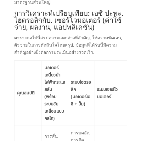
มาตรฐานส่วนใหญ่.
การวิเคราะห์เปรียบเทียบ: เอซี ปะทะ.
ไฮดรอลิกกับ. เซอร์โวมอเตอร์ (ค่าใช้
จ่าย, ผลงาน, แอปพลิเคชัน)
ตารางต่อไปนี้สรุปความแตกต่างที่สำคัญ, ให้ความชัดเจน,
ตัวช่วยในการตัดสินใจโดยสรุป. ข้อมูลที่ได้รับนี้มีความ
สำคัญอย่างยิ่งต่อการประเมินอย่างรวดเร็ว.
มอเตอร์
เหนี่ยวนำ
ไฟฟ้ากระแส
ระบบไฮดรอ
สลับ
ลิก
ระบบเซอร์โว
คุณสมบัติ
(พร้อม
(มอเตอร์เอ
มอเตอร์
ระบบขับ
ซี + ปั๊ม)
เคลื่อนแบบ
กลไก)
การบดอัด,
การสั่น
การดีด