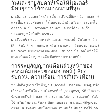
วันและรายสัปดาห์เพื่อให้มอเตอร์
มีอายุการใช้งานยาวนานที่สุด
รายวัน:
ตรวจสอบเสียง/การสั่นสะเทือนที่ผิดปกติจากมอเตอร์
และปั๊ม. ตรวจสอบการรั่วไหลของน้ำมันบริเวณกระบอกไฮ
ดรอลิกและปั๊ม. ตรวจสอบอุณหภูมิมอเตอร์ด้วยมือ (ถ้า
ปลอดภัย) หรือปืนอินฟราเรด.
รายสัปดาห์:
ตรวจสอบระดับและสภาพของน้ำมันไฮดรอลิก
(สี, กลิ่น). ทำความสะอาดครีบระบายความร้อนของมอเตอร์
และช่องระบายอากาศของพัดลม. ขันการเชื่อมต่อไฟฟ้าให้
แน่น (ปิดเครื่อง!). หล่อลื่นข้อต่อทางกลตามคู่มือ.
การระบุสัญญาณเตือนล่วงหน้าของ
ความล้มเหลวของมอเตอร์ (เสียง
รบกวน, ความร้อน, การสั่นสะเทือน)
ฟังเพื่อหึ่ง (ปัญหาไฟฟ้า), บด (ความล้มเหลวของแบริ่ง), หรือ
เสียงคาวิเทชั่นในระบบไฮดรอลิกส์ (การดูดรั่ว). รู้สึกถึงความ
ร้อนมากเกินไป; มอเตอร์ควรจะอุ่น, ไม่สามารถแตะต้องได้.
ใช้เครื่องวัดความสั่นสะเทือนแบบธรรมดา; แอมพลิจูดของ
การสั่นสะเทือนที่เพิ่มขึ้นอย่างกะทันหันถือเป็นสาเหตุให้เกิด