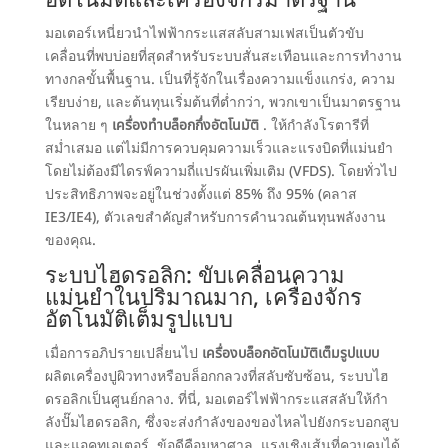
อัตโนมัติและเครื่องจักรมาตรฐาน
มอเตอร์เหนี่ยวนำไฟฟ้ากระแสสลับสามเฟสเป็นตัวขับ
เคลื่อนที่พบบ่อยที่สุดสำหรับระบบสั่นสะเทือนและการทำงาน
ทางกลขั้นพื้นฐาน. เป็นที่รู้จักในเรื่องความแข็งแกร่ง, ความ
เรียบง่าย, และต้นทุนเริ่มต้นที่ต่ำกว่า, พวกเขาเป็นมาตรฐาน
ในหลาย ๆ
เครื่องทำบล็อกกึ่งอัตโนมัติ
. ให้กำลังโรตารีที่
สม่ำเสมอ แต่ไม่มีการควบคุมความเร็วและแรงบิดที่แม่นยำ
โดยไม่ต้องมีไดรฟ์ความถี่แปรผันเพิ่มเติม (VFDS). โดยทั่วไป
ประสิทธิภาพจะอยู่ในช่วงตั้งแต่ 85% ถึง 95% (คลาส
IE3/IE4), ตัวเลขสำคัญสำหรับการคำนวณต้นทุนพลังงาน
ของคุณ.
ระบบไฮดรอลิก: ขับเคลื่อนความ
แม่นยำในปริมาณมาก, เครื่องจักร
อัตโนมัติเต็มรูปแบบ
เมื่อการอภิปรายเปลี่ยนไป
เครื่องบล็อกอัตโนมัติเต็มรูปแบบ
ผลิตเครื่องปูผิวทางหรือบล็อกกลวงที่สลับซับซ้อน, ระบบไฮ
ดรอลิกเป็นศูนย์กลาง. ที่นี่, มอเตอร์ไฟฟ้ากระแสสลับให้กำ
ลังปั๊มไฮดรอลิก, ซึ่งจะส่งกำลังของของไหลไปยังกระบอกสูบ
และแอคทูเอเตอร์. ข้อดีคือมหาศาล, แรงเชิงเส้นที่ควบคุมได้