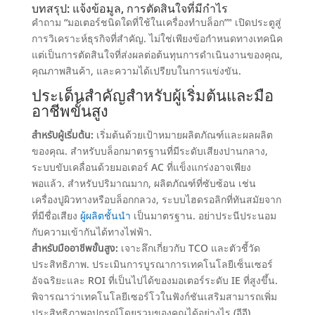
บทสรุป: แจ้งข้อมูล, การตัดสินใจที่มีกำไร
คำถาม “มอเตอร์ชนิดใดที่ใช้ในเครื่องทำบล็อก”" เปิดประตูสู่
การวิเคราะห์ธุรกิจที่สำคัญ.
ไม่ใช่เพียงข้อกำหนดทางเทคนิค
แต่เป็นการตัดสินใจที่ส่งผลต่อต้นทุนการดำเนินงานของคุณ
,
คุณภาพสินค้า, และความได้เปรียบในการแข่งขัน.
ประเด็นสำคัญสำหรับผู้เริ่มต้นและมือ
อาชีพขั้นสูง
สำหรับผู้เริ่มต้น:
เริ่มต้นด้วยเป้าหมายผลิตภัณฑ์และผลผลิต
ของคุณ. สำหรับบล็อกมาตรฐานที่มีระดับเสียงปานกลาง,
ระบบขับเคลื่อนด้วยมอเตอร์ AC ที่แข็งแกร่งอาจเพียง
พอแล้ว. สำหรับปริมาณมาก, ผลิตภัณฑ์ที่ซับซ้อน เช่น
เครื่องปูผิวทางหรือบล็อกกลวง, ระบบไฮดรอลิกที่ทันสมัยจาก
ที่มีชื่อเสียง
ผู้ผลิตชั้นนำ
เป็นมาตรฐาน. อย่าประนีประนอม
กับความเข้ากันได้ทางไฟฟ้า.
สำหรับมืออาชีพขั้นสูง:
เจาะลึกเกี่ยวกับ TCO และตัวชี้วัด
ประสิทธิภาพ. ประเมินการบูรณาการเทคโนโลยีเซ็นเซอร์
อัจฉริยะและ ROI ที่เป็นไปได้ของมอเตอร์ระดับ IE ที่สูงขึ้น.
พิจารณาว่าเทคโนโลยีเซอร์โวในฟังก์ชันเสริมสามารถเพิ่ม
ประสิทธิภาพอุปกรณ์โดยรวมของคุณได้อย่างไร (อีอี).