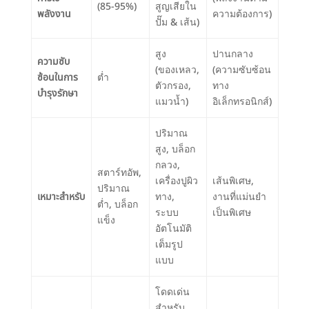
(85-95%)
สูญเสียใน
พลังงาน
ความต้องการ)
ปั๊ม & เส้น)
สูง
ปานกลาง
ความซับ
(ของเหลว,
(ความซับซ้อน
ซ้อนในการ
ต่ำ
ตัวกรอง,
ทาง
บำรุงรักษา
แมวน้ำ)
อิเล็กทรอนิกส์)
ปริมาณ
สูง, บล็อก
กลวง,
สตาร์ทอัพ,
เครื่องปูผิว
เส้นพิเศษ,
ปริมาณ
เหมาะสำหรับ
ทาง,
งานที่แม่นยำ
ต่ำ, บล็อก
ระบบ
เป็นพิเศษ
แข็ง
อัตโนมัติ
เต็มรูป
แบบ
โดดเด่น
สำหรับ