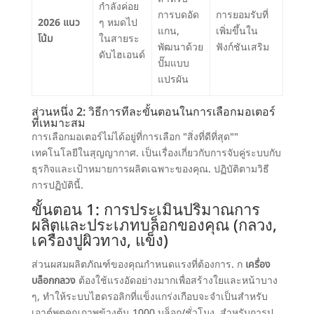
กำลังค่อย
การบดอัด
การยอมรับที่
2026 แนว
ๆ หมดไป
แกน,
เพิ่มขึ้นใน
โน้ม
ในสายระ
พัฒนาด้วย
ฟังก์ชันเสริม
ดับไฮเอนด์
ปั๊มแบบ
แปรผัน
ส่วนหนึ่ง 2: วิธีการทีละขั้นตอนในการเลือกมอเตอร์
ที่เหมาะสม
การเลือกมอเตอร์ไม่ได้อยู่ที่การเลือก "สิ่งที่ดีที่สุด"
"
เทคโนโลยีในสุญญากาศ.
เป็นเรื่องเกี่ยวกับการจับคู่ระบบกับ
ธุรกิจและเป้าหมายการผลิตเฉพาะของคุณ
. ปฏิบัติตามวิธี
การปฏิบัตินี้.
ขั้นตอน 1: การประเมินปริมาณการ
ผลิตและประเภทบล็อกของคุณ (กลวง,
เครื่องปูผิวทาง, แข็ง)
ส่วนผสมผลิตภัณฑ์ของคุณกำหนดแรงที่ต้องการ. ก
เครื่อง
บล็อกกลวง
ต้องใช้แรงอัดอย่างมากเพื่อสร้างใยและหน้าบาง
ๆ, ทำให้ระบบไฮดรอลิกที่แข็งแกร่งเกือบจะจำเป็นสำหรับ
เอาต์พุตคุณภาพข้างต้น 1000 บล็อก/ชั่วโมง. สำหรับการปู