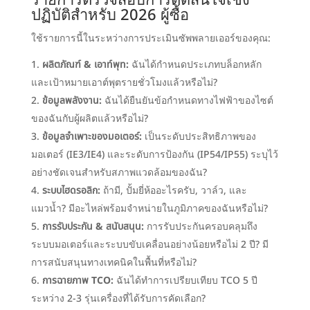
รายการตรวจสอบการตัดสินใจเชิง
ปฏิบัติสำหรับ 2026 ผู้ซื้อ
ใช้รายการนี้ในระหว่างการประเมินซัพพลายเออร์ของคุณ:
ผลิตภัณฑ์ & เอาท์พุท:
ฉันได้กำหนดประเภทบล็อกหลัก
และเป้าหมายเอาต์พุตรายชั่วโมงแล้วหรือไม่?
ข้อมูลพลังงาน:
ฉันได้ยืนยันข้อกำหนดทางไฟฟ้าของไซต์
ของฉันกับผู้ผลิตแล้วหรือไม่
?
ข้อมูลจำเพาะของมอเตอร์:
เป็นระดับประสิทธิภาพของ
มอเตอร์
(IE3/IE4) และระดับการป้องกัน (IP54/IP55) ระบุไว้
อย่างชัดเจนสำหรับสภาพแวดล้อมของฉัน?
ระบบไฮดรอลิก:
ถ้ามี, ปั้มยี่ห้ออะไรครับ, วาล์ว, และ
แมวน้ำ? มีอะไหล่พร้อมจำหน่ายในภูมิภาคของฉันหรือไม่?
การรับประกัน & สนับสนุน:
การรับประกันครอบคลุมถึง
ระบบมอเตอร์และระบบขับเคลื่อนอย่างน้อยหรือไม่ 2 ปี? มี
การสนับสนุนทางเทคนิคในพื้นที่หรือไม่?
การฉายภาพ TCO:
ฉันได้ทำการเปรียบเทียบ TCO 5 ปี
ระหว่าง 2-3 รุ่นเครื่องที่ได้รับการคัดเลือก?