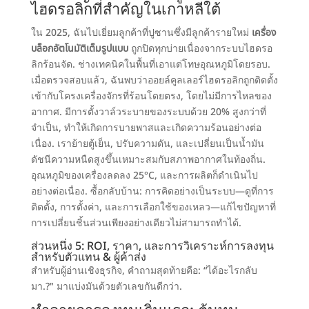
ไฮดรอลิกที่สำคัญในเกาหลีใต้
ใน 2025, ฉันไปเยี่ยมลูกค้าที่ปูซานซึ่งมีลูกค้ารายใหม่
เครื่อง
บล็อกอัตโนมัติเต็มรูปแบบ
ถูกปิดทุกบ่ายเนื่องจากระบบไฮดรอ
ลิกร้อนจัด. ช่างเทคนิคในพื้นที่เอาแต่โทษอุณหภูมิโดยรอบ.
เมื่อตรวจสอบแล้ว, ฉันพบว่าออยล์คูลเลอร์ไฮดรอลิกถูกติดตั้ง
เข้ากับโครงเครื่องจักรที่ร้อนโดยตรง, โดยไม่มีการไหลของ
อากาศ.
มีการตั้งวาล์วระบายของระบบด้วย
20% สูงกว่าที่
จำเป็น, ทำให้เกิดการบายพาสและเกิดความร้อนอย่างต่อ
เนื่อง. เราย้ายตู้เย็น, ปรับความดัน, และเปลี่ยนเป็นน้ำมัน
ดัชนีความหนืดสูงขึ้นเหมาะสมกับสภาพอากาศในท้องถิ่น.
อุณหภูมิของเครื่องลดลง 25°C
, และการผลิตก็ดำเนินไป
อย่างต่อเนื่อง. ซื้อกลับบ้าน: การคิดอย่างเป็นระบบ—ดูที่การ
ติดตั้ง, การตั้งค่า, และการเลือกใช้ของเหลว—แก้ไขปัญหาที่
การเปลี่ยนชิ้นส่วนเพียงอย่างเดียวไม่สามารถทำได้.
ส่วนหนึ่ง 5: ROI, ราคา, และการวิเคราะห์การลงทุน
สำหรับตัวแทน & ผู้ค้าส่ง
สำหรับผู้อ่านเชิงธุรกิจ, คำถามสุดท้ายคือ:
“ได้อะไรกลับ
มา.
?"
มาแบ่งมันด้วยตัวเลขกันดีกว่า
.