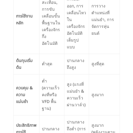
สะเทือน,
ออก, การ
การวาง
การขับ
เคลื่อนไหว
ตำแหน่งที่
การใช้งาน
เคลื่อนขั้น
ใน
แม่นยำ, การ
หลัก
พื้นฐานใน
เครื่องจักร
จัดการหุ่น
เครื่องจักร
อัตโนมัติ
ยนต์
กึ่ง
เต็มรูป
อัตโนมัติ
แบบ
ต้นทุนเริ่ม
ปานกลาง
ต่ำสุด
สูงที่สุด
ต้น
ถึงสูง
ต่ำ
สูง (แรงที่
ควบคุม &
(ความเร็ว
แม่นยำ &
ความ
คงที่หรือ
สูงมาก
ความเร็ว
แม่นยำ
VFD พื้น
ผ่านวาล์ว)
ฐาน)
ปานกลาง
ประสิทธิภาพ
สูงมาก
ปานกลาง
ถึงต่ำ (การ
การใช้
(พลังงานตาม