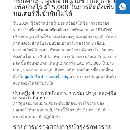
กรณีศึกษา: ผู้จัดจำหน่ายชาวแคนาดา
แพ้อย่างไร $15,000 ในการติดตั้งเพิ่ม
มอเตอร์ที่เข้ากันไม่ได้
ใน 2024, ผู้จัดจำหน่ายในมอนทรีออลได้ซื้อ "การต่อรอง
ราคา""
เครื่องทำคอนกรีตบล็อก
จากซัพพลายเออร์ที่ไม่ใช่ผู้
เชี่ยวชาญ. เครื่องใช้มอเตอร์มาตรฐานแต่มีกระปุกเกียร์แบบ
กำหนดเองสำหรับระบบป้อนอาหาร. หลังจาก 8 เดือน,
กระปุกเกียร์ล้มเหลว. ซัพพลายเออร์รายเดิมหายไป. วิศวกร
ท้องถิ่นใช้เวลา 3 สัปดาห์ของการวิศวกรรมย้อนกลับและการ
ผลิตชิ้นส่วนทดแทน, ต้นทุนมากกว่า CAD $15,000 ในบาง
ส่วน, แรงงาน, และสูญเสียการผลิต. บทเรียน: ซื้อจากที่จัด
ตั้งขึ้น
ผู้ผลิตชั้นนำของเครื่องอิฐ
ด้วยรายการวัสดุและสินค้า
คงคลังอะไหล่ที่โปร่งใส.
ส่วนหนึ่ง 4: การดำเนินการ, การซ่อมบำรุง, และคู่มือ
การแก้ไขปัญหา
การดูแลอย่างเหมาะสมจะช่วยยืดอายุการใช้งานของ
มอเตอร์ได้นานหลายปี. ส่วนนี้ให้การดำเนินการได้, คำ
แนะนำแบบลงมือปฏิบัติจริง.
รายการตรวจสอบการบำรุงรักษาราย