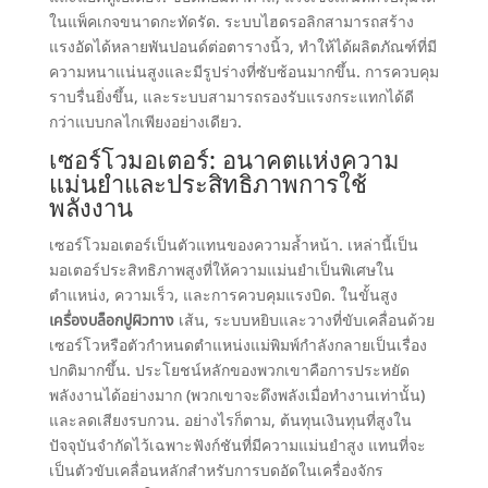
ในแพ็คเกจขนาดกะทัดรัด. ระบบไฮดรอลิกสามารถสร้าง
แรงอัดได้หลายพันปอนด์ต่อตารางนิ้ว, ทำให้ได้ผลิตภัณฑ์ที่มี
ความหนาแน่นสูงและมีรูปร่างที่ซับซ้อนมากขึ้น. การควบคุม
ราบรื่นยิ่งขึ้น, และระบบสามารถรองรับแรงกระแทกได้ดี
กว่าแบบกลไกเพียงอย่างเดียว.
เซอร์โวมอเตอร์: อนาคตแห่งความ
แม่นยำและประสิทธิภาพการใช้
พลังงาน
เซอร์โวมอเตอร์เป็นตัวแทนของความล้ำหน้า. เหล่านี้เป็น
มอเตอร์ประสิทธิภาพสูงที่ให้ความแม่นยำเป็นพิเศษใน
ตำแหน่ง, ความเร็ว, และการควบคุมแรงบิด. ในขั้นสูง
เครื่องบล็อกปูผิวทาง
เส้น, ระบบหยิบและวางที่ขับเคลื่อนด้วย
เซอร์โวหรือตัวกำหนดตำแหน่งแม่พิมพ์กำลังกลายเป็นเรื่อง
ปกติมากขึ้น. ประโยชน์หลักของพวกเขาคือการประหยัด
พลังงานได้อย่างมาก (พวกเขาจะดึงพลังเมื่อทำงานเท่านั้น)
และลดเสียงรบกวน. อย่างไรก็ตาม, ต้นทุนเงินทุนที่สูงใน
ปัจจุบันจำกัดไว้เฉพาะฟังก์ชันที่มีความแม่นยำสูง แทนที่จะ
เป็นตัวขับเคลื่อนหลักสำหรับการบดอัดในเครื่องจักร