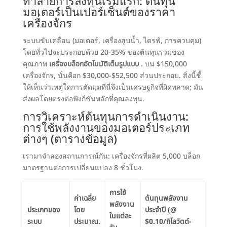
ทำลายการลงทุนเริ่มแรก: ต้นทุน
มอเตอร์เป็นเปอร์เซ็นต์ของราคา
เครื่องจักร
ระบบขับเคลื่อน (มอเตอร์, เครื่องสูบน้ำ, ไดรฟ์, การควบคุม)
โดยทั่วไปจะประกอบด้วย 20-35% ของต้นทุนรวมของ
คุณภาพ
เครื่องบล็อกอัตโนมัติเต็มรูปแบบ
. บน $150,000
เครื่องจักร,
นั่นคือก
$30,000-$52,500 ส่วนประกอบ. สิ่งนี้ชี้
ให้เห็นว่าเหตุใดการตัดมุมที่นี่จึงเป็นเศรษฐกิจที่ผิดพลาด;
มัน
ส่งผลโดยตรงต่อฟังก์ชันหลักที่คุณลงทุน
.
การวิเคราะห์ต้นทุนการดำเนินงาน:
การใช้พลังงานของมอเตอร์ประเภท
ต่างๆ (ตารางข้อมูล)
เรามาจำลองสถานการณ์กัน
: เครื่องจักรที่ผลิต 5,000 บล็อก
มาตรฐานต่อการเปลี่ยนแปลง 8 ชั่วโมง.
การใช้
ค่าเฉลี่ย
ต้นทุนพลังงาน
พลังงาน
ประเภทของ
โดย
ประจำปี (@
ในแต่ละ
ระบบ
ประมาณ.
$0.10/กิโลวัตต์-