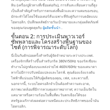
หิน (เครื่องปูผิวทางที่เชื่อมต่อกัน), การสั่นสะเทือนความถี่สูง
เป็นสิ่งสำคัญสำหรับการตกแต่งพื้นผิวและความคมของขอบ,
มักจะทำได้โดยใช้มอเตอร์สั่นเฉพาะที่จับคู่กับการบดอัดแบบ
ไฮดรอลิก. บันทึกผลลัพธ์รายวันเป้าหมายและกลุ่มผลิตภัณฑ์
ของคุณก่อนพูดคุยกับ
ผู้ผลิตชั้นนำ
.
ขั้นตอน 2: การประเมินพาวเวอร์
ซัพพลายและโครงสร้างพื้นฐานของ
ไซต์ (การพิจารณาระดับโลก)
นี่เป็นกับดักบ่อยครั้งสำหรับผู้จัดจำหน่ายระหว่างประเทศ.
เครื่องจักรที่สร้างขึ้นสำหรับกริด 380V/50Hz ของรัสเซียจะ
ทำงานไม่ถูกต้องบนแหล่งจ่ายไฟ 460V/60Hz ของแคนาดา
หากไม่มีการปรับหม้อแปลงและไดรฟ์.
คุณต้องแจ้งแรงดัน
ไฟฟ้าที่แน่นอนให้กับผู้ผลิตของคุณ
, เฟส, และความถี่.
นอกจากนี้, ระบบไฮดรอลิกจำเป็นต้องทำความสะอาด,
สภาพแวดล้อมที่มีการควบคุมสภาพอากาศ; ความเย็นจัดใน
แคนาดาหรือความร้อนในพื้นที่ตะวันตกเฉียงใต้ของ
สหรัฐอเมริกาส่งผลต่อความหนืดและประสิทธิภาพของน้ำมัน
ไฮดรอลิก.