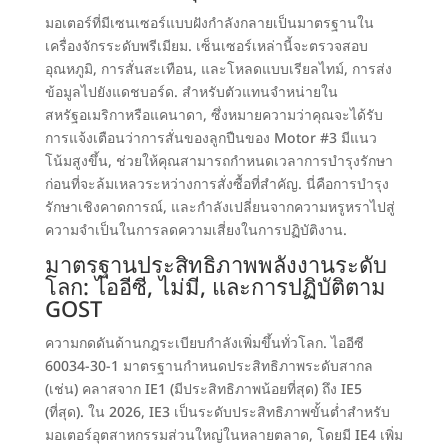
มอเตอร์ที่มีเซนเซอร์แบบฝังกำลังกลายเป็นมาตรฐานใน
เครื่องจักรระดับพรีเมียม. เซ็นเซอร์เหล่านี้จะตรวจสอบ
อุณหภูมิ, การสั่นสะเทือน, และโหลดแบบเรียลไทม์, การส่ง
ข้อมูลไปยังแดชบอร์ด. สำหรับตัวแทนจำหน่ายใน
สหรัฐอเมริกาหรือแคนาดา,
ซึ่งหมายความว่าคุณจะได้รับ
การแจ้งเตือนว่าการสั่นของลูกปืนของ Motor #3 มีแนว
โน้มสูงขึ้น
, ช่วยให้คุณสามารถกำหนดเวลาการบำรุงรักษา
ก่อนที่จะล้มเหลวระหว่างการสั่งซื้อที่สำคัญ. นี่คือการบำรุง
รักษาเชิงคาดการณ์,
และกำลังเปลี่ยนจากความหรูหราไปสู่
ความจำเป็นในการลดความเสี่ยงในการปฏิบัติงาน
.
มาตรฐานประสิทธิภาพพลังงานระดับ
โลก: ไออีซี, ไม่มี, และการปฏิบัติตาม
GOST
ความกดดันด้านกฎระเบียบกำลังเพิ่มขึ้นทั่วโลก. ไออีซี
60034-30-1 มาตรฐานกำหนดประสิทธิภาพระดับสากล
(เช่น) คลาสจาก IE1 (มีประสิทธิภาพน้อยที่สุด) ถึง IE5
(ที่สุด). ใน 2026, IE3 เป็นระดับประสิทธิภาพขั้นต่ำสำหรับ
มอเตอร์อุตสาหกรรมส่วนใหญ่ในหลายตลาด, โดยมี IE4 เพิ่ม