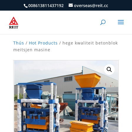
008613811437192
overseas@reit.cc
Thús
/
Hot Products
/ hege kwaliteit betonblok
meitsjen masine