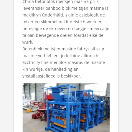
China betonblok meitsjen masine priis
leveransier
oanbod blok meitsjen masine is
maklik yn ûnderhâld. skjinje asjebleaft de
mixer en skimmel nei it deistich wurk en
befestigje de skroeven en foegje smeeroalje
ta oan bewegende dielen foardat elke dei
wurk.
Betonblok meitsjen masine fabryk
sil skip
masine yn hiel ien. jo ferbine allinnich
ecctricity line mei blok masine, de masine
kin wurkje. de hânlieding en
ynstallaasjefideo is beskikber.