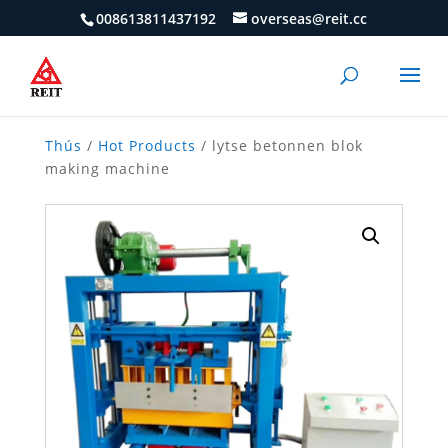
008613811437192
overseas@reit.cc
Thús
/
Hot Products
/ lytse betonnen blok
making machine