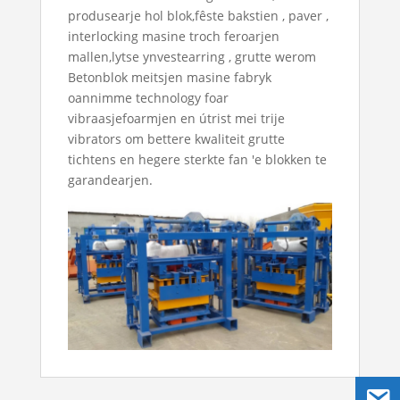
produsearje hol blok,fêste bakstien , paver ,
interlocking masine troch feroarjen
mallen,lytse ynvestearring , grutte werom
Betonblok meitsjen masine fabryk
oannimme technology foar
vibraasjefoarmjen en útrist mei trije
vibrators om bettere kwaliteit grutte
tichtens en hegere sterkte fan 'e blokken te
garandearjen.