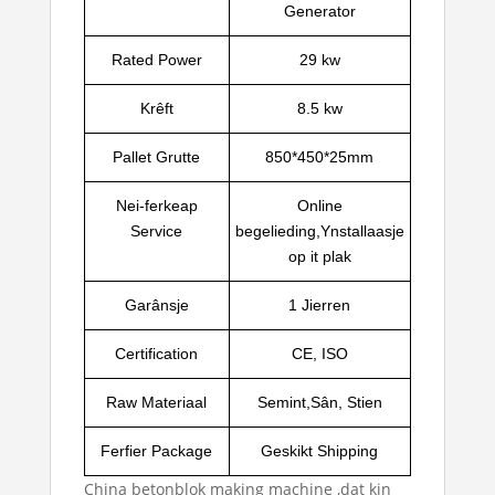
Generator
Rated Power
29 kw
Krêft
8.5 kw
Pallet Grutte
850*450*25mm
Nei-ferkeap
Online
Service
begelieding,Ynstallaasje
op it plak
Garânsje
1 Jierren
Certification
CE, ISO
Raw Materiaal
Semint,Sân, Stien
Ferfier Package
Geskikt Shipping
China betonblok making machine
,dat kin