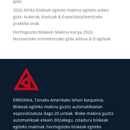
gida
2026 Afrika blokeak egiteko makina egiteko azken
gida: Aukerak, Kostuak & Esportatzaileentzako
praktika onak
Hormigoizko Blokeen Makina Kenya 2026:
Nazioarteko erosleentzako gida aditua & Eragileak
ERRONKA, Txinako Amerikako lehen konpainia,
Blokeak egiteko makina guztiz automatikoetan
espezializatuta dago 20 urteak. Bloke-makina guztiz
automatikoak eskain ditzakegu, zoladura blokeak
egiteko makinak, hormigoizko blokeak egiteko