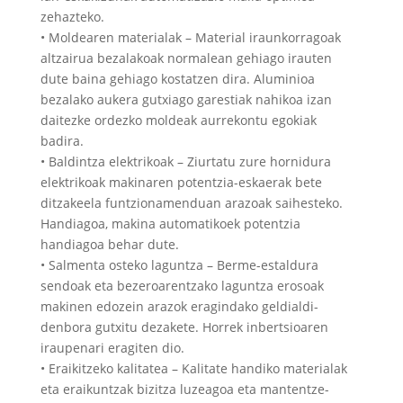
zehazteko.
• Moldearen materialak – Material iraunkorragoak
altzairua bezalakoak normalean gehiago irauten
dute baina gehiago kostatzen dira. Aluminioa
bezalako aukera gutxiago garestiak nahikoa izan
daitezke ordezko moldeak aurrekontu egokiak
badira.
• Baldintza elektrikoak – Ziurtatu zure hornidura
elektrikoak makinaren potentzia-eskaerak bete
ditzakeela funtzionamenduan arazoak saihesteko.
Handiagoa, makina automatikoek potentzia
handiagoa behar dute.
• Salmenta osteko laguntza – Berme-estaldura
sendoak eta bezeroarentzako laguntza erosoak
makinen edozein arazok eragindako geldialdi-
denbora gutxitu dezakete. Horrek inbertsioaren
iraupenari eragiten dio.
• Eraikitzeko kalitatea – Kalitate handiko materialak
eta eraikuntzak bizitza luzeagoa eta mantentze-