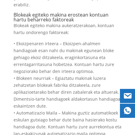
erabiliz.
Blokeak egiteko makina erostean kontuan
hartu beharreko faktoreak
Blokeak egiteko makina aukeratzerakoan, kontuan
hartu ondorengo faktoreak:
• Ekoizpenaren irteera – Ekoizpen-ahalmen
handiagoak esan nahi du makinak egunean bloke
gehiago ekoiz ditzakeela, eraginkortasuna eta
errentagarritasuna hobetzea. Kontuan hartu zure
negoziorako behar den irteera optimoa.
• Blokeen neurriak – Egiaztatu makinak luzera
zehatzetan blokeak fabrika ditzakeela, zure
aplikazioetarako behar diren zabalerak eta altuerak.
Dimentsio-tarte handiagoek aldakortasun handiagoa
eskaintzen dute.
• Automatizazio Maila – Makina guztiz automatikoek
eskulan gutxiago behar dute baina hasierako kostu
handiagoa dute. Kontuan hartu zure aurrekontua eta
lan-eskakizunak automatizazio maila optimoa