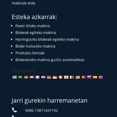
makinak etab.
Esteka azkarrak:
Paver-bloke-makina
Blokeak egiteko makina
Hormigoizko blokeak egiteko makina
Bloke hutsezko makina
Produktu beroak
Blokeatzeko makina guztiz automatikoa
hizkuntza:
Jarri gurekin harremanetan

0086 13811437192