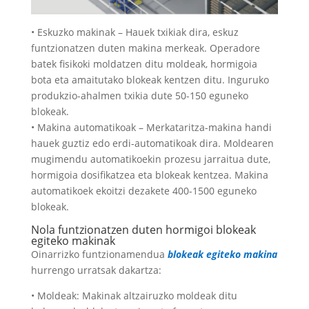
• Eskuzko makinak – Hauek txikiak dira, eskuz
funtzionatzen duten makina merkeak. Operadore
batek fisikoki moldatzen ditu moldeak, hormigoia
bota eta amaitutako blokeak kentzen ditu. Inguruko
produkzio-ahalmen txikia dute 50-150 eguneko
blokeak.
• Makina automatikoak – Merkataritza-makina handi
hauek guztiz edo erdi-automatikoak dira. Moldearen
mugimendu automatikoekin prozesu jarraitua dute,
hormigoia dosifikatzea eta blokeak kentzea. Makina
automatikoek ekoitzi dezakete 400-1500 eguneko
blokeak.
Nola funtzionatzen duten hormigoi blokeak
egiteko makinak
Oinarrizko funtzionamendua
blokeak egiteko makina
hurrengo urratsak dakartza:
• Moldeak: Makinak altzairuzko moldeak ditu