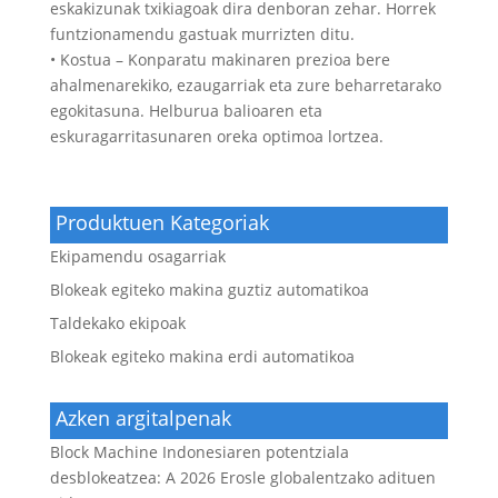
eskakizunak txikiagoak dira denboran zehar. Horrek
funtzionamendu gastuak murrizten ditu.
• Kostua – Konparatu makinaren prezioa bere
ahalmenarekiko, ezaugarriak eta zure beharretarako
egokitasuna. Helburua balioaren eta
eskuragarritasunaren oreka optimoa lortzea.
Produktuen Kategoriak
Ekipamendu osagarriak
Blokeak egiteko makina guztiz automatikoa
Taldekako ekipoak
Blokeak egiteko makina erdi automatikoa
Azken argitalpenak
Block Machine Indonesiaren potentziala
desblokeatzea: A 2026 Erosle globalentzako adituen