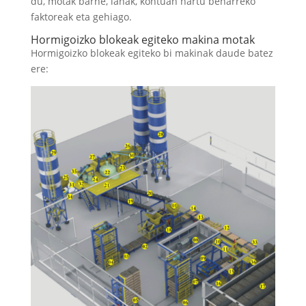
du, motak barne, lanak, kontuan hartu beharreko
faktoreak eta gehiago.
Hormigoizko blokeak egiteko makina motak
Hormigoizko blokeak egiteko bi makinak daude batez
ere: