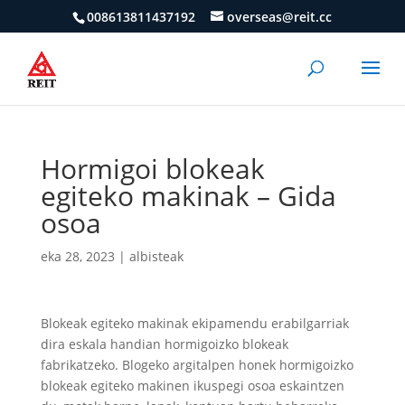
008613811437192
overseas@reit.cc
Hormigoi blokeak
egiteko makinak – Gida
osoa
eka 28, 2023
|
albisteak
Blokeak egiteko makinak ekipamendu erabilgarriak
dira eskala handian hormigoizko blokeak
fabrikatzeko. Blogeko argitalpen honek hormigoizko
blokeak egiteko makinen ikuspegi osoa eskaintzen