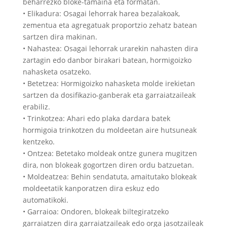
beharrezko bloke-tamaina eta formatan.
• Elikadura: Osagai lehorrak harea bezalakoak,
zementua eta agregatuak proportzio zehatz batean
sartzen dira makinan.
• Nahastea: Osagai lehorrak urarekin nahasten dira
zartagin edo danbor birakari batean, hormigoizko
nahasketa osatzeko.
• Betetzea: Hormigoizko nahasketa molde irekietan
sartzen da dosifikazio-ganberak eta garraiatzaileak
erabiliz.
• Trinkotzea: Ahari edo plaka dardara batek
hormigoia trinkotzen du moldeetan aire hutsuneak
kentzeko.
• Ontzea: Betetako moldeak ontze gunera mugitzen
dira, non blokeak gogortzen diren ordu batzuetan.
• Moldeatzea: Behin sendatuta, amaitutako blokeak
moldeetatik kanporatzen dira eskuz edo
automatikoki.
• Garraioa: Ondoren, blokeak biltegiratzeko
garraiatzen dira garraiatzaileak edo orga jasotzaileak