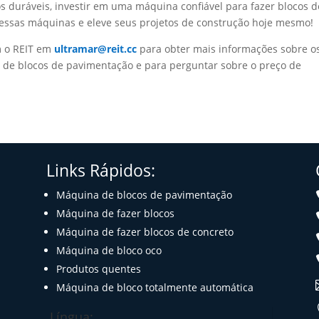
os duráveis, investir em uma máquina confiável para fazer blocos d
 dessas máquinas e eleve seus projetos de construção hoje mesmo!
m o REIT em
ultramar@reit.cc
para obter mais informações sobre o
 de blocos de pavimentação e para perguntar sobre o preço de
Links Rápidos:
Máquina de blocos de pavimentação
Máquina de fazer blocos
Máquina de fazer blocos de concreto
Máquina de bloco oco
Produtos quentes
Máquina de bloco totalmente automática
Língua: