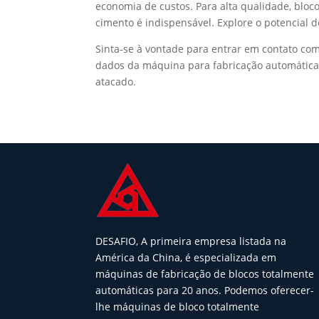
economia de custos. Para alta qualidade, bloc
cimento é indispensável. Explore o potencial
Sinta-se à vontade para entrar em contato co
dados da máquina para fabricação automática
atacado.
DESAFIO, A primeira empresa listada na
América da China, é especializada em
máquinas de fabricação de blocos totalmente
automáticas para 20 anos. Podemos oferecer-
lhe máquinas de bloco totalmente