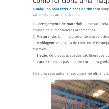
Como funciona uma máqui
A
máquina para fazer blocos de cimento
simpl
várias etapas automatizadas:
Carregamento de materiais
: Cimento, arei
através de alimentadores automáticos.
Misturando
: Um misturador de alta velocid
Moldagem
: A mistura de concreto é despe
duráveis.
Ejeção
: Os blocos acabados são liberados d
Cura
: Os blocos passam por cura para ganhar
Este processo automatizado garante eficiência