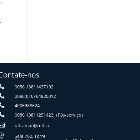
e
s
Contate-nos

0086 13811437192

0086(010) 64820312

4006988624

0086 13811251423（Pós-serviço）

ultramar@reit.cc

Sala 702, Torre