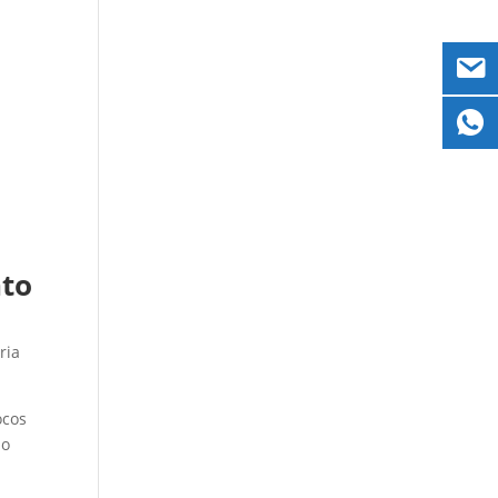
nto
ria
ocos
ão