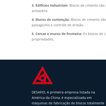
3. Edifícios Industriais:
Blocos de cimento são a
armazéns.
4. Muros de contenção:
Blocos de cimento são
paisagismo e controle de erosão.
5. Cercas e muros de fronteira:
Os blocos de c
propriedades.
DESAFIO, A primeira empresa listada na
América da China, é especializada em
máquinas de fabricação de blocos totalmente