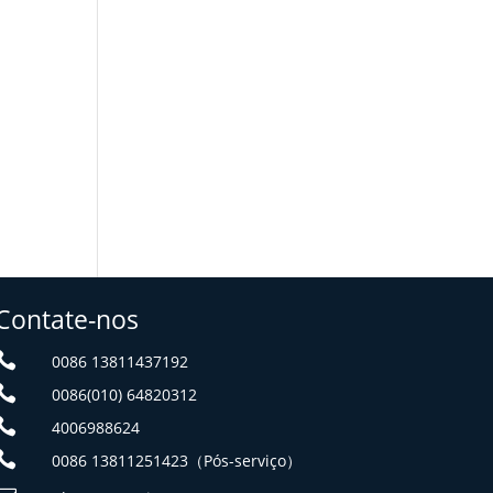
Contate-nos

0086 13811437192

0086(010) 64820312

4006988624

0086 13811251423（Pós-serviço）