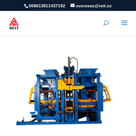
008613811437192
overseas@reit.cc