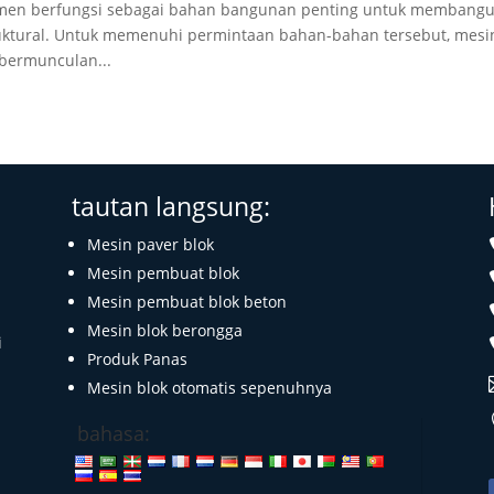
 semen berfungsi sebagai bahan bangunan penting untuk membang
ruktural. Untuk memenuhi permintaan bahan-bahan tersebut, mesi
bermunculan...
tautan langsung:
Mesin paver blok
Mesin pembuat blok
Mesin pembuat blok beton
Mesin blok berongga
i
Produk Panas
Mesin blok otomatis sepenuhnya
bahasa: