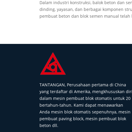
Dalam industri konstruksi, balok beton dan
dinding, yayasan, dan berbagai komponen st
pembuat beton dan blok semen manual telah 
TANTANGAN, Perusahaan pertama di China
yang terdaftar di Amerika, mengkhususkan dir
dalam mesin pembuat blok otomatis untuk 20
bertahun-tahun. Kami dapat menawarkan
Anda mesin blok otomatis sepenuhnya, mesin
pembuat paving block, mesin pembuat blok
beton dll.