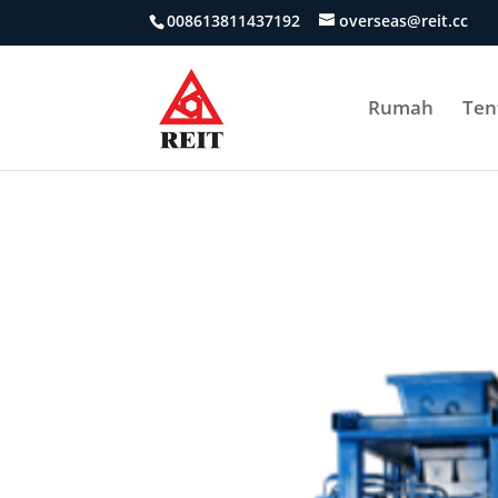
008613811437192
overseas@reit.cc
Rumah
Ten