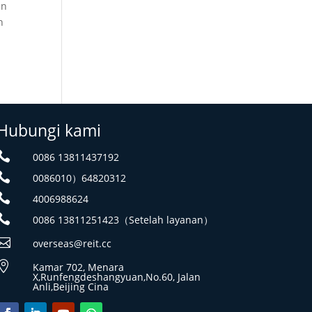
un
n
Hubungi kami

0086 13811437192

0086010）64820312

4006988624

0086 13811251423（Setelah layanan）

overseas@reit.cc

Kamar 702, Menara
X,Runfengdeshangyuan,No.60, Jalan
Anli,Beijing Cina