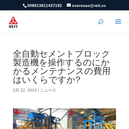
008613811437192
overseas@reit.cc
全自動セメントブロック
製造機を操作するのにか
かるメンテナンスの費用
はいくらですか?
2月 22, 2023
|
ニュース