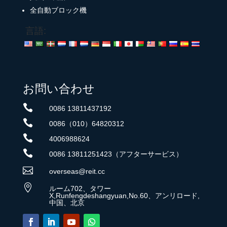
全自動ブロック機
言語:
お問い合わせ

0086 13811437192

0086（010）64820312

4006988624

0086 13811251423（アフターサービス）

overseas@reit.cc

ルーム702、タワー
X,Runfengdeshangyuan,No.60、アンリロード,
中国、北京