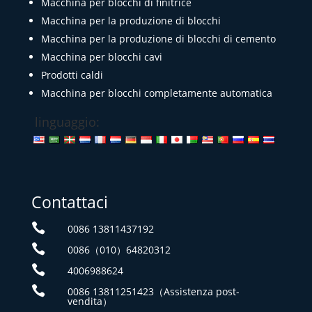
Macchina per blocchi di finitrice
Macchina per la produzione di blocchi
Macchina per la produzione di blocchi di cemento
Macchina per blocchi cavi
Prodotti caldi
Macchina per blocchi completamente automatica
linguaggio:
Contattaci

0086 13811437192

0086（010）64820312

4006988624

0086 13811251423（Assistenza post-
vendita）