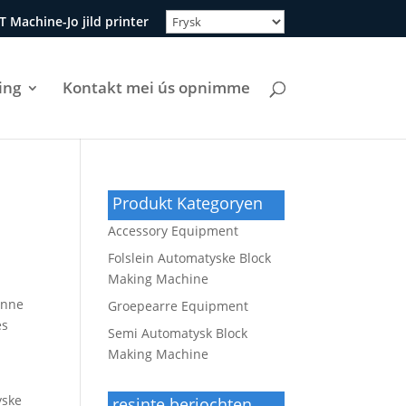
T Machine-Jo jild printer
ing
Kontakt mei ús opnimme
Produkt Kategoryen
Accessory Equipment
Folslein Automatyske Block
Making Machine
inne
Groepearre Equipment
es
Semi Automatysk Block
Making Machine
yske
resinte berjochten