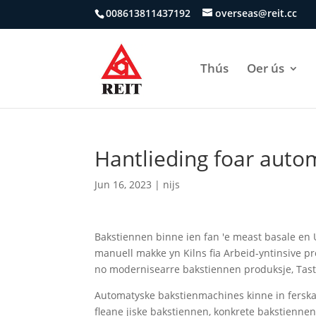
008613811437192
overseas@reit.cc
Thús
Oer ús
Hantlieding foar aut
Jun 16, 2023
|
nijs
Bakstiennen binne ien fan 'e meast basale en 
manuell makke yn Kilns fia Arbeid-yntinsive
no modernisearre bakstiennen produksje, Tastea
Automatyske bakstienmachines kinne in ferskaa
fleane jiske bakstiennen, konkrete bakstienne