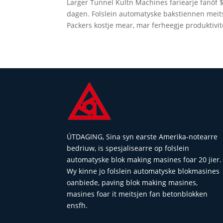
Larger Tunnel Kultn Machines fariearje fanôf 
dagen. Folslein automatyske bakstiennen mei
Packers kostje mear, mar ferheegje produktivite
ÚTDAGING, Sina syn earste Amerika-notearre
bedriuw, is spesjalisearre op folslein
automatyske blok making masines foar 20 jier.
Wy kinne jo folslein automatyske blokmasines
oanbiede, paving blok making masines,
masines foar it meitsjen fan betonblokken
ensfh.