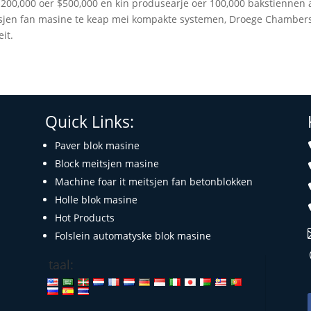
$200,000 oer $500,000 en kin produsearje oer 100,000 bakstiennen a
tsjen fan masine te keap mei kompakte systemen, Droege Chamber
it.
Quick Links:
Paver blok masine
Block meitsjen masine
Machine foar it meitsjen fan betonblokken
Holle blok masine
Hot Products
Folslein automatyske blok masine
taal: