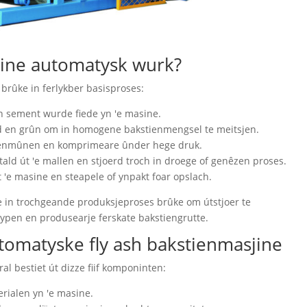
ine automatysk wurk?
rûke in ferlykber basisproses:
 en sement wurde fiede yn 'e masine.
gd en grûn om in homogene bakstienmengsel te meitsjen.
stienmûnen en komprimeare ûnder hege druk.
ld út 'e mallen en stjoerd troch in droege of genêzen proses.
 'e masine en steapele of ynpakt foar opslach.
 in trochgeande produksjeproses brûke om útstjoer te
ypen en produsearje ferskate bakstiengrutte.
omatyske fly ash bakstienmasjine
 bestiet út dizze fiif komponinten:
rialen yn 'e masine.