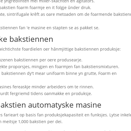
e yngrediïnten mei mixer-skachten en agitators.
bakstien foarm foarmje en it folgje ûnder druk.
te, sintrifugale krêft as oare metoaden om de foarmende bakstie
akstiennen fan 'e masine en stapten se as pakket se.
ke bakstiennen
chtichste foardielen oer hânmjittige bakstiennen produksje:
tûzenen bakstiennen per oere produsearje.
ekte proporsjes, mingjen en foarmjen fan bakstiensmixturen.
e bakstiennen dy't mear unifoarm binne yn grutte, Foarm en
asines fereaskje minder arbeiders om te rinnen.
wurdt fergriemd tidens oanmakke en produksje.
akstien automatyske masine
farieart op basis fan produksjekapasiteit en funksjes. Lytse inkel
 meitsje 1,000 bakstien per dei.