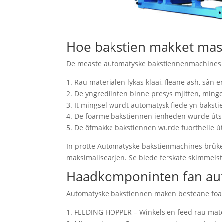
Hoe bakstien makket mas
De measte automatyske bakstiennenmachines b
1. Rau materialen lykas klaai, fleane ash, sân
2. De yngrediïnten binne presys mjitten, min
3. It mingsel wurdt automatysk fiede yn bak
4. De foarme bakstiennen ienheden wurde útsta
5. De ôfmakke bakstiennen wurde fuorthelle út
In protte Automatyske bakstienmachines brûke
maksimalisearjen. Se biede ferskate skimmelst
Haadkomponinten fan aut
Automatyske bakstiennen maken besteane foaral
1. FEEDING HOPPER – Winkels en feed rau mate