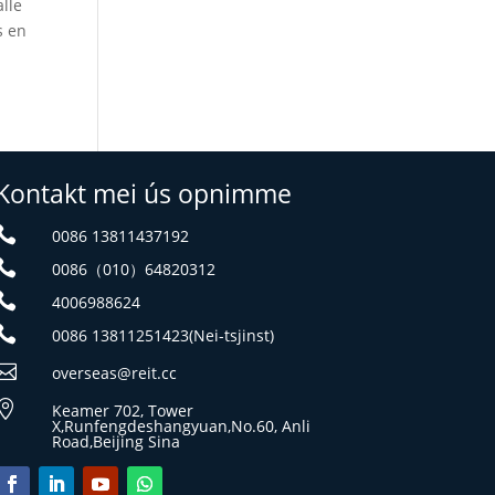
lle
s en
Kontakt mei ús opnimme

0086 13811437192

0086（010）64820312

4006988624

0086 13811251423(Nei-tsjinst)

overseas@reit.cc

Keamer 702, Tower
X,Runfengdeshangyuan,No.60, Anli
Road,Beijing Sina