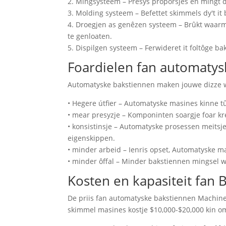
2. Mingsysteem – Presys proporsjes en mingt d
3. Molding systeem – Befettet skimmels dy't it 
4. Droegjen as genêzen systeem – Brûkt waarm
te genloaten.
5. Dispilgen systeem – Ferwideret it foltôge b
Foardielen fan automatys
Automatyske bakstiennen maken jouwe dizze wi
• Hegere útfier – Automatyske masines kinne 
• mear presyzje – Komponinten soargje foar kr
• konsistinsje – Automatyske prosessen meitsj
eigenskippen.
• minder arbeid – Ienris opset, Automatyske m
• minder ôffal – Minder bakstiennen mingsel 
Kosten en kapasiteit fan
B
De priis fan automatyske bakstiennen Machines 
skimmel masines kostje $10,000-$20,000 kin om