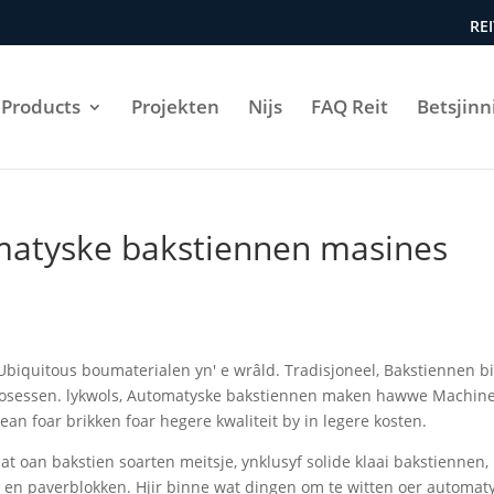
REI
Products
Projekten
Nijs
FAQ Reit
Betsjinn
omatyske bakstiennen masines
Ubiquitous boumaterialen yn' e wrâld. Tradisjoneel, Bakstiennen b
 prosessen. lykwols, Automatyske bakstiennen maken hawwe Machin
n foar brikken foar hegere kwaliteit by in legere kosten.
t oan bakstien soarten meitsje, ynklusyf solide klaai bakstiennen,
n en paverblokken. Hjir binne wat dingen om te witten oer automat