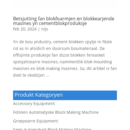
Betsjutting fan blokfoarmjen en blokkearjende
masines yn cementblokproduksje
feb 20, 2024
|
nijs
Yn de bou yndustry, cement blokken spylje in fitale
rol as in alsidich en duorsum boumateriaal. De
effisjinte produksje fan dizze blokken fereasket
spesjalisearre masines, nammentlik blok moulding
masines en blok making masines. Sa, dit artikel is fan
doel te skodzjen ...
Produkt Kategoryen
Accessory Equipment
Folslein Automatyske Block Making Machine
Groepearre Equipment
Semi Automatysk Block Making Machine