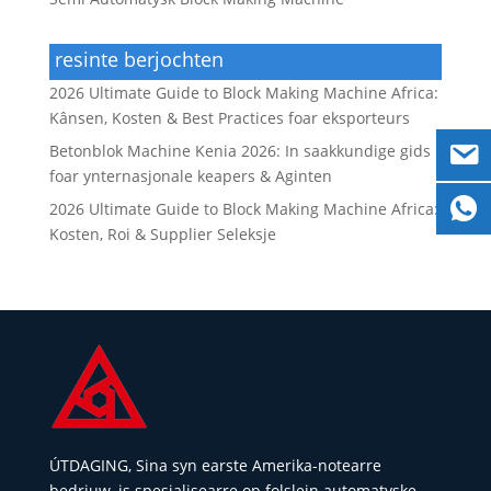
resinte berjochten
2026 Ultimate Guide to Block Making Machine Africa:
Kânsen, Kosten & Best Practices foar eksporteurs
Betonblok Machine Kenia 2026: In saakkundige gids
foar ynternasjonale keapers & Aginten
2026 Ultimate Guide to Block Making Machine Africa:
Kosten, Roi & Supplier Seleksje
ÚTDAGING, Sina syn earste Amerika-notearre
bedriuw, is spesjalisearre op folslein automatyske