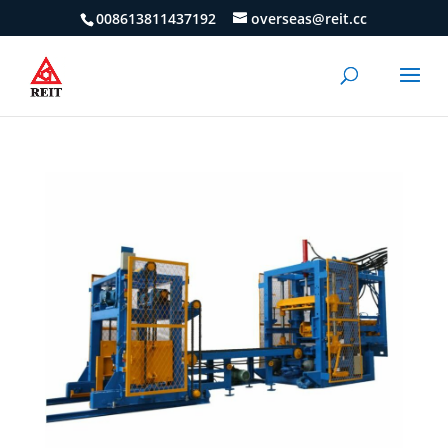
008613811437192
overseas@reit.cc