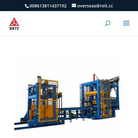
008613811437192
overseas@reit.cc