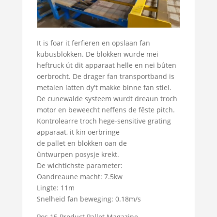
It is foar it ferfieren en opslaan fan
kubusblokken. De blokken wurde mei
heftruck út dit apparaat helle en nei bûten
oerbrocht. De drager fan transportband is
metalen latten dy't makke binne fan stiel.
De cunewalde systeem wurdt dreaun troch
motor en beweecht neffens de fêste pitch.
Kontrolearre troch hege-sensitive grating
apparaat, it kin oerbringe
de pallet en blokken oan de
ûntwurpen posysje krekt.
De wichtichste parameter:
Oandreaune macht: 7.5kw
Lingte: 11m
Snelheid fan beweging: 0.18m/s
Pos.15 Product Pallet Magazine