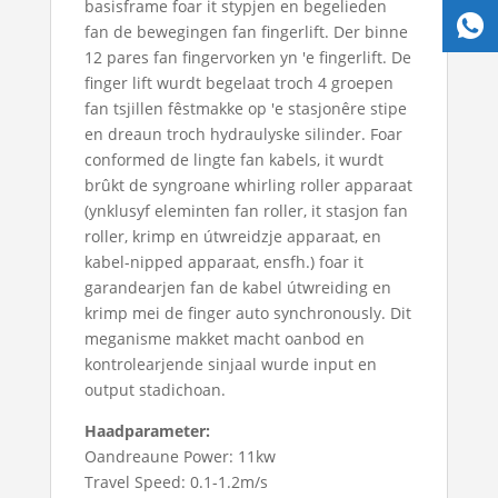
basisframe foar it stypjen en begelieden
fan de bewegingen fan fingerlift. Der binne
12 pares fan fingervorken yn 'e fingerlift. De
finger lift wurdt begelaat troch 4 groepen
fan tsjillen fêstmakke op 'e stasjonêre stipe
en dreaun troch hydraulyske silinder. Foar
conformed de lingte fan kabels, it wurdt
brûkt de syngroane whirling roller apparaat
(ynklusyf eleminten fan roller, it stasjon fan
roller, krimp en útwreidzje apparaat, en
kabel-nipped apparaat, ensfh.) foar it
garandearjen fan de kabel útwreiding en
krimp mei de finger auto synchronously. Dit
meganisme makket macht oanbod en
kontrolearjende sinjaal wurde input en
output stadichoan.
Haadparameter:
Oandreaune Power: 11kw
Travel Speed: 0.1-1.2m/s