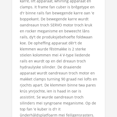
karre, lift apparaat, whirling apparaat en
clamps. It frame fan cuber is brêgetype en
d'r binne rails fan bewegende karre oan 'e
boppekant. De bewegende karre wurdt
oandreaun troch SERVO motor troch kruk
en rocker meganisme en beweecht lâns
rails, dy't de produksjebehoefte foldwaan
koe. De opheffing apparaat dêr't de
klemmen wurde fêstmakke is 2 sterke
stielen kolommen mei 4 V-type liedende
rails en wurdt op en del dreaun troch
hydraulyske silinder. De draaiende
apparaat wurdt oandreaun troch motor en
makket clamps turning 90 graad nei lofts en
rjochts apart. De klemmen binne twa pares
krús ynrjochte, ien is haad in oar is
assistint. Se wurde oandreaun troch
silinders mei syngroane meganisme. Op de
top fan 'e kuber is d'r it
ûnderhâldsplatfoarm mei feiligensrasters.