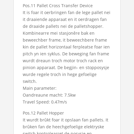
Pos.11 Pallet Cross Transfer Device
It is foar it oerbringen fan de lege pallet nei
it draaiende apparaat en it oerdragen fan
de draaide pallets nei de palletshopper.
Kombinearre mei stasjonêre bak en
beweechber frame, it beweechbere frame
kin de pallet horizontaal ferpleatse foar ien
pitch yn ien syklus. De beweging fan frame
wurdt dreaun troch motor troch rack en
pinion apparaat. De begjin- en stopposysje
wurde regele troch in hege gefoelige
switch.
Main parameter:
Oandreaune macht: 7.5kw
Travel Speed: 0.47m/s
Pos.12 Pallet Hopper
It wurdt brûkt foar it opslaan fan pallets. It
brûken fan de heechgefoelige elektryske
switch kontrolearret de posysje en