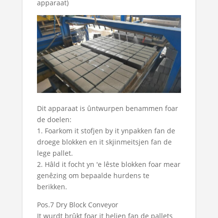
apparaat)
Dit apparaat is ûntwurpen benammen foar
de doelen:
1. Foarkom it stofjen by it ynpakken fan de
droege blokken en it skjinmeitsjen fan de
lege pallet.
2. Hâld it focht yn 'e lêste blokken foar mear
genêzing om bepaalde hurdens te
berikken.
Pos.7 Dry Block Conveyor
It wurdt brûkt foar it heljen fan de pallets