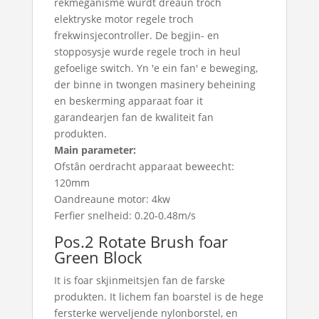
rekmeganisme wurdt dreaun troch
elektryske motor regele troch
frekwinsjecontroller. De begjin- en
stopposysje wurde regele troch in heul
gefoelige switch. Yn 'e ein fan' e beweging,
der binne in twongen masinery beheining
en beskerming apparaat foar it
garandearjen fan de kwaliteit fan
produkten.
Main parameter:
Ofstân oerdracht apparaat beweecht:
120mm
Oandreaune motor: 4kw
Ferfier snelheid: 0.20-0.48m/s
Pos.2 Rotate Brush foar
Green Block
It is foar skjinmeitsjen fan de farske
produkten. It lichem fan boarstel is de hege
fersterke werveljende nylonborstel, en