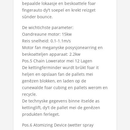
bepaalde lokaasje en beskoattele foar
fingerauto dy't soepel en krekt reizget
sûnder bounce.
De wichtichste parameter:
Oandreaune motor: 15kw
Reis snelheid: 0.1-1.1m/s
Motor fan meganyske posysjonearring en
beskoatteljen apparaat: 2.2kw
Pos.5 Chain Lowerator mei 12 Lagen
De kettingferminder wurdt brûkt foar it
heljen en opslaan fan de pallets mei
genêzen blokken, en laden op de
cunewalde foar cubing en pallets werom en
recycle.
De technyske gegevens binne itselde as
kettinglift, dy't de pallet mei de genêzen
produkten ferleget.
Pos.6 Atomizing Device (wetter spray