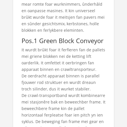
mear romte foar wurknimmers, ûnderhâld
en oanpasse masines. It kin universeel
brûkt wurde foar it meitsjen fan pavers mei
en sûnder gesichtsmix, kerbstones, holle
blokken en ferlykbere eleminten.
Pos.1 Green Block Conveyor
It wurdt brûkt foar it ferfieren fan de pallets
mei griene blokken nei de ketting lift
oarderlik. It omfettet it oerbringen fan
apparaat binnen en crawltransporteur.
De oerdracht apparaat binnen is parallel
fjouwer rod struktuer en wurdt dreaun
troch silinder, dus it wurket stabiler.
De crawl-transportband wurdt kombinearre
mei stasjonêre bak en beweechber frame. It
beweechbere frame kin de pallet
horizontaal ferpleatse foar ien pitch yn ien
syklus. De beweging fan frame mei gear en