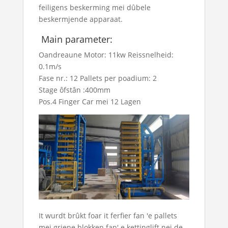
feiligens beskerming mei dûbele
beskermjende apparaat.
Main parameter:
Oandreaune Motor: 11kw Reissnelheid:
0.1m/s
Fase nr.: 12 Pallets per poadium: 2
Stage ôfstân :400mm
Pos.4 Finger Car mei 12 Lagen
It wurdt brûkt foar it ferfier fan 'e pallets
mei griene blokken fan' e kettinglift nei de