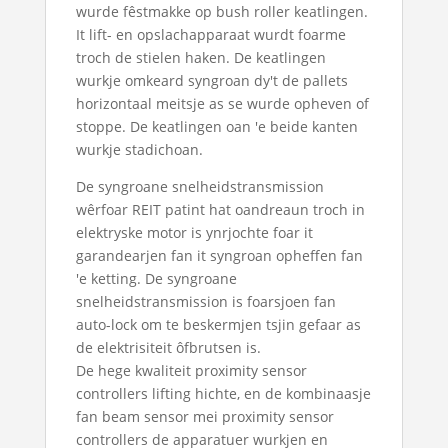
wurde fêstmakke op bush roller keatlingen.
It lift- en opslachapparaat wurdt foarme
troch de stielen haken. De keatlingen
wurkje omkeard syngroan dy't de pallets
horizontaal meitsje as se wurde opheven of
stoppe. De keatlingen oan 'e beide kanten
wurkje stadichoan.
De syngroane snelheidstransmission
wêrfoar REIT patint hat oandreaun troch in
elektryske motor is ynrjochte foar it
garandearjen fan it syngroan opheffen fan
'e ketting. De syngroane
snelheidstransmission is foarsjoen fan
auto-lock om te beskermjen tsjin gefaar as
de elektrisiteit ôfbrutsen is.
De hege kwaliteit proximity sensor
controllers lifting hichte, en de kombinaasje
fan beam sensor mei proximity sensor
controllers de apparatuer wurkjen en