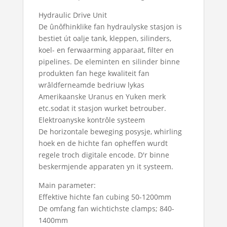
Hydraulic Drive Unit
De ûnôfhinklike fan hydraulyske stasjon is
bestiet út oalje tank, kleppen, silinders,
koel- en ferwaarming apparaat, filter en
pipelines. De eleminten en silinder binne
produkten fan hege kwaliteit fan
wrâldferneamde bedriuw lykas
Amerikaanske Uranus en Yuken merk
etc.sodat it stasjon wurket betrouber.
Elektroanyske kontrôle systeem
De horizontale beweging posysje, whirling
hoek en de hichte fan opheffen wurdt
regele troch digitale encode. D'r binne
beskermjende apparaten yn it systeem.
Main parameter:
Effektive hichte fan cubing 50-1200mm
De omfang fan wichtichste clamps; 840-
1400mm