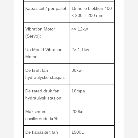
Kapasiteit / per pallet:
15 holle blokken 400
× 200 × 200 mm
Vibration Motor
4× 12kw
(Servo):
Up Mould Vibration
2× 1.1kw
Motor:
De krêft fan
80kw
hydraulyske stasjon:
De rated druk fan
16mpa
hydraulysk stasjon:
Maksimum
200kn
oscillerende krêft:
De kapasiteit fan
1500L