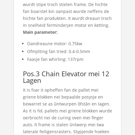
wurdt stipe troch stielen frame. De hichte
fan boarstel kin oanpast wurde neffens de
hichte fan produkten. It wurdt dreaun troch
in snelheid ferminderjen motor en ketting.
Main parameter:
Oandreaune motor: 0.75kw
Ofmjitting fan tried: 0.4-0.5mm
Faasje fan whirling: 137rpm
Pos.3 Chain Elevator mei 12
Lagen
It is foar it opheffen fan de pallet mei
griene blokken nei bepaalde posysje en
bewarret se as ûntwurpen ôfstân en lagen.
As it is fol, pallets mei griene blokken wurde
oerbrocht nei de curing oven mei finger
auto. It frame is stalen ûntwerp mei twa
laterale feiligensrasters. Stypjende hoeken