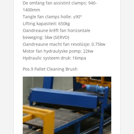
De omfang fan assistint clamps: 940-
1400mm
Tangle fan clamps holle: ±90°
Lifting kapasiteit: 650kg
Oandreaune krêft fan horizontale
beweging: 5kw (SERVO)
Oandreaune macht fan revolúsje: 0.75kw
Motor fan hydraulyske pomp: 22kw
Hydraulic systeem druk: 16mpa
Pos.9 Pallet Cleaning Brush