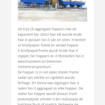
De trije (3) aggregate hoppers mei de
kapasiteit fan 20m3 foar elk wurde brûkt
foar it opslaan fan it sân en stien. It bestiet
út briefpapier frame en winkel hopper.
It briefpapierframe wurdt brûkt foar it
stypjen fan hoppers en it fêststellen fan it
weachsysteem en betonnen
riementransporteurs.
De hopper is in net-lykas stielen frame
sadat syn sterkte en rigiditeit wurde
ferhege. D'r binne twa útgongen foar it
laden fan it aggregaat yn elke hopper. De
outlet fan hopper wurdt dreaun troch
pneumatyske silinder it kin realisearje de
batching fluch of stadich, ferheegje de