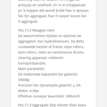
presyzje en snelheid. D'r is in trilapparaat
yn 'e hopper dat wurdt brûkt foar it opslaan
fan fyn aggregaat, foar it soepel lossen fan
it aggregaat.
Pos.17.2 Weagjen riem
De weachriemen mjitten en batches de
aggregaten mei loadcellsensors. De Belts
cunewalde bestiet út frame, stipe rollers,
kant rollers, riden en oandreaune drums,
clearing apparaat, rubberen
transportbanden.
Main parameter:
De maksimale kapasiteit fan gewicht:
3000kg
Precision fan dynamyske gewicht: ± 2%
Motor: 4.5kw
Effektive conveyor kwantiteit: 300ton/h
Pos.17.3 Aggregate Skip Hoister (foar basis