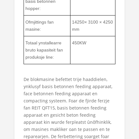
basis betonnen
hopper:
Ofmjittings fan
14250× 3100 × 4250
masine:
mm
Totaal ynstallearre
450KW
bruto kapasiteit fan
produksje line:
De blokmasine befettet trije haaddielen,
ynklusyf basis betonnen feeding apparaat,
face betonnen feeding apparaat en
compacting systeem. Foar de fjirde ferzje
fan REIT QFT15, basis betonnen feeding
apparaat en gesicht beton feeding
apparaat kin wurde ferpleatst ûnôfhinklik,
om masines makliker oan te passen en te
reparearjen. De ferbettering soarget foar