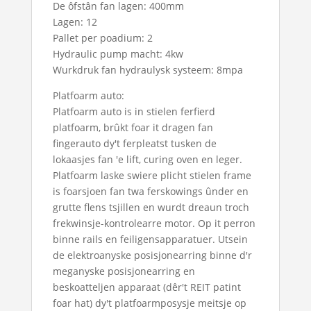
De ôfstân fan lagen: 400mm
Lagen: 12
Pallet per poadium: 2
Hydraulic pump macht: 4kw
Wurkdruk fan hydraulysk systeem: 8mpa
Platfoarm auto:
Platfoarm auto is in stielen ferfierd
platfoarm, brûkt foar it dragen fan
fingerauto dy't ferpleatst tusken de
lokaasjes fan 'e lift, curing oven en leger.
Platfoarm laske swiere plicht stielen frame
is foarsjoen fan twa ferskowings ûnder en
grutte flens tsjillen en wurdt dreaun troch
frekwinsje-kontrolearre motor. Op it perron
binne rails en feiligensapparatuer. Utsein
de elektroanyske posisjonearring binne d'r
meganyske posisjonearring en
beskoatteljen apparaat (dêr't REIT patint
foar hat) dy't platfoarmposysje meitsje op