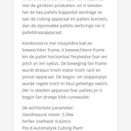
mei de genêzen produkten, en it skieden
fan de twa pallets boppedat oerdrage se
oan de cubing apparaat en pallets borstels,
dan de skjinmakke pallets oerbringe nei it
palletdraaiapparaat.
Kombinearre mei stasjonêre bak en
beweechber frame, it beweechbere frame
kin de pallet horizontaal ferpleatse foar ien
pitch yn ien syklus. De beweging fan frame
wurdt dreaun troch motor troch rack en
pinion apparaat. De begjin- en stopposysje
wurde regele troch in heul gefoelige switch.
Der is skieden apparaat foar pallets yn it
begjin fan droege blok cunewalde.
De wichtichste parameter:
Oandreaune motor: 5.5kw
Ferfier snelheid: 0.42m/s
Pos.8 Automatysk Cubing Plant