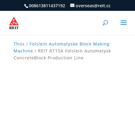
008613811437192
overseas@reit.cc
Thús
/
Folslein Automatyske Block Making
Machine
/ REIT RT15A Folslein Automatysk
ConcreteBlock Production Line