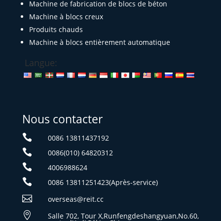
Machine de fabrication de blocs de béton
Machine à blocs creux
Produits chauds
Machine à blocs entièrement automatique
Langue:
Nous contacter

0086 13811437192

0086(010) 64820312

4006988624

0086 13811251423(Après-service)

overseas@reit.cc

Salle 702, Tour X,Runfengdeshangyuan,No.60,