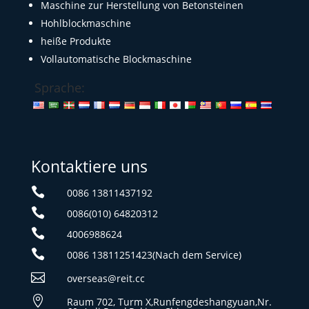
Maschine zur Herstellung von Betonsteinen
Hohlblockmaschine
heiße Produkte
Vollautomatische Blockmaschine
Sprache:
Kontaktiere uns

0086 13811437192

0086(010) 64820312

4006988624

0086 13811251423(Nach dem Service)

overseas@reit.cc

Raum 702, Turm X,Runfengdeshangyuan,Nr.