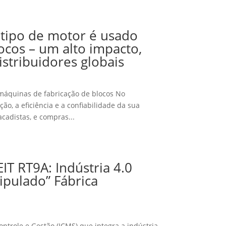
 tipo de motor é usado
cos – um alto impacto,
stribuidores globais
máquinas de fabricação de blocos No
o, a eficiência e a confiabilidade da sua
cadistas, e compras...
IT RT9A: Indústria 4.0
pulado” Fábrica
ntrole e Gestão (ICMS) que integra a indústria