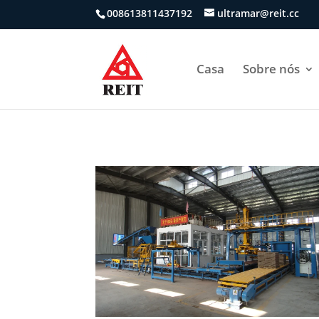
008613811437192
ultramar@reit.cc
Casa
Sobre nós