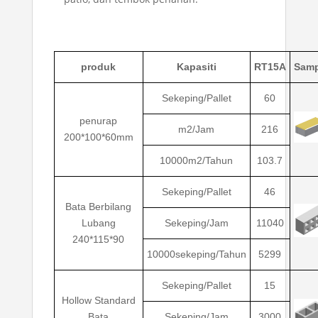
produk
Kapasiti
RT15A
Samp
Sekeping/Pallet
60
penurap
m2/Jam
216
200*100*60mm
10000m2/Tahun
103.7
Sekeping/Pallet
46
Bata Berbilang
Lubang
Sekeping/Jam
11040
240*115*90
10000sekeping/Tahun
5299
Sekeping/Pallet
15
Hollow Standard
Bata
Sekeping/Jam
3000