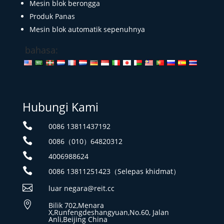
Mesin blok berongga
Produk Panas
Mesin blok automatik sepenuhnya
bahasa:
Hubungi Kami

0086 13811437192

0086（010）64820312

4006988624

0086 13811251423（Selepas khidmat）

luar negara@reit.cc

Bilik 702,Menara
X,Runfengdeshangyuan,No.60, Jalan
Anli,Beijing China