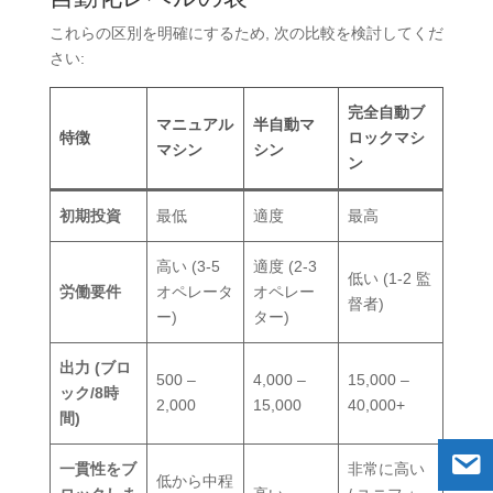
これらの区別を明確にするため, 次の比較を検討してくだ
さい:
完全自動ブ
マニュアル
半自動マ
特徴
ロックマシ
マシン
シン
ン
初期投資
最低
適度
最高
高い (3-5
適度 (2-3
低い (1-2 監
労働要件
オペレータ
オペレー
督者)
ー)
ター)
出力 (ブロ
500 –
4,000 –
15,000 –
ック/8時
2,000
15,000
40,000+
間)
一貫性をブ
非常に高い
低から中程