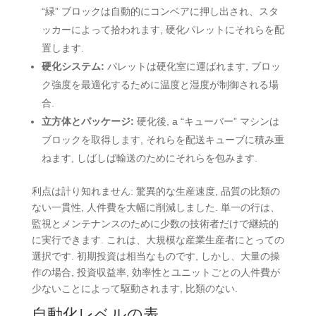
“緑” ブロックは自動的にコンベアに押し出され、スタ
ッカーによって拾われます, 硬化パレットにそれらを配
置します.
硬化システム:
パレットは硬化室に運ばれます, ブロッ
ク強度を最適化するために温度と湿度が制御される場
合.
立方体とパッケージ:
硬化後, a “キューバー” マシンは
ブロックを取得します, それらを配送キューブに積み重
ねます, しばしば輸送のためにそれらを包みます.
利点は計り知れません: 驚異的な生産速度, 品質の比類の
ない一貫性, 人件費を大幅に削減しました. 単一の行は、
監視とメンテナンスのために少数の技術者だけで継続的
に実行できます. これは、大規模な産業生産者にとっての
選択です. 初期投資は相当なものです, しかし、大量の操
作の場合, 投資収益率, 効率性とユニットごとの人件費が
少ないことによって駆動されます, 比類のない.
自動化レベルの表