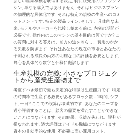
新しい産業機械を取得する決定, 特に販売用のブリックマ
シン, 単なる購入ではありません; それはビジネスプラン
の物理的な具体化です. それは特定の規模の生産へのコミ
ットメントです, 特定の製品ライン, そして、具体的な未
来. モデルやメーカーを比較し始める前に, 内省の期間が
必要です. 操作内のこのマシンの基本目的は何ですか? こ
の質問に対する答えは、前方の道を照らし、費用のかか
る失敗を防ぎます. それはあなたの現在の市場とあなたの
予測される成長の両方の明確な目の評価を必要とします,
野心を具体的な数字と仕様に翻訳します.
生産規模の定義: 小さなプロジェク
トから産業生産物まで
考慮すべき最初で最も決定的な特徴は生産能力です. 特定
の時間枠で生産する必要があるブロック数 - 1時間, シフ
ト, 一日? ここでの誤算は壊滅的です. あなたのニーズを
過小評価することは、顧客の需要を満たすことができな
いことにつながります, その結果、収益が失われ、評判が
損なわれます. 過大評価はアイドル機械につながります,
資本の非効率的な使用, 不必要に高い運用コスト.