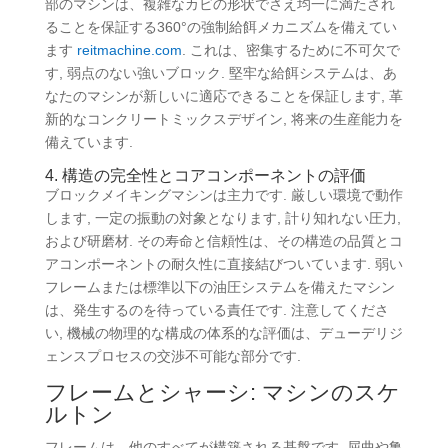
部のマシンは、複雑なカビの形状でさえ均一に満たされ
ることを保証する360°の強制給餌メカニズムを備えてい
ます
reitmachine.com
. これは、密集するために不可欠で
す, 弱点のない強いブロック. 堅牢な給餌システムは、あ
なたのマシンが新しいに適応できることを保証します, 革
新的なコンクリートミックスデザイン, 将来の生産能力を
備えています.
4. 構造の完全性とコアコンポーネントの評価
ブロックメイキングマシンは主力です. 厳しい環境で動作
します, 一定の振動の対象となります, 計り知れない圧力,
および研磨材. その寿命と信頼性は、その構造の品質とコ
アコンポーネントの耐久性に直接結びついています. 弱い
フレームまたは標準以下の油圧システムを備えたマシン
は、発生するのを待っている責任です. 注意してくださ
い, 機械の物理的な構成の体系的な評価は、デューデリジ
ェンスプロセスの交渉不可能な部分です.
フレームとシャーシ: マシンのスケ
ルトン
フレームは、他のすべてが構築される基盤です. 屈曲や亀