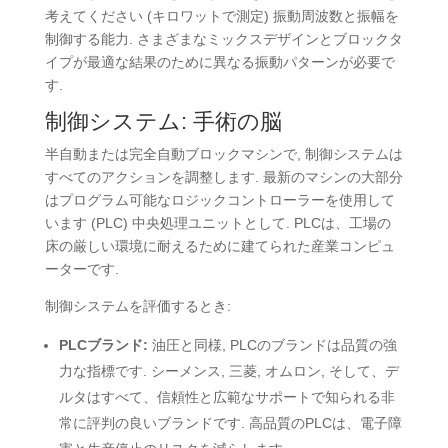
考えてください (キロワットで測定) 振動周波数と振幅を
制御する能力. さまざまなミックスデザインとブロックタ
イプが最適な結果のために異なる振動パターンが必要で
す.
制御システム: 手術の脳
半自動または完全自動ブロックマシンで, 制御システムは
すべてのアクションを調整します. 最新のマシンの大部分
はプログラム可能なロジックコントローラーを使用して
います (PLC) 中央処理ユニットとして. PLCは、工場の
床の厳しい環境に耐えるために建てられた産業コンピュ
ーターです.
制御システムを評価するとき:
PLCブランド:
油圧と同様, PLCのブランドは品質の強
力な指標です. シーメンス, 三菱, オムロン, そして、デ
ルタはすべて、信頼性と広範なサポートで知られる非
常に評判の良いブランドです. 高品質のPLCは、電子障