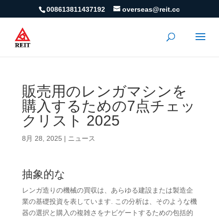
008613811437192
overseas@reit.cc
販売用のレンガマシンを
購入するための7点チェッ
クリスト 2025
8月 28, 2025
|
ニュース
抽象的な
レンガ造りの機械の買収は、あらゆる建設または製造企
業の基礎投資を表しています. この分析は、そのような機
器の選択と購入の複雑さをナビゲートするための包括的