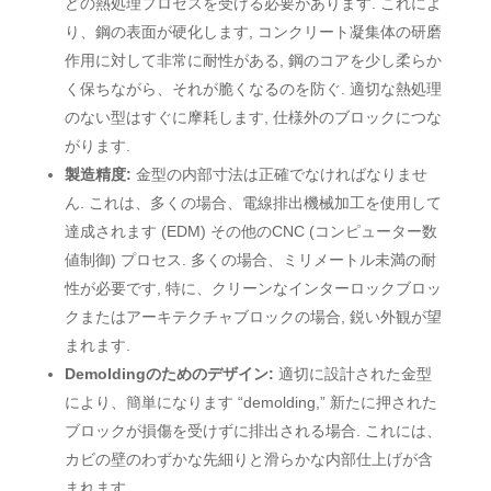
どの熱処理プロセスを受ける必要があります. これによ
り、鋼の表面が硬化します, コンクリート凝集体の研磨
作用に対して非常に耐性がある, 鋼のコアを少し柔らか
く保ちながら、それが脆くなるのを防ぐ. 適切な熱処理
のない型はすぐに摩耗します, 仕様外のブロックにつな
がります.
製造精度:
金型の内部寸法は正確でなければなりませ
ん. これは、多くの場合、電線排出機械加工を使用して
達成されます (EDM) その他のCNC (コンピューター数
値制御) プロセス. 多くの場合、ミリメートル未満の耐
性が必要です, 特に、クリーンなインターロックブロッ
クまたはアーキテクチャブロックの場合, 鋭い外観が望
まれます.
Demoldingのためのデザイン:
適切に設計された金型
により、簡単になります “demolding,” 新たに押された
ブロックが損傷を受けずに排出される場合. これには、
カビの壁のわずかな先細りと滑らかな内部仕上げが含
まれます.