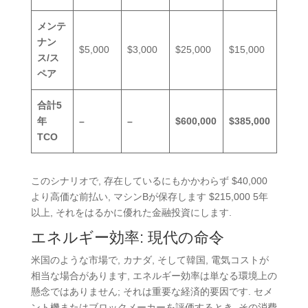
メンテ
ナン
$5,000
$3,000
$25,000
$15,000
ス/ス
ペア
合計5
年
–
–
$600,000
$385,000
TCO
このシナリオで, 存在しているにもかかわらず $40,000
より高価な前払い, マシンBが保存します $215,000 5年
以上, それをはるかに優れた金融投資にします.
エネルギー効率: 現代の命令
米国のような市場で, カナダ, そして韓国, 電気コストが
相当な場合があります, エネルギー効率は単なる環境上の
懸念ではありません; それは重要な経済的要因です. セメ
ント機またはブロックメーカーを評価するとき, その消費