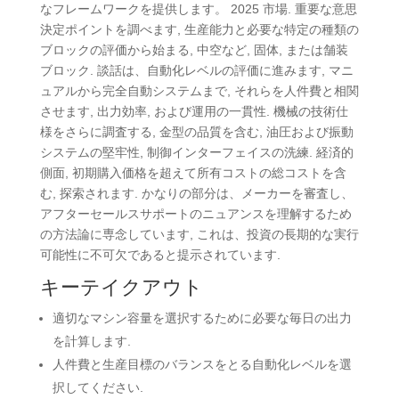
なフレームワークを提供します。 2025 市場. 重要な意思
決定ポイントを調べます, 生産能力と必要な特定の種類の
ブロックの評価から始まる, 中空など, 固体, または舗装
ブロック. 談話は、自動化レベルの評価に進みます, マニ
ュアルから完全自動システムまで, それらを人件費と相関
させます, 出力効率, および運用の一貫性. 機械の技術仕
様をさらに調査する, 金型の品質を含む, 油圧および振動
システムの堅牢性, 制御インターフェイスの洗練. 経済的
側面, 初期購入価格を超えて所有コストの総コストを含
む, 探索されます. かなりの部分は、メーカーを審査し、
アフターセールスサポートのニュアンスを理解するため
の方法論に専念しています, これは、投資の長期的な実行
可能性に不可欠であると提示されています.
キーテイクアウト
適切なマシン容量を選択するために必要な毎日の出力
を計算します.
人件費と生産目標のバランスをとる自動化レベルを選
択してください.