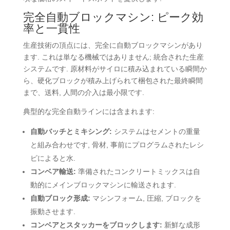
完全自動ブロックマシン: ピーク効
率と一貫性
生産技術の頂点には、完全に自動ブロックマシンがあり
ます. これは単なる機械ではありません; 統合された生産
システムです. 原材料がサイロに積み込まれている瞬間か
ら、硬化ブロックが積み上げられて梱包された最終瞬間
まで、送料, 人間の介入は最小限です.
典型的な完全自動ラインには含まれます:
自動バッチとミキシング:
システムはセメントの重量
と組み合わせです, 骨材, 事前にプログラムされたレシ
ピによると水.
コンベア輸送:
準備されたコンクリートミックスは自
動的にメインブロックマシンに輸送されます.
自動ブロック形成:
マシンフォーム, 圧縮, ブロックを
振動させます.
コンベアとスタッカーをブロックします:
新鮮な成形