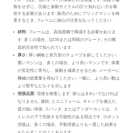
裂をせずに、圧縮と振動サイクルの計り知れない力を吸
収する必要があります. 販売のためにブリックマシンを検
査するとき, フレームに細心の注意を払ってください:
材料:
フレームは、高強度鋼で構成する必要がありま
す, 多くの場合、Q235または同様のグレード, その構
造的完全性で知られています.
厚さ:
厚い鋼板と長方形のチューブを探してください.
重いマシンは、多くの場合、より良いマシンです, 体重
が安定性に寄与し、振動を減衰させるため. メーカーに
機械の総重量を尋ねてください; 一般に、より高い数は
より堅牢なビルドを示します.
溶接品質:
溶接を検査します. 彼らはきれいでなければ
なりません, 連続, とユニフォーム. ギャップを備えた
質の低い溶接, スパッタ, またはアンダーカットは、ス
トレスの下で失敗する可能性のある弱点です. ロボット
溶接は、多くの場合、手動溶接よりも一貫した結果を
もたらすことがよくあります.