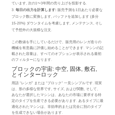
ています, 次の1〜3年間の売り上げを投影する.
毎日の出力を計算します:
販売予測を1日あたり必要な
ブロック数に変換します, バッファを追加します (多分
15-20%) ダウンタイムを考慮します, メンテナンス, そし
て予想外の大規模な注文.
この数値を手にしているだけで、販売用のレンガ造りの
機械を有意義に評価し始めることができます. マシンの記
載された容量は、すべてのオプションが表示される最初
のフィルターになります.
ブロックの宇宙: 中空, 固体, 敷石,
とインターロック
用語 “レンガ” または “ブロック” 一見シンプルです. 現実
は、形の多様な世界です, サイズ, および関数, そして、
あなたが選択したマシンは、あなたの市場に要求する特
定のタイプを生産できる必要があります. あるタイプに最
適化されたマシンは、非効率的または完全に別のタイプ
を生成できない場合があります.