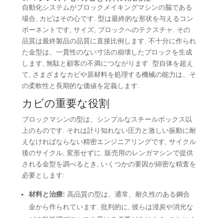
自動化システムがブロックメイキングマシンの脳である
場合, カビはその心です. 型は最終的な形状を与えるコン
ポーネントです, サイズ, ブロックへのテクスチャ. その
品質は最終製品の品質に直接比例します. 不十分に作られ
た金型は、一貫性のない寸法の崩壊したブロックを生成
します, 無駄と顧客の不満につながります. 型自体を超え
て, さまざまなカビや原材料を処理する機械の能力は、そ
の柔軟性と長期的な価値を定義します.
カビの重要な役割
ブロックマシンの型は、シンプルなスチールボックス以
上のものです. それは計り知れない圧力と激しい振動に耐
えなければならない精密エンジニアリングです, サイクル
後のサイクル, 変形せずに. 販売用のレンガマシンで提供
される金型を調べるとき, いくつかの要因が綿密な精査を
必要とします:
材料と治療:
高品質の型は、通常、耐久性のある鋼合
金から作られています. 批判的に, 彼らは浸炭や消光な