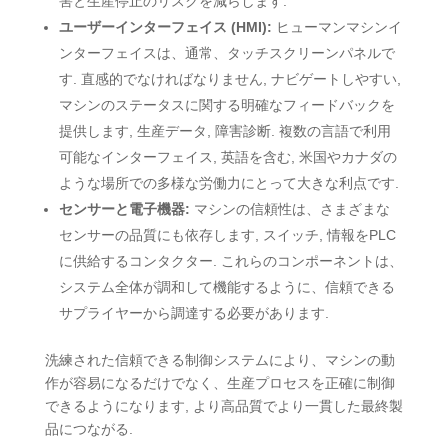
害と生産停止のリスクを減らします.
ユーザーインターフェイス (HMI):
ヒューマンマシンイ
ンターフェイスは、通常、タッチスクリーンパネルで
す. 直感的でなければなりません, ナビゲートしやすい,
マシンのステータスに関する明確なフィードバックを
提供します, 生産データ, 障害診断. 複数の言語で利用
可能なインターフェイス, 英語を含む, 米国やカナダの
ような場所での多様な労働力にとって大きな利点です.
センサーと電子機器:
マシンの信頼性は、さまざまな
センサーの品質にも依存します, スイッチ, 情報をPLC
に供給するコンタクター. これらのコンポーネントは、
システム全体が調和して機能するように、信頼できる
サプライヤーから調達する必要があります.
洗練された信頼できる制御システムにより、マシンの動
作が容易になるだけでなく、生産プロセスを正確に制御
できるようになります, より高品質でより一貫した最終製
品につながる.