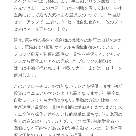
スペクトルの上に移動します, 半自動ブロック製造マシン
を見つけます. このカテゴリは中間地を表しており、中小
企業にとって最も人気のある選択肢の1つです。. 半自動
セットアップで, 主要なプロセスは自動化され、他のプロ
セスはマニュアルのままです.
通常, 原材料の混合と混合物の機械への給餌は自動化され
ます. 圧縮および振動サイクルも機械制御されています,
ブロック密度と強度の高度な一貫性を確保する. でも, マ
シンから硬化エリアへの完成したブロックの輸送は、し
ばしば手動で行われます, 特殊なカートまたはトロリーを
使用します.
このアプローチは、魅力的なバランスを提供します. 初期
投資はマニュアルマシンよりも高くなりますが、完全に
自動ラインよりも大幅に少ない. 手動の方法と比較して、
生産速度と品質の一貫性を劇的に増加させます, まだシス
テム全体を操作と維持が比較的簡単に保ちながら. 米国の
多くの企業にとって, カナダ, そして韓国, 熟練労働者が
高価になる可能性がある場所, 半自動マシンは、効率と手
頃な価格のスイートスポットを提供します.