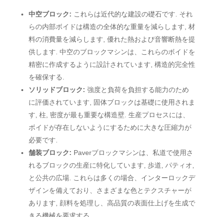
中空ブロック:
これらは近代的な建設の礎石です. それ
らの内部ボイドは構造の全体的な重量を減らします, 材
料の消費量を減らします, 優れた熱および音響断熱を提
供します. 中空のブロックマシンは、これらのボイドを
精密に作成するように設計されています, 構造的完全性
を確保する.
ソリッドブロック:
強度と負荷を負担する能力のため
に評価されています, 固体ブロックは基礎に使用されま
す, 柱, 密度が最も重要な構造壁. 生産プロセスには、
ボイドが存在しないようにするために大きな圧縮力が
必要です.
舗装ブロック:
Paverブロックマシンは、私道で使用さ
れるブロックの生産に特化しています, 歩道, パティオ,
と公共の広場. これらは多くの場合、インターロックデ
ザインを備えており、さまざまな色とテクスチャーが
あります, 顔料を処理し、高品質の表面仕上げを生成で
きる機械を要求する.