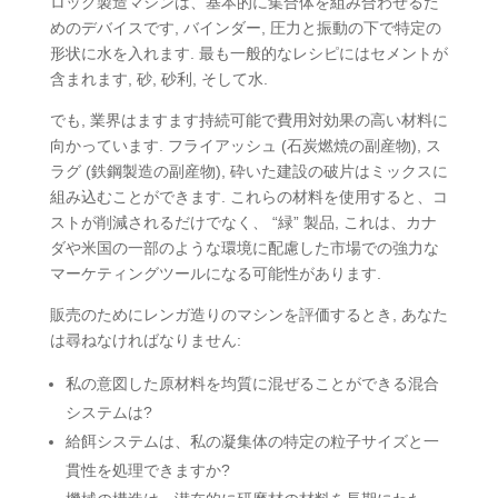
ロック製造マシンは、基本的に集合体を組み合わせるた
めのデバイスです, バインダー, 圧力と振動の下で特定の
形状に水を入れます. 最も一般的なレシピにはセメントが
含まれます, 砂, 砂利, そして水.
でも, 業界はますます持続可能で費用対効果の高い材料に
向かっています. フライアッシュ (石炭燃焼の副産物), ス
ラグ (鉄鋼製造の副産物), 砕いた建設の破片はミックスに
組み込むことができます. これらの材料を使用すると、コ
ストが削減されるだけでなく、 “緑” 製品, これは、カナ
ダや米国の一部のような環境に配慮した市場での強力な
マーケティングツールになる可能性があります.
販売のためにレンガ造りのマシンを評価するとき, あなた
は尋ねなければなりません:
私の意図した原材料を均質に混ぜることができる混合
システムは?
給餌システムは、私の凝集体の特定の粒子サイズと一
貫性を処理できますか?