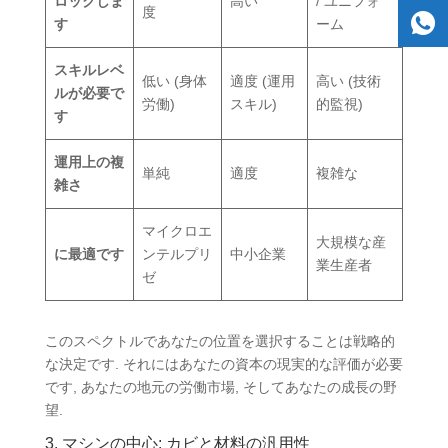
ロックしま
高い
/ ユニフォ
度
す
ーム
スキルレベ
低い (身体
適度 (運用
高い (技術
ルが必要で
労働)
スキル)
的監視)
す
運用上の複
単純
適度
複雑な
雑さ
マイクロエ
大規模な産
に最適です
ンテルプリ
中小企業
業生産者
ゼ
このスペクトルであなたの位置を選択することは戦略的
な決定です. それにはあなたの資本の現実的な評価が必要
です, あなたの地元の労働市場, そしてあなたの成長の野
望.
3. マシンの中心: カビと材料の汎用性