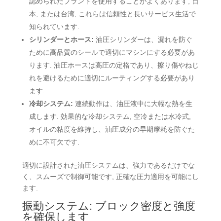
認められたブランドを使用することがよくあります, 日
本, または台湾, これらは信頼性と長いサービス生活で
知られています.
シリンダーとホース:
油圧シリンダーは、漏れを防ぐ
ために高品質のシールで適切にマシンにする必要があ
ります. 油圧ホースは高圧の定格であり、擦り傷やねじ
れを避けるために適切にルーティングする必要があり
ます.
冷却システム:
連続動作は、油圧液中に大幅な熱を生
成します. 効果的な冷却システム, 空冷または水冷式,
オイルの粘度を維持し、油圧成分の早期摩耗を防ぐた
めに不可欠です.
適切に設計された油圧システムは、強力であるだけでな
く、スムーズで制御可能です, 正確な圧力適用を可能にし
ます.
振動システム: ブロック密度と強度
を確保します