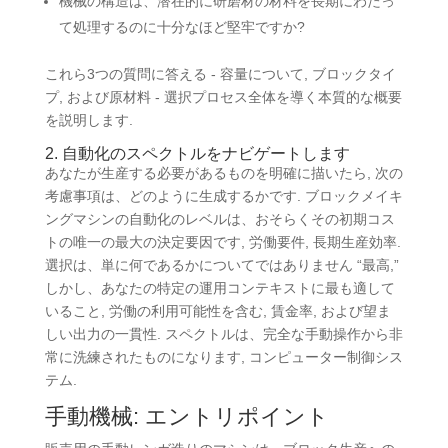
機械の構造は、潜在的に研磨材の材料を長期にわたっ
て処理するのに十分なほど堅牢ですか?
これら3つの質問に答える - 容量について, ブロックタイ
プ, および原材料 - 選択プロセス全体を導く本質的な概要
を説明します.
2. 自動化のスペクトルをナビゲートします
あなたが生産する必要があるものを明確に描いたら, 次の
考慮事項は、どのように生成するかです. ブロックメイキ
ングマシンの自動化のレベルは、おそらくその初期コス
トの唯一の最大の決定要因です, 労働要件, 長期生産効率.
選択は、単に何であるかについてではありません “最高,”
しかし、あなたの特定の運用コンテキストに最も適して
いること, 労働の利用可能性を含む, 賃金率, および望ま
しい出力の一貫性. スペクトルは、完全な手動操作から非
常に洗練されたものになります, コンピューター制御シス
テム.
手動機械: エントリポイント