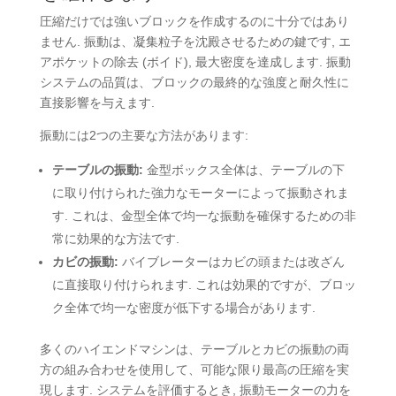
圧縮だけでは強いブロックを作成するのに十分ではあり
ません. 振動は、凝集粒子を沈殿させるための鍵です, エ
アポケットの除去 (ボイド), 最大密度を達成します. 振動
システムの品質は、ブロックの最終的な強度と耐久性に
直接影響を与えます.
振動には2つの主要な方法があります:
テーブルの振動:
金型ボックス全体は、テーブルの下
に取り付けられた強力なモーターによって振動されま
す. これは、金型全体で均一な振動を確保するための非
常に効果的な方法です.
カビの振動:
バイブレーターはカビの頭または改ざん
に直接取り付けられます. これは効果的ですが、ブロッ
ク全体で均一な密度が低下する場合があります.
多くのハイエンドマシンは、テーブルとカビの振動の両
方の組み合わせを使用して、可能な限り最高の圧縮を実
現します. システムを評価するとき, 振動モーターの力を