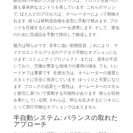
販売用の手動レンガ造りのマシンは、ブロック生産への
最も基本的なエントリを表しています. これらのマシン
で, ほとんどのプロセスは、オペレーターによって制御さ
れます. 彼らは材料混合物を金型に手動で積みます, ブロ
ックを圧縮するためにレバーを誘導します, そして、硬化
のために完成品を手動で排出して輸送します.
魅力は明らかです: 非常に低い初期投資. これにより、マ
イクロエンテルプリゼのアクセス可能なオプションにな
ります, コミュニティプロジェクト, または、資本が不足
しており、労働が豊富な地域での運用の場合. でも, トレ
ードオフは重要です. 生産出力は、オペレーターの速度と
スタミナに完全に依存しています, ゆっくりと可変になり
ます. ブロックの品質と一貫性は、オペレーターのスキル
と疲労に基づいて変動する可能性があります. 彼らが目的
を果たしている間, それらは、野心を拡大するビジネスに
とって実行可能なオプションではありません.
半自動システム: バランスの取れた
アプローチ