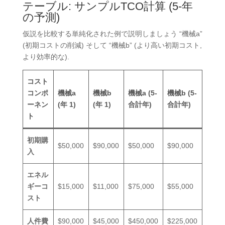
テーブル: サンプルTCO計算 (5-年
の予測)
仮説を比較する単純化された例で説明しましょう “機械a”
(初期コストの削減) そして “機械b” (より高い初期コスト,
より効率的な).
コスト
コンポ
機械a
機械b
機械a (5-
機械b (5-
ーネン
(年 1)
(年 1)
合計年)
合計年)
ト
初期購
$50,000
$90,000
$50,000
$90,000
入
エネル
ギーコ
$15,000
$11,000
$75,000
$55,000
スト
人件費
$90,000
$45,000
$450,000
$225,000