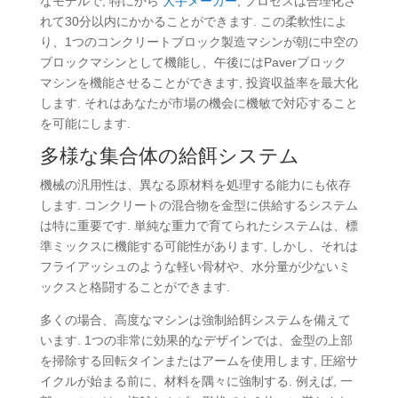
なモデルで, 特にから
大手メーカー
, プロセスは合理化さ
れて30分以内にかかることができます. この柔軟性によ
り、1つのコンクリートブロック製造マシンが朝に中空の
ブロックマシンとして機能し、午後にはPaverブロック
マシンを機能させることができます, 投資収益率を最大化
します. それはあなたが市場の機会に機敏で対応すること
を可能にします.
多様な集合体の給餌システム
機械の汎用性は、異なる原材料を処理する能力にも依存
します. コンクリートの混合物を金型に供給するシステム
は特に重要です. 単純な重力で育てられたシステムは、標
準ミックスに機能する可能性があります, しかし、それは
フライアッシュのような軽い骨材や、水分量が少ないミ
ックスと格闘することができます.
多くの場合、高度なマシンは強制給餌システムを備えて
います. 1つの非常に効果的なデザインでは、金型の上部
を掃除する回転タインまたはアームを使用します, 圧縮サ
イクルが始まる前に、材料を隅々に強制する. 例えば, 一