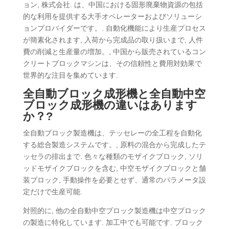
ョン, 株式会社. は、中国における固形廃棄物資源の包括
的な利用を提供する大手オペレーターおよびソリューシ
ョンプロバイダーです。. 自動化機能により生産プロセス
が簡素化されます, 入荷から完成品の取り扱いまで, 人件
費の削減と生産量の増加。, 中国から販売されているコン
クリートブロックマシンは、その信頼性と費用対効果で
世界的な注目を集めています.
全自動ブロック成形機と全自動中空
ブロック成形機の違いはあります
か？?
全自動ブロック製造機は、テッセレーの全工程を自動化
する総合製造システムです。, 原料の混合から完成したテ
ッセラの排出まで. 色々な種類のモザイクブロック, ソリ
ッドモザイクブロックを含む, 中空モザイクブロックと舗
装ブロック, 手動操作を必要とせず、通常のパラメータ設
定だけで生産可能.
対照的に, 他の全自動中空ブロック製造機は中空ブロック
の製造に特化しています. 加工中でも可能です. ブロック