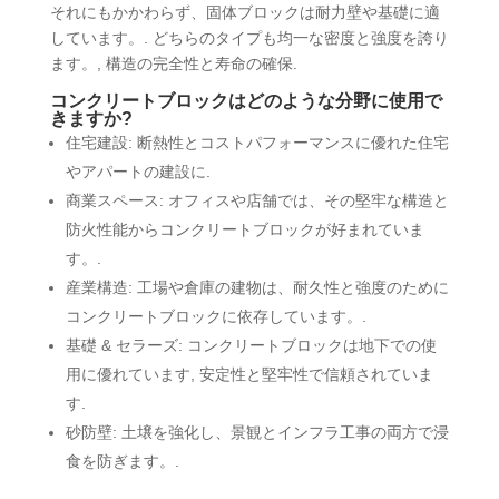
それにもかかわらず、固体ブロックは耐力壁や基礎に適
しています。. どちらのタイプも均一な密度と強度を誇り
ます。, 構造の完全性と寿命の確保.
コンクリートブロックはどのような分野に使用で
きますか?
住宅建設: 断熱性とコストパフォーマンスに優れた住宅
やアパートの建設に.
商業スペース: オフィスや店舗では、その堅牢な構造と
防火性能からコンクリートブロックが好まれていま
す。.
産業構造: 工場や倉庫の建物は、耐久性と強度のために
コンクリートブロックに依存しています。.
基礎 & セラーズ: コンクリートブロックは地下での使
用に優れています, 安定性と堅牢性で信頼されていま
す.
砂防壁: 土壌を強化し、景観とインフラ工事の両方で浸
食を防ぎます。.