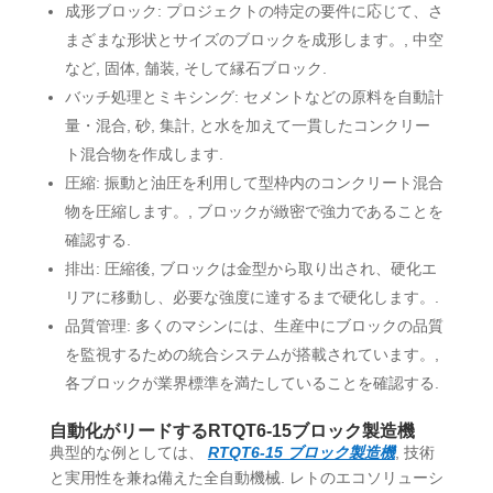
成形ブロック: プロジェクトの特定の要件に応じて、さ
まざまな形状とサイズのブロックを成形します。, 中空
など, 固体, 舗装, そして縁石ブロック.
バッチ処理とミキシング: セメントなどの原料を自動計
量・混合, 砂, 集計, と水を加えて一貫したコンクリー
ト混合物を作成します.
圧縮: 振動と油圧を利用して型枠内のコンクリート混合
物を圧縮します。, ブロックが緻密で強力であることを
確認する.
排出: 圧縮後, ブロックは金型から取り出され、硬化エ
リアに移動し、必要な強度に達するまで硬化します。.
品質管理: 多くのマシンには、生産中にブロックの品質
を監視するための統合システムが搭載されています。,
各ブロックが業界標準を満たしていることを確認する.
自動化がリードするRTQT6-15ブロック製造機
典型的な例としては、
RTQT6-15 ブロック製造機
, 技術
と実用性を兼ね備えた全自動機械. レトのエコソリューシ