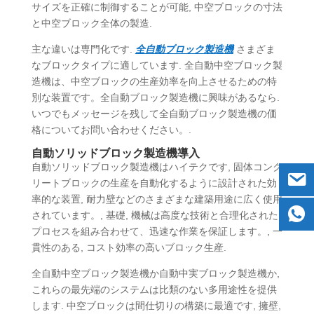
サイズを正確に制御することが可能, 中空ブロックの寸法
と中空ブロック全体の製造.
主な違いは専門化です.
全自動ブロック製造機
さまざま
なブロックタイプに適しています. 全自動中空ブロック製
造機は、中空ブロックの生産効率を向上させるための特
別な装置です。全自動ブロック製造機に興味があるなら.
いつでもメッセージを残して全自動ブロック製造機の価
格についてお問い合わせください。.
自動ソリッドブロック製造機導入
自動ソリッドブロック製造機はハイテクです, 固体コンク
リートブロックの生産を自動化するように設計された効
率的な装置, 耐力壁などのさまざまな建築用途に広く使用
されています。, 基礎, 機械は高度な技術と合理化された
プロセスを組み合わせて、迅速な作業を保証します。, 一
貫性のある, コスト効率の高いブロック生産.
全自動中空ブロック製造機か自動中実ブロック製造機か,
これらの最先端のシステムは比類のない多用途性を提供
します. 中空ブロックは間仕切りの構築に最適です, 擁壁,