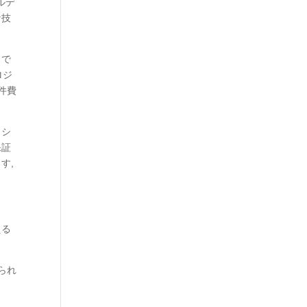
ルデ
な技
とで
ロジ
件費
ッシ
保証
す,
える
られ