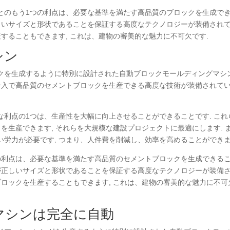
とのもう1つの利点は、必要な基準を満たす高品質のブロックを生成で
正しいサイズと形状であることを保証する高度なテクノロジーが装備され
産することもできます, これは、建物の審美的な魅力に不可欠です.
シン
クを生成するように特別に設計された自動ブロックモールディングマシ
の介入で高品質のセメントブロックを生産できる高度な技術が装備されて
利点の1つは、生産性を大幅に向上させることができることです. これ
を生産できます, それらを大規模な建設プロジェクトに最適にします. 
労力が必要です, つまり、人件費を削減し、効率を高めることができま
の利点は、必要な基準を満たす高品質のセメントブロックを生成できる
クが正しいサイズと形状であることを保証する高度なテクノロジーが装備
ブロックを生産することもできます, これは、建物の審美的な魅力に不可
マシンは完全に自動