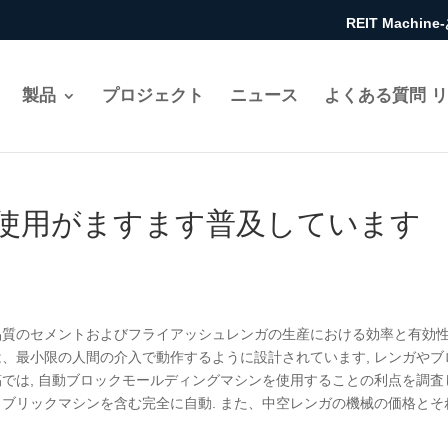
REIT Mach
製品
プロジェクト
ニュース
よくある質問 
使用がますます普及しています
高品質のセメントおよびフライアッシュレンガの生産における効率と有効
は、最小限の人間の介入で動作するように設計されています, レンガやブ
稿では, 自動ブロックモールディングマシンを使用することの利点を調査
ュブリックマシンを含む完全に自動. また、中空レンガの機械の価格とそ