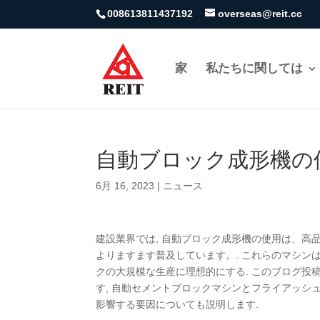
008613811437192
overseas@reit.cc
家
私たちに関しては
自動ブロック成形機の
6月 16, 2023
|
ニュース
建設業界では, 自動ブロック成形機の使用は、
よりますます普及しています。. これらのマシン
クの大規模な生産に理想的にする. このブログ投
す, 自動セメントブロックマシンとフライアッシ
影響する要因についても説明します.