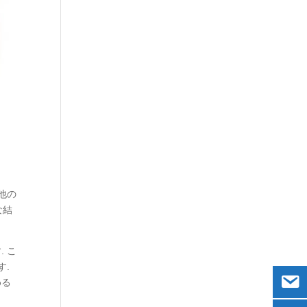
他の
な結
 こ
す.
める