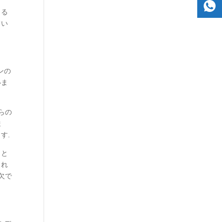
きる
てい
ンの
いま
らの
ま
す.
こと
され
欠で