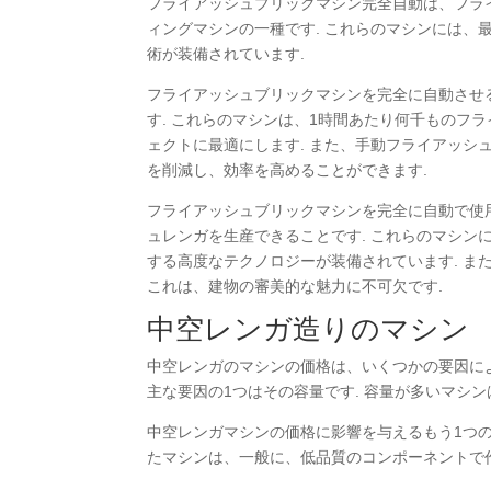
フライアッシュブリックマシン完全自動は、フラ
ィングマシンの一種です. これらのマシンには
術が装備されています.
フライアッシュブリックマシンを完全に自動させ
す. これらのマシンは、1時間あたり何千ものフ
ェクトに最適にします. また、手動フライアッシ
を削減し、効率を高めることができます.
フライアッシュブリックマシンを完全に自動で使
ュレンガを生産できることです. これらのマシ
する高度なテクノロジーが装備されています. ま
これは、建物の審美的な魅力に不可欠です.
中空レンガ造りのマシン
中空レンガのマシンの価格は、いくつかの要因に
主な要因の1つはその容量です. 容量が多いマシ
中空レンガマシンの価格に影響を与えるもう1つの
たマシンは、一般に、低品質のコンポーネントで