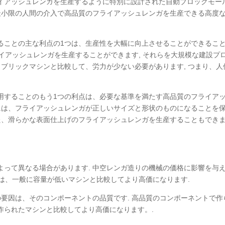
イアッシュレンガを生産するように特別に設計された自動ブロックモー
、最小限の人間の介入で高品質のフライアッシュレンガを生産できる高度
ることの主な利点の1つは、生産性を大幅に向上させることができるこ
ライアッシュレンガを生産することができます, それらを大規模な建設プ
ュブリックマシンと比較して、労力が少ない必要があります, つまり、人
用することのもう1つの利点は、必要な基準を満たす高品質のフライア
ンには、フライアッシュレンガが正しいサイズと形状のものになることを
た、滑らかな表面仕上げのフライアッシュレンガを生産することもできま
よって異なる場合があります. 中空レンガ造りの機械の価格に影響を与
ンは、一般に容量が低いマシンと比較してより高価になります.
要因は、そのコンポーネントの品質です. 高品質のコンポーネントで作
作られたマシンと比較してより高価になります。.