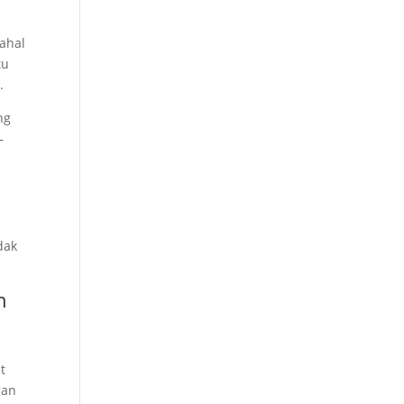
ahal
itu
.
ng
—
dak
n
t
gan