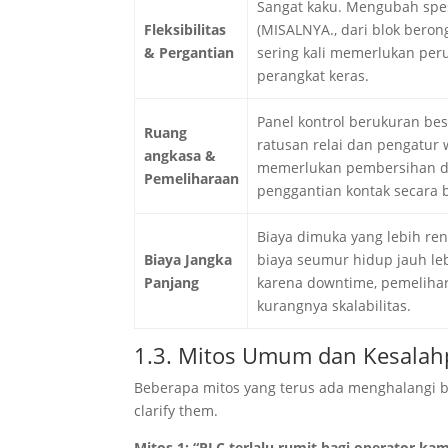
Sangat kaku. Mengubah spes
Fleksibilitas
(MISALNYA., dari blok beron
& Pergantian
sering kali memerlukan pe
perangkat keras.
Panel kontrol berukuran be
Ruang
ratusan relai dan pengatur 
angkasa &
memerlukan pembersihan 
Pemeliharaan
penggantian kontak secara b
Biaya dimuka yang lebih re
Biaya Jangka
biaya seumur hidup jauh leb
Panjang
karena downtime, pemeliha
kurangnya skalabilitas.
1.3. Mitos Umum dan Kesalahp
Beberapa mitos yang terus ada menghalangi b
clarify them
.
Mitos 1: “PLC terlalu rumit bagi operator ka