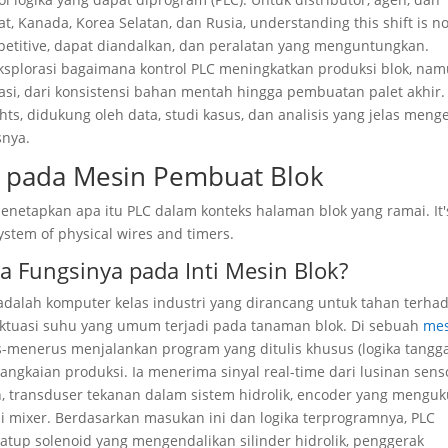
at, Kanada, Korea Selatan, dan Rusia,
understanding this shift is n
petitive
, dapat diandalkan, dan peralatan yang menguntungkan.
splorasi bagaimana kontrol PLC meningkatkan produksi blok, na
i, dari konsistensi bahan mentah hingga pembuatan palet akhir.
hts
, didukung oleh data, studi kasus, dan analisis yang jelas meng
snya.
C pada Mesin Pembuat Blok
netapkan apa itu PLC dalam konteks halaman blok yang ramai.
It
system of physical wires and timers
.
a Fungsinya pada Inti Mesin Blok?
 adalah komputer kelas industri yang dirancang untuk tahan terha
uktuasi suhu yang umum terjadi pada tanaman blok. Di sebuah
me
us-menerus menjalankan program yang ditulis khusus (logika tangg
angkaian produksi. Ia menerima sinyal real-time dari lusinan sens
n, transduser tekanan dalam sistem hidrolik, encoder yang menguk
i mixer. Berdasarkan masukan ini dan logika terprogramnya, PLC
tup solenoid yang mengendalikan silinder hidrolik, penggerak