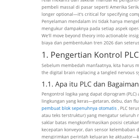
pembeli massal di pasar seperti Amerika Serik
longer optional—it's critical for specifying com
Penyelaman mendalam ini tidak hanya mengek
mengukur dampaknya pada setiap aspek operas
We'll move beyond theory into actionable insig
biaya dan pembentukan tren 2026 dan seteru
1. Pengertian Kontrol PL
Sebelum membedah manfaatnya, kita harus me
the digital brain replacing a tangled nervous 
1.1. Apa itu PLC dan Bagaiman
Pengontrol logika yang dapat diprogram (PLC)
lingkungan yang keras—getaran, debu, dan fl
pembuat blok sepenuhnya otomatis
, PLC ter
atau teks terstruktur) yang mengatur seluruh r
saklar batas mengkonfirmasikan posisi cetaka
kecepatan konveyor, dan sensor kelembaban d
mengirimkan perintah keluaran ke aktuator—ka