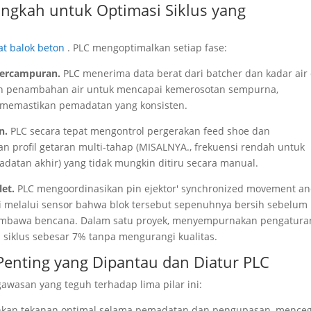
ngkah untuk Optimasi Siklus yang
t balok beton
. PLC mengoptimalkan setiap fase:
Percampuran.
PLC menerima data berat dari batcher dan kadar air 
kan penambahan air untuk mencapai kemerosotan sempurna,
 memastikan pemadatan yang konsisten.
an.
PLC secara tepat mengontrol pergerakan feed shoe dan
an profil getaran multi-tahap (MISALNYA., frekuensi rendah untuk
adatan akhir) yang tidak mungkin ditiru secara manual.
let.
PLC mengoordinasikan pin ejektor'
synchronized movement a
asi melalui sensor bahwa blok tersebut sepenuhnya bersih sebelum
embawa bencana. Dalam satu proyek, menyempurnakan pengatura
 siklus sebesar 7% tanpa mengurangi kualitas.
 Penting yang Dipantau dan Diatur PLC
awasan yang teguh terhadap lima pilar ini:
an tekanan optimal selama pemadatan dan pengupasan, mence