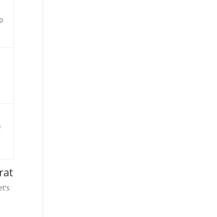
p
n
rat
et's