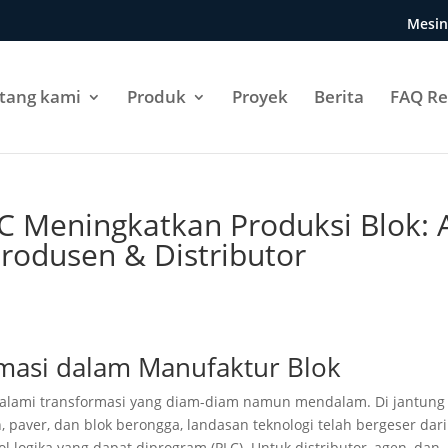
Mesin
tang kami
Produk
Proyek
Berita
FAQ Re
C Meningkatkan Produksi Blok: 
rodusen & Distributor
omasi dalam Manufaktur Blok
ngalami transformasi yang diam-diam namun mendalam. Di jantung
paver, dan blok berongga, landasan teknologi telah bergeser dari
l logika yang dapat diprogram (PLC). Untuk distributor, agen, dan