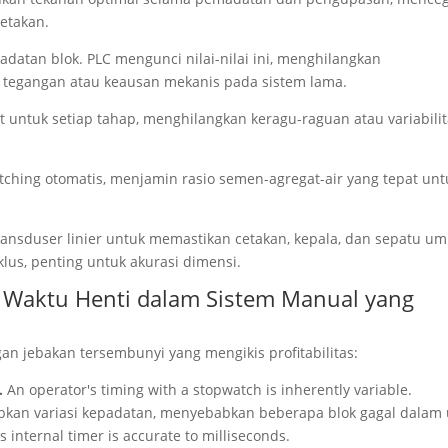
etakan.
adatan blok. PLC mengunci nilai-nilai ini, menghilangkan
 tegangan atau keausan mekanis pada sistem lama.
 untuk setiap tahap, menghilangkan keragu-raguan atau variabili
tching otomatis, menjamin rasio semen-agregat-air yang tepat unt
nsduser linier untuk memastikan cetakan, kepala, dan sepatu u
lus, penting untuk akurasi dimensi.
n Waktu Henti dalam Sistem Manual yang
an jebakan tersembunyi yang mengikis profitabilitas:
.
An operator's timing with a stopwatch is inherently variable
.
abkan variasi kepadatan, menyebabkan beberapa blok gagal dalam 
s internal timer is accurate to milliseconds
.