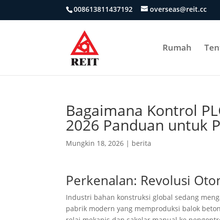
008613811437192
overseas@reit.cc
Rumah
Ten
Bagaimana Kontrol PL
2026 Panduan untuk P
Mungkin 18, 2026
|
berita
Perkenalan: Revolusi Ot
Industri bahan konstruksi global sedang me
pabrik modern yang memproduksi balok beton, 
relai mekanis dan sakelar manual ke pengontro