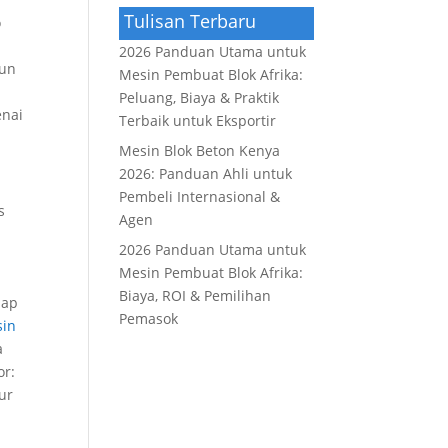
Tulisan Terbaru
o
2026 Panduan Utama untuk
mun
Mesin Pembuat Blok Afrika:
Peluang, Biaya & Praktik
enai
Terbaik untuk Eksportir
Mesin Blok Beton Kenya
2026: Panduan Ahli untuk
Pembeli Internasional &
's
Agen
2026 Panduan Utama untuk
Mesin Pembuat Blok Afrika:
Biaya, ROI & Pemilihan
dap
Pemasok
sin
a
or:
ur