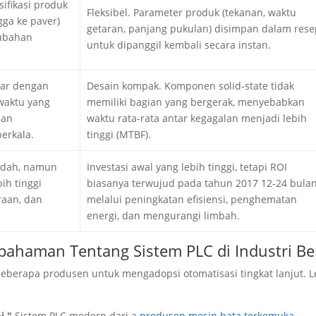
ifikasi produk
Fleksibel. Parameter produk (tekanan, waktu
gga ke paver)
getaran, panjang pukulan) disimpan dalam rese
rubahan
untuk dipanggil kembali secara instan.
sar dengan
Desain kompak. Komponen solid-state tidak
waktu yang
memiliki bagian yang bergerak, menyebabkan
dan
waktu rata-rata antar kegagalan menjadi lebih
erkala.
tinggi (MTBF).
ndah, namun
Investasi awal yang lebih tinggi, tetapi ROI
ih tinggi
biasanya terwujud pada tahun 2017 12-24 bula
raan, dan
melalui peningkatan efisiensi, penghematan
energi, dan mengurangi limbah.
ahaman Tentang Sistem PLC di Industri Be
eberapa produsen untuk mengadopsi otomatisasi tingkat lanjut.
L
mi."
Sistem PLC modern dari a
produsen mesin bata terkemuka