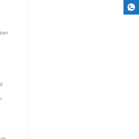
dari
nd
n
gah