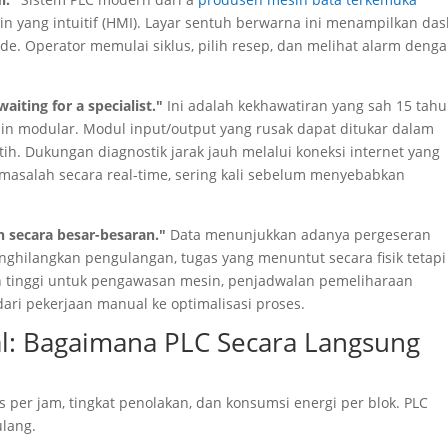
yang intuitif (HMI). Layar sentuh berwarna ini menampilkan das
de. Operator memulai siklus, pilih resep, dan melihat alarm deng
iting for a specialist.
"
Ini adalah kekhawatiran yang sah 15 tah
esain modular. Modul input/output yang rusak dapat ditukar dalam
atih. Dukungan diagnostik jarak jauh melalui koneksi internet yang
asalah secara real-time, sering kali sebelum menyebabkan
n secara besar-besaran."
Data menunjukkan adanya pergeseran
nghilangkan pengulangan, tugas yang menuntut secara fisik tetapi
h tinggi untuk pengawasan mesin, penjadwalan pemeliharaan
 dari pekerjaan manual ke optimalisasi proses.
al: Bagaimana PLC Secara Langsung
s per jam, tingkat penolakan, dan konsumsi energi per blok. PLC
ulang.