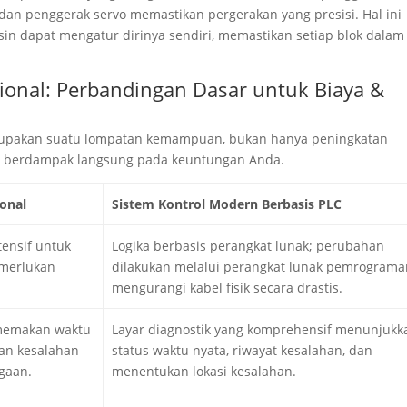
 dan penggerak servo memastikan pergerakan yang presisi. Hal ini
in dapat mengatur dirinya sendiri, memastikan setiap blok dalam
isional: Perbandingan Dasar untuk Biaya &
 merupakan suatu lompatan kemampuan, bukan hanya peningkatan
n berdampak langsung pada keuntungan Anda.
ional
Sistem Kontrol Modern Berbasis PLC
ensif untuk
Logika berbasis perangkat lunak; perubahan
emerlukan
dilakukan melalui perangkat lunak pemrograma
mengurangi kabel fisik secara drastis.
memakan waktu
Layar diagnostik yang komprehensif menunjukk
an kesalahan
status waktu nyata, riwayat kesalahan, dan
gaan.
menentukan lokasi kesalahan.