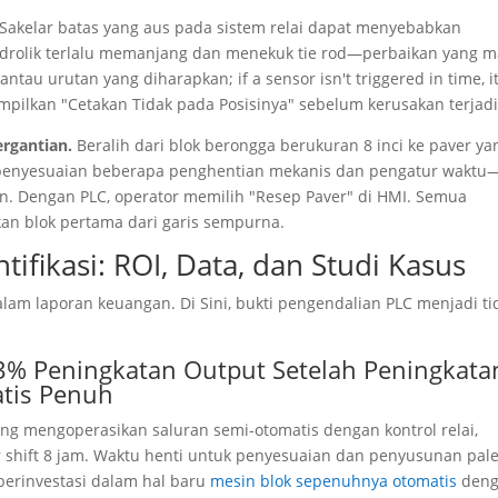
Sakelar batas yang aus pada sistem relai dapat menyebabkan
idrolik terlalu memanjang dan menekuk tie rod—perbaikan yang m
mantau urutan yang diharapkan;
if a sensor isn't triggered in time
, 
lkan "Cetakan Tidak pada Posisinya" sebelum kerusakan terjadi
ergantian.
Beralih dari blok berongga berukuran 8 inci ke paver ya
penyesuaian beberapa penghentian mekanis dan pengatur waktu
n. Dengan PLC, operator memilih "Resep Paver" di HMI. Semua
an blok pertama dari garis sempurna.
tifikasi: ROI, Data, dan Studi Kasus
alam laporan keuangan. Di Sini, bukti pengendalian PLC menjadi ti
% Peningkatan Output Setelah Peningkata
tis Penuh
dang mengoperasikan saluran semi-otomatis dengan kontrol relai,
er shift 8 jam. Waktu henti untuk penyesuaian dan penyusunan pale
 berinvestasi dalam hal baru
mesin blok sepenuhnya otomatis
den