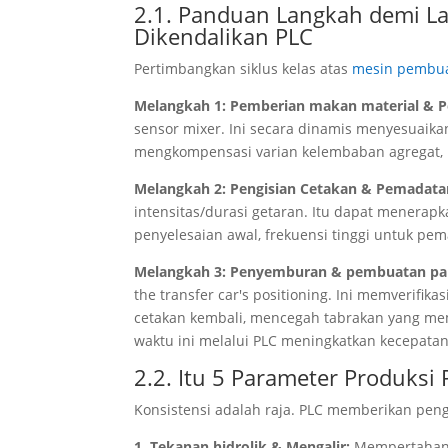
2.1. Panduan Langkah demi La
Dikendalikan PLC
Pertimbangkan siklus kelas atas
mesin pembua
Melangkah 1: Pemberian makan material & 
sensor mixer. Ini secara dinamis menyesuai
mengkompensasi varian kelembaban agregat,
Melangkah 2: Pengisian Cetakan & Pemadat
intensitas/durasi getaran. Itu dapat menerapk
penyelesaian awal, frekuensi tinggi untuk pem
Melangkah 3: Penyemburan & pembuatan pa
the transfer car's positioning
. Ini memverifik
cetakan kembali, mencegah tabrakan yang m
waktu ini melalui PLC meningkatkan kecepatan
2.2. Itu 5 Parameter Produksi
Konsistensi adalah raja. PLC memberikan peng
1. Tekanan hidrolik & Mengalir:
Mempertahank