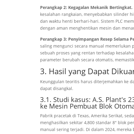
Perangkap 2: Kegagalan Mekanik Bertingkat.
kesalahan rangkaian, menyebabkan silinder h
dan waktu henti berhari-hari. Sistem PLC me
dengan aman menghentikan mesin dan menampi
Perangkap 3: Penyimpangan Resep Selama P
saling mengunci secara manual memerlukan 
sebuah proses yang rentan terhadap kesalaha
parameter berubah secara otomatis, memastik
3. Hasil yang Dapat Dikuan
Keunggulan teoritis harus diterjemahkan ke d
dapat disangkal.
3.1. Studi kasus: A.S.
Plant's
23
ke Mesin Pembuat Blok Otoma
Pabrik pracetak di Texas, Amerika Serikat, se
menghasilkan sekitar 4,800 standar 8" blok p
manual sering terjadi. Di dalam 2024, mereka