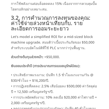
การใช้พลังงานต่อบล็อคลดลง 15% เนื่องจากการควบคุมปั๊ม
ไฮดรอลิกอย่างเหมาะสม.
3.2. การคำนวณการลงทุนของคุณ:
ค่าใช้จ่ายล่วงหน้าเทียบกับ. ราย
ละเอียดการออมระยะยาว
Let's model a simplified ROI for a mid-sized block
machine upgrade
. สมมติว่าเบี้ยประกันภัยของ $50,000
สำหรับระบบอัตโนมัติที่ใช้ PLC มากกว่ารุ่นพื้นฐาน.
ส่วนต่างต้นทุนล่วงหน้า:
+$50,000.
เงินออมประจำปี (การประมาณการแบบอนุรักษ์นิยม):
• ประสิทธิภาพแรงงาน: บันทึก 1.5 ชั่วโมงแรงงาน/วัน @
$30/ชั่วโมง = $16,200/ปี.
• การปฏิเสธที่ลดลง: 2.5% เสียน้อยลง $500,000 ค่าวัสดุต่อ
ปี = 12,500 เหรียญสหรัฐฯ/ปี.
• การประหยัดพลังงาน: 10% ลดเมื่อ $20,000 ค่าไฟรายปี =
2,000 เหรียญสหรัฐฯ/ปี.
• ลดการหยุดทำงาน/การบำรุงรักษา: บันทึก 40 ชั่วโมงของ