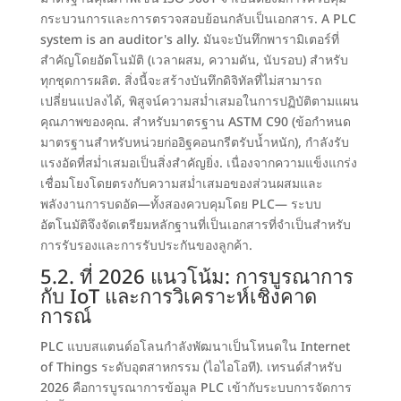
กระบวนการและการตรวจสอบย้อนกลับเป็นเอกสาร.
A PLC
system is an auditor's ally
. มันจะบันทึกพารามิเตอร์ที่
สำคัญโดยอัตโนมัติ (เวลาผสม, ความดัน, นับรอบ) สำหรับ
ทุกชุดการผลิต. สิ่งนี้จะสร้างบันทึกดิจิทัลที่ไม่สามารถ
เปลี่ยนแปลงได้, พิสูจน์ความสม่ำเสมอในการปฏิบัติตามแผน
คุณภาพของคุณ. สำหรับมาตรฐาน ASTM C90 (ข้อกำหนด
มาตรฐานสำหรับหน่วยก่ออิฐคอนกรีตรับน้ำหนัก), กำลังรับ
แรงอัดที่สม่ำเสมอเป็นสิ่งสำคัญยิ่ง. เนื่องจากความแข็งแกร่ง
เชื่อมโยงโดยตรงกับความสม่ำเสมอของส่วนผสมและ
พลังงานการบดอัด—ทั้งสองควบคุมโดย PLC— ระบบ
อัตโนมัติจึงจัดเตรียมหลักฐานที่เป็นเอกสารที่จำเป็นสำหรับ
การรับรองและการรับประกันของลูกค้า.
5.2. ที่ 2026 แนวโน้ม: การบูรณาการ
กับ IoT และการวิเคราะห์เชิงคาด
การณ์
PLC แบบสแตนด์อโลนกำลังพัฒนาเป็นโหนดใน Internet
of Things ระดับอุตสาหกรรม (ไอไอโอที). เทรนด์สำหรับ
2026 คือการบูรณาการข้อมูล PLC เข้ากับระบบการจัดการ