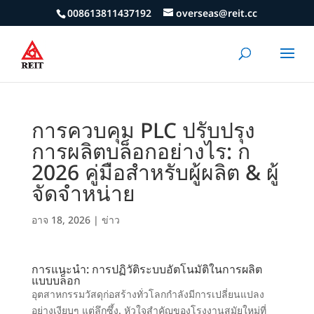
008613811437192
overseas@reit.cc
การควบคุม PLC ปรับปรุง
การผลิตบล็อกอย่างไร: ก
2026 คู่มือสำหรับผู้ผลิต & ผู้
จัดจำหน่าย
อาจ 18, 2026
|
ข่าว
การแนะนำ: การปฏิวัติระบบอัตโนมัติในการผลิต
แบบบล็อก
อุตสาหกรรมวัสดุก่อสร้างทั่วโลกกำลังมีการเปลี่ยนแปลง
อย่างเงียบๆ แต่ลึกซึ้ง. หัวใจสำคัญของโรงงานสมัยใหม่ที่