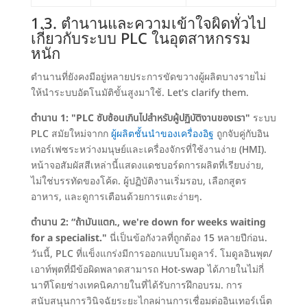
1.3. ตำนานและความเข้าใจผิดทั่วไป
เกี่ยวกับระบบ PLC ในอุตสาหกรรม
หนัก
ตำนานที่ยังคงมีอยู่หลายประการขัดขวางผู้ผลิตบางรายไม่
ให้นำระบบอัตโนมัติขั้นสูงมาใช้.
Let's clarify them
.
ตำนาน 1: "PLC ซับซ้อนเกินไปสำหรับผู้ปฏิบัติงานของเรา"
ระบบ
PLC สมัยใหม่จากก
ผู้ผลิตชั้นนำของเครื่องอิฐ
ถูกจับคู่กับอิน
เทอร์เฟซระหว่างมนุษย์และเครื่องจักรที่ใช้งานง่าย (HMI).
หน้าจอสัมผัสสีเหล่านี้แสดงแดชบอร์ดการผลิตที่เรียบง่าย,
ไม่ใช่บรรทัดของโค้ด. ผู้ปฏิบัติงานเริ่มรอบ, เลือกสูตร
อาหาร, และดูการเตือนด้วยการแตะง่ายๆ.
ตำนาน 2: “ถ้ามันแตก.,
we're down for weeks waiting
for a specialist.
"
นี่เป็นข้อกังวลที่ถูกต้อง 15 หลายปีก่อน.
วันนี้, PLC ที่แข็งแกร่งมีการออกแบบโมดูลาร์. โมดูลอินพุต/
เอาท์พุตที่มีข้อผิดพลาดสามารถ Hot-swap ได้ภายในไม่กี่
นาทีโดยช่างเทคนิคภายในที่ได้รับการฝึกอบรม. การ
สนับสนุนการวินิจฉัยระยะไกลผ่านการเชื่อมต่ออินเทอร์เน็ต