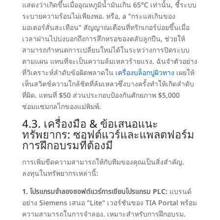
แสดงว่าเกิดขึ้นเมื่ออุณหภูมิน้ำมันเกิน 65°C เท่านั้น, ชี้ระบบ
ระบายความร้อนไม่เพียงพอ. หรือ, a "กระแสเกินของ
มอเตอร์สั่นสะเทือน" สัญญาณเตือนที่ทริกเกอร์บ่อยขึ้นเมื่อ
เวลาผ่านไปบ่งบอกถึงการสึกหรอของตลับลูกปืน, ช่วยให้
สามารถกำหนดการเปลี่ยนใหม่ได้ในระหว่างการปิดระบบ
ตามแผน แทนที่จะเป็นความล้มเหลวร้ายแรง. ฉันจำตัวอย่าง
ที่วิเคราะห์ลำดับข้อผิดพลาดใน
เครื่องบล็อกปูผิวทาง
เผยให้
เห็นสวิตช์ความใกล้ชิดที่ล้มเหลวซึ่งบางครั้งทำให้เกิดลำดับ
ที่ผิด. แทนที่ $50 ส่วนประกอบป้องกันศักยภาพ $5,000
ซ่อมแซมกลไกของแม่พิมพ์.
4.3. เครื่องมือ & ข้อเสนอแนะ
ทรัพยากร: ซอฟต์แวร์และแพลตฟอร์ม
การฝึกอบรมที่ต้องมี
การเพิ่มขีดความสามารถให้กับทีมของคุณเป็นสิ่งสำคัญ.
ลงทุนในทรัพยากรเหล่านี้:
1. โปรแกรมจำลองซอฟต์แวร์การเขียนโปรแกรม PLC:
แบรนด์
อย่าง Siemens เสนอ "Lite" เวอร์ชันของ TIA Portal พร้อม
ความสามารถในการจำลอง. เหมาะสำหรับการฝึกอบรม.