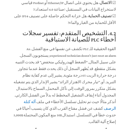
☑
الاتصال:
هل يحتوي على اتصال Ethernet/IP أو Profinet قياسي
لاستخراج البيانات في المستقبل (صناعة 4.0 استعداد)?
☑
تصنيف الحماية:
هل خزانة التحكم حاصلة على تصنيف IP54 على
الأقل للحماية من الغبار والماء?
4.2. التشخيص المتقدم: تفسير سجلات
أخطاء PLC للصيانة الاستباقية
القوة الحقيقية للـ PLC تكشف عن نفسها في منع الفشل.
An
experienced technician doesn't just reset an alarm
; يستجوبون السجل.
على سبيل المثال, "الضغط الهيدروليكي منخفض" قد يحدث التنبيه
بشكل متقطع. قد يُظهر السجل أن ذلك يحدث فقط عندما تتجاوز
درجة حرارة الزيت 65 درجة مئوية, يشير إلى عدم كفاية نظام
التبريد. أو, "تيار محرك الاهتزاز الزائد" يشير الإنذار الذي يتم تشغيله
بشكل متكرر بمرور الوقت إلى تآكل المحمل, السماح بالاستبدال
المجدول أثناء إيقاف التشغيل المخطط له بدلاً من الفشل الكارثي.
أتذكر مثالًا حيث تم تحليل تسلسل الأخطاء في ملف
آلة كتلة
الرصف
كشف عن فشل مفتاح القرب الذي كان يتسبب أحيانًا في
حدوث خطأ في التسلسل. استبدال $50 منع المكون المحتملة $5,000
إصلاح آلية القالب.