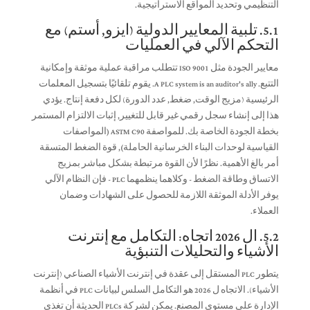
التنظيمي وتحديد المواقع الاستراتيجية.
5.1. تلبية المعايير الدولية (ايزو, أستم) مع
التحكم الآلي في العمليات
معايير الجودة مثل ISO 9001 تتطلب مراقبة عملية موثقة وإمكانية
التتبع.
A PLC system is an auditor's ally
. يقوم تلقائيًا بتسجيل المعلمات
الرئيسية (مزيج الوقت, ضغط, عدد الدورة) لكل دفعة إنتاج. يؤدي
هذا إلى إنشاء سجل رقمي غير قابل للتغيير, إثبات الالتزام المستمر
بخطة الجودة الخاصة بك. للمواصفة ASTM C90 (المواصفات
القياسية لوحدات البناء الخرسانية الحاملة), قوة الضغط المتسقة
أمر بالغ الأهمية. نظرًا لأن القوة مرتبطة بشكل مباشر بمزيج
الاتساق وطاقة الضغط - وكلاهما ينظمهما PLC - فإن النظام الآلي
يوفر الأدلة الموثقة اللازمة للحصول على الشهادات وضمان
العملاء.
5.2. ال 2026 اتجاه: التكامل مع إنترنت
الأشياء والتحليلات التنبؤية
يتطور PLC المستقل إلى عقدة في إنترنت الأشياء الصناعي (إنترنت
الأشياء). الاتجاه ل 2026 هو التكامل السلس لبيانات PLC في أنظمة
الإدارة على مستوى المصنع. يمكن لشركة PLCs الحديثة أن تغذي