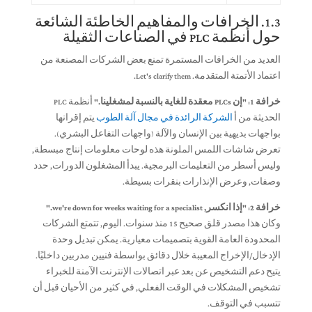
1.3. الخرافات والمفاهيم الخاطئة الشائعة
حول أنظمة PLC في الصناعات الثقيلة
العديد من الخرافات المستمرة تمنع بعض الشركات المصنعة من
اعتماد الأتمتة المتقدمة.
Let's clarify them
.
خرافة 1: "إن PLCs معقدة للغاية بالنسبة لمشغلينا."
أنظمة PLC
الحديثة من أ
الشركة الرائدة في مجال آلة الطوب
يتم إقرانها
بواجهات بديهية بين الإنسان والآلة (واجهات التفاعل البشري).
تعرض شاشات اللمس الملونة هذه لوحات معلومات إنتاج مبسطة,
وليس أسطر من التعليمات البرمجية. يبدأ المشغلون الدورات, حدد
وصفات, وعرض الإنذارات بنقرات بسيطة.
خرافة 2: "إذا انكسر,
we're down for weeks waiting for a specialist.
"
وكان هذا مصدر قلق صحيح 15 منذ سنوات. اليوم, تتمتع الشركات
المحدودة العامة القوية بتصميمات معيارية. يمكن تبديل وحدة
الإدخال/الإخراج المعيبة خلال دقائق بواسطة فنيين مدربين داخليًا.
يتيح دعم التشخيص عن بعد عبر اتصالات الإنترنت الآمنة للخبراء
تشخيص المشكلات في الوقت الفعلي, في كثير من الأحيان قبل أن
تتسبب في التوقف.