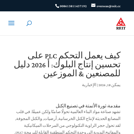
008613811437192
overseas@reit.cc
كيف يعمل التحكم PLC على
تحسين إنتاج البلوك: أ 2026 دليل
للمصنعين & الموزعين
يمكن 18, 2026
|
الإخبارية
مقدمة: ثورة الأتمتة في تصنيع الكتل
تشهد صناعة مواد البناء العالمية تحولًا صامتًا ولكن عميقًا. في قلب
المصانع الحديثة لإنتاج الكتل الخرسانية, أرضيات, والكتل المجوفة,
لقد تحول حجر الزاوية التكنولوجي من المرحلات الميكانيكية
والمفاتيح اليدوية إلى وحدة التحكم المنطقية القابلة للبرمجة (PLC).