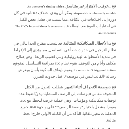
فخ 1: توقيت الاهتزاز غير متناسق.
An operator's timing with a
stopwatch is inherently variable
. يمكن أن يؤدي اختلاف 0.5 ثانية في كل
دورة إلى اختلافات في الكثافة, مما تسبب في فشل بعض الكتل
في اختبارات القوة بعد المعالجة.
The PLC's internal timer is accurate to
.
milliseconds
فخ 2: الأعطال الميكانيكية المتتالية.
قد يتسبب مفتاح الحد البالي في
نظام الترحيل في حدوث خطأ في التسلسل, مما يؤدي إلى الإفراط
في تمديد الأسطوانة الهيدروليكية وثني قضيب الربط - وهو إصلاح
مكلف وأيام من التوقف. يقوم نظام PLC بمراقبة التسلسل المتوقع;
if a sensor isn't triggered in time
, يقوم بإيقاف الماكينة بأمان ويعرض
رسالة "القالب ليس في موضعه"." قبل حدوث الضرر.
فخ 3: وصفة الانحراف أثناء التغيير.
يتطلب التحول من الكتل
المجوفة مقاس 8 بوصات إلى الرصف المتشابك يدويًا ضبط عدة
توقفات ميكانيكية ومؤقتات - وهي عملية عرضة للخطأ. مع PLC,
يقوم المشغل باختيار "وصفة الرصف"." على واجهة HMI. جميع
المعلمات تتغير تلقائيا, التأكد من أن الكتلة الأولى خارج الخط
مثالية.