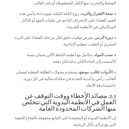
الضغط والتجريد, منع الكتل المضغوطة أو تلف القالب.
2. سعة الاهتزاز والتردد:
روح كثافة الكتلة. تقوم PLCs بتأمين هذه
القيم, القضاء على الانجراف الناجم عن تقلبات الجهد أو التآكل
الميكانيكي في الأنظمة القديمة.
3. دورة الزمن:
يفرض توقيت دقيق لكل مرحلة, القضاء على التردد
البشري أو التقلب, تعظيم الإنتاجية.
4. نسب المواد:
يتكامل مع أنظمة الخلط الآلي, ضمان نسبة
الأسمنت إلى الماء الكلي بدقة لكل دفعة.
5. الأدوات (قالب) موضع:
يستخدم محولات الطاقة الخطية لضمان
القالب, رأس, وأحذية التغذية في محاذاة مثالية في كل دورة,
حاسمة لدقة الأبعاد.
2.3. مصائد الأخطاء ووقت التوقف عن
العمل في الأنظمة اليدوية التي تتخلص
منها الشركات المحدودة العامة
إن الأنظمة اليدوية أو المعتمدة على التتابع محفوفة بالفخاخ الخفية
التي تؤدي إلى تآكل الربحية: