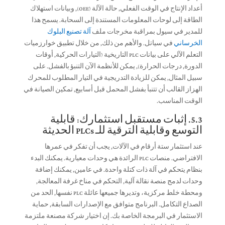
أعداد الإنتاج في الوقت الفعلي, حالة الآلة (OEE), وبيانات استهلاك
الطاقة إلى لوحات المعلومات المستندة إلى السحابة. يسمح هذا
للمدير في سيول بمراقبة مخرجات ملف
آلة تصنيع البلوك
الخرساني
في سياتل. والأهم من ذلك, من خلال تطبيق خوارزميات
التعلم الآلي على بيانات PLC التاريخية (التيارات الحركية, أوقات
الدورة, درجات الحرارة), يمكن للأنظمة الآن التنبؤ بالفشل. على
سبيل المثال, يمكن للزيادة التدريجية في التيار المطلوب للمحرك
الهزاز القالب أن تتنبأ بفشل المحمل قبل أسابيع, تمكين الصيانة في
الوقت المناسب.
5.3. إثبات مستقبل استثمارك: قابلية
التوسع وقابلية الترقية للـ PLCs الحديثة
عند استثمار ستة أرقام في الآلات, يجب أن تفكر في عمرها
الافتراضي. منصات PLC الرائدة هي وحدات معيارية. يمكنك البدء
بنظام يتحكم في آلة ذات كتلة واحدة. في عامين, يمكنك إضافة
وحدات لدمج منصة نقالة آلية, التحكم في مناخ غرفة المعالجة,
ومحطة خلط مركزية، وتديرها جميعها عائلة PLC نفسها, الحد من
الصداع التكامل. البرنامج متوافق مع الإصدارات السابقة, حماية
الاستثمار في البرمجة الخاصة بك. إن اختيار شركة مصنعة ملتزمة