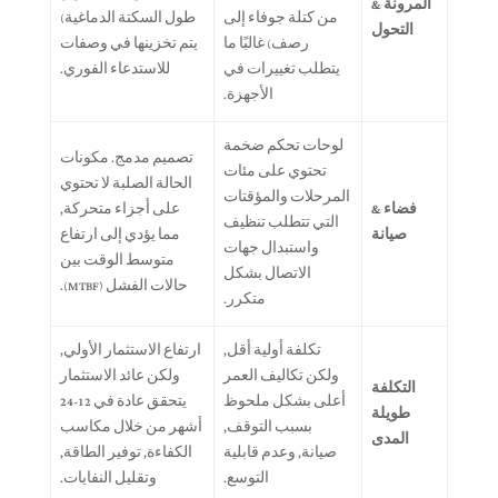
المرونة &
من كتلة جوفاء إلى
طول السكتة الدماغية)
التحول
رصف) غالبًا ما
يتم تخزينها في وصفات
يتطلب تغييرات في
للاستدعاء الفوري.
الأجهزة.
لوحات تحكم ضخمة
تصميم مدمج. مكونات
تحتوي على مئات
الحالة الصلبة لا تحتوي
المرحلات والمؤقتات
فضاء &
على أجزاء متحركة,
التي تتطلب تنظيف
صيانة
مما يؤدي إلى ارتفاع
واستبدال جهات
متوسط ​​الوقت بين
الاتصال بشكل
حالات الفشل (MTBF).
متكرر.
تكلفة أولية أقل,
ارتفاع الاستثمار الأولي,
ولكن تكاليف العمر
ولكن عائد الاستثمار
التكلفة
أعلى بشكل ملحوظ
يتحقق عادة في 12-24
طويلة
بسبب التوقف,
أشهر من خلال مكاسب
المدى
صيانة, وعدم قابلية
الكفاءة, توفير الطاقة,
التوسع.
وتقليل النفايات.