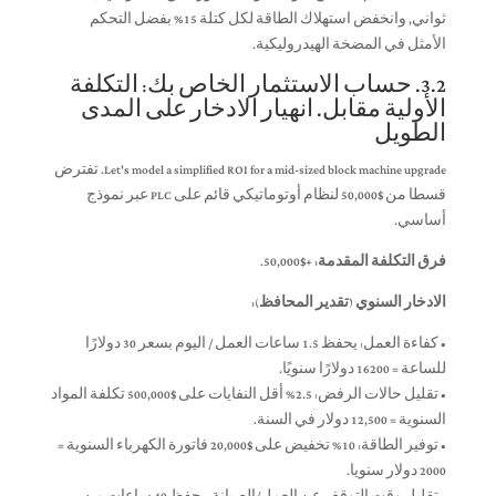
ثواني, وانخفض استهلاك الطاقة لكل كتلة 15% بفضل التحكم
الأمثل في المضخة الهيدروليكية.
3.2. حساب الاستثمار الخاص بك: التكلفة
الأولية مقابل. انهيار الادخار على المدى
الطويل
Let's model a simplified ROI for a mid-sized block machine upgrade
. تفترض
قسطا من $50,000 لنظام أوتوماتيكي قائم على PLC عبر نموذج
أساسي.
فرق التكلفة المقدمة:
+$50,000.
الادخار السنوي (تقدير المحافظ):
• كفاءة العمل: يحفظ 1.5 ساعات العمل / اليوم بسعر 30 دولارًا
للساعة = 16200 دولارًا سنويًا.
• تقليل حالات الرفض: 2.5% أقل النفايات على $500,000 تكلفة المواد
السنوية = 12,500 دولار في السنة.
• توفير الطاقة: 10% تخفيض على $20,000 فاتورة الكهرباء السنوية =
2000 دولار سنويا.