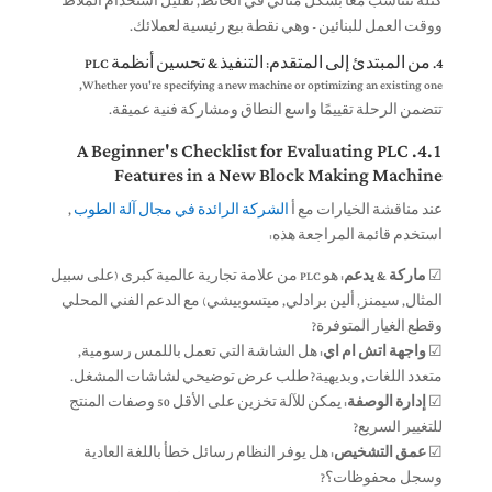
كتلة تتناسب معًا بشكل مثالي في الحائط, تقليل استخدام الملاط
ووقت العمل للبنائين - وهي نقطة بيع رئيسية لعملائك.
4. من المبتدئ إلى المتقدم: التنفيذ & تحسين أنظمة PLC
,
Whether you're specifying a new machine or optimizing an existing one
تتضمن الرحلة تقييمًا واسع النطاق ومشاركة فنية عميقة.
A Beginner's Checklist for Evaluating PLC
4.1.
Features in a New Block Making Machine
عند مناقشة الخيارات مع أ
الشركة الرائدة في مجال آلة الطوب
,
استخدم قائمة المراجعة هذه:
☑
ماركة & يدعم:
هو PLC من علامة تجارية عالمية كبرى (على سبيل
المثال, سيمنز, ألين برادلي, ميتسوبيشي) مع الدعم الفني المحلي
وقطع الغيار المتوفرة?
☑
واجهة اتش ام اي:
هل الشاشة التي تعمل باللمس رسومية,
متعدد اللغات, وبديهية? طلب عرض توضيحي لشاشات المشغل.
☑
إدارة الوصفة:
يمكن للآلة تخزين على الأقل 50 وصفات المنتج
للتغيير السريع?
☑
عمق التشخيص:
هل يوفر النظام رسائل خطأ باللغة العادية
وسجل محفوظات؟?