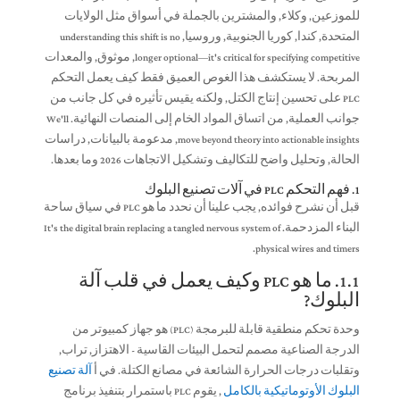
للموزعين, وكلاء, والمشترين بالجملة في أسواق مثل الولايات
المتحدة, كندا, كوريا الجنوبية, وروسيا,
understanding this shift is no
longer optional—it's critical for specifying competitive
, موثوق, والمعدات
المربحة. لا يستكشف هذا الغوص العميق فقط كيف يعمل التحكم
PLC على تحسين إنتاج الكتل, ولكنه يقيس تأثيره في كل جانب من
جوانب العملية, من اتساق المواد الخام إلى المنصات النهائية.
We'll
move beyond theory into actionable insights
, مدعومة بالبيانات, دراسات
الحالة, وتحليل واضح للتكاليف وتشكيل الاتجاهات 2026 وما بعدها.
1. فهم التحكم PLC في آلات تصنيع البلوك
قبل أن نشرح فوائده, يجب علينا أن نحدد ما هو PLC في سياق ساحة
البناء المزدحمة.
It's the digital brain replacing a tangled nervous system of
.
physical wires and timers
1.1. ما هو PLC وكيف يعمل في قلب آلة
البلوك?
وحدة تحكم منطقية قابلة للبرمجة (PLC) هو جهاز كمبيوتر من
الدرجة الصناعية مصمم لتحمل البيئات القاسية - الاهتزاز, تراب,
وتقلبات درجات الحرارة الشائعة في مصانع الكتلة. في أ
آلة تصنيع
البلوك الأوتوماتيكية بالكامل
, يقوم PLC باستمرار بتنفيذ برنامج