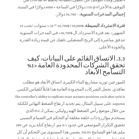
• تقليل وقت التوقف عن العمل/الصيانة: يحفظ 40 ساعات من
التوقف & الأجزاء @ 150 دولارًا في الساعة = 6000 دولارًا في السنة.
إجمالي المدخرات السنوية:
~ 36,700 دولار.
فترة الاسترداد البسيطة:
$50,000 / $36,700 ≈ 1.36 سنوات (تحت 16
الشهور). بعد فترة الاسترداد, ال $36,700+ في المدخرات السنوية
تتدفق مباشرة إلى الربح التشغيلي, ناهيك عن قيمة زيادة القدرة
والجودة الأعلى.
3.3. الاتساق القائم على البيانات: كيف
تحقق الشركات المحدودة العامة <1%
التسامح الأبعاد
للموزعين توريد مشاريع البناء الكبيرة, اتساق الأبعاد هو مطلب
تعاقدي. تجعل الشركات المحدودة العامة هذا قابلاً للقياس الكمي.
The controller's ability to replicate exact actuator positions cycle after cycle is
superior
. على سبيل المثال, يتم تحديد ارتفاع الضغط النهائي للكتلة
من خلال موضع رأس الضغط الهيدروليكي. يمكن لـ PLC الذي
يستخدم مؤازرة ذات حلقة مغلقة أو التحكم في الصمام النسبي
تحقيق التكرار الموضعي في حدود 0.1 مم. ارتفاع كتلة يزيد عن 200
ملم, هذا هو التسامح 0.05%. يضمن هذا المستوى من التحكم أن كل