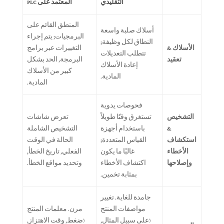
التقليدي
المعتمد على PLC
المنطق القائم على
أسلاك صلبة واسعة
البرمجيات; يتم إجراء
النطاق لكل وظيفة;
الأسلاك &
التغييرات عبر برامج
تتطلب التعديلات
تعقيد
البرمجة, الحد بشكل
إعادة الأسلاك
كبير من الأسلاك
المادية.
المادية.
فحوصات يدوية
التشخيص
تستغرق وقتًا طويلاً
تعرض شاشات
&
باستخدام أجهزة
التشخيص الشاملة
استكشاف
القياس المتعددة;
الحالة في الوقت
الأخطاء
غالبًا ما يكون
الفعلي, تاريخ الخطأ,
وإصلاحها
اكتشاف الأخطاء
وتحديد مواقع الخطأ.
بمثابة تخمين.
جامدة للغاية. تغيير
مواصفات المنتج
مرن. معلمات المنتج
(على سبيل المثال,
(ضغط, وقت الاهتزاز,