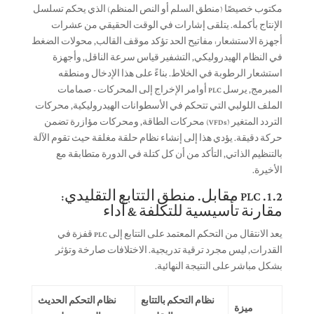
مكتوب خصيصًا (منطق السلم أو النص المنظم) الذي يحكم تسلسل
الإنتاج بأكمله. يتلقى إشارات في الوقت الحقيقي من عشرات
أجهزة الاستشعار: مفاتيح الحد تؤكد موقف القالب, محولات الضغط
في النظام الهيدروليكي, التشفير قياس سرعة الناقل, وأجهزة
استشعار الرطوبة في الخلاط. بناءً على هذا الإدخال ومنطقه
المبرمج, يرسل PLC أوامر الإخراج إلى المحركات - صمامات
الملف اللولبي التي تتحكم في الأسطوانات الهيدروليكية, محركات
التردد المتغير (VFDs) محركات الطاقة, ومحركات مؤازرة تضمن
حركة دقيقة. يؤدي هذا إلى إنشاء نظام حلقة مغلقة حيث تقوم الآلة
بالتنظيم الذاتي, التأكد من أن كل كتلة في الدورة متطابقة مع
الأخيرة.
1.2. PLC مقابل. منطق التتابع التقليدي:
مقارنة تأسيسية للتكلفة & أداء
يعد الانتقال من التحكم المعتمد على التتابع إلى PLC قفزة في
القدرات, ليس مجرد ترقية تدريجية. الاختلافات صارخة وتؤثر
بشكل مباشر على النتيجة النهائية.
نظام التحكم بالتتابع
نظام التحكم الحديث
ميزة