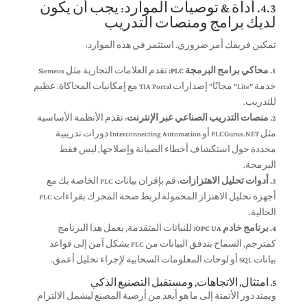
4.3. أداة & توصيات الموارد: يجب أن يكون
لديك برامج ومنصات التدريب
تمكين فريقك أمر ضروري. استثمر في هذه الموارد:
1. محاكي برامج البرمجة PLC:
تقدم العلامات التجارية مثل Siemens
خدمة "Lite" مجانًا" إصدارات TIA Portal مع إمكانيات المحاكاة. عظيم
للتدريب.
2. منصات التدريب الصناعي عبر الإنترنت:
تقدم الأنظمة الأساسية
مثل PLCGurus.NET أو Interconnecting Automation دورات تدريبية
محددة حول استكشاف أخطاء الصيانة وإصلاحها, ليس فقط
البرمجة.
3. أدوات تحليل الاهتزازات:
قم بإقران بيانات PLC الخاصة بك مع
أجهزة تحليل الاهتزاز المحمولة لربط صحة المحرك بقراءات PLC
الحالية.
4. برنامج خادم OPC UA:
للنباتات المتقدمة, يعمل هذا البرنامج
كمترجم, السماح بتدفق البيانات من PLC بشكل آمن إلى قواعد
بيانات SQL أو لوحات المعلومات السحابية لإجراء تحليل أعمق.
5. امتثال, الاتجاهات, ومستقبل التصنيع الذكي
ويمتد دور الأتمتة إلى ما هو أبعد من أرضية المصنع ليشمل الالتزام