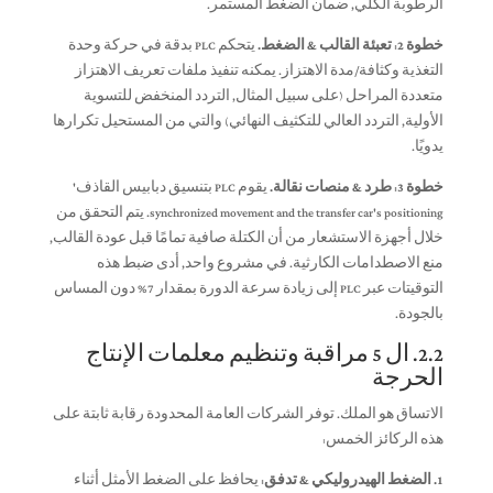
الرطوبة الكلي, ضمان الضغط المستمر.
خطوة 2: تعبئة القالب & الضغط.
يتحكم PLC بدقة في حركة وحدة
التغذية وكثافة/مدة الاهتزاز. يمكنه تنفيذ ملفات تعريف الاهتزاز
متعددة المراحل (على سبيل المثال, التردد المنخفض للتسوية
الأولية, التردد العالي للتكثيف النهائي) والتي من المستحيل تكرارها
يدويًا.
خطوة 3: طرد & منصات نقالة.
يقوم PLC بتنسيق دبابيس القاذف'
synchronized movement and the transfer car's positioning
. يتم التحقق من
خلال أجهزة الاستشعار من أن الكتلة صافية تمامًا قبل عودة القالب,
منع الاصطدامات الكارثية. في مشروع واحد, أدى ضبط هذه
التوقيتات عبر PLC إلى زيادة سرعة الدورة بمقدار 7% دون المساس
بالجودة.
2.2. ال 5 مراقبة وتنظيم معلمات الإنتاج
الحرجة
الاتساق هو الملك. توفر الشركات العامة المحدودة رقابة ثابتة على
هذه الركائز الخمس:
1. الضغط الهيدروليكي & تدفق:
يحافظ على الضغط الأمثل أثناء