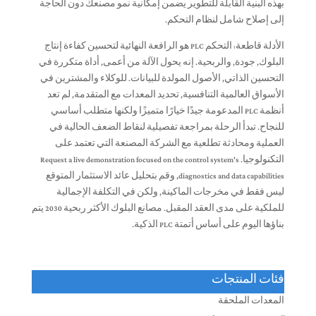
بهذه البنية القابلة للتطوير يضمن إمكانية نمو مصنعك دون الحاجة
إلى إصلاح شامل لنظام التحكم.
الأدلة قاطعة: التحكم PLC هو الرافعة النهائية لتحسين كفاءة إنتاج
البلوك, جودة, والربحية. إنه يحول الآلة من أعمى, أداة متكررة في
التحسين الذاتي, الأصول المولدة للبيانات. للوكلاء والمشترين في
الأسواق العالمية التنافسية, تحديد المعدات مع المتقدمة, لم تعد
أنظمة PLC المدعومة جيدًا خيارًا متميزًا ولكنها متطلب أساسي
للنجاح. تبدأ الرحلة بمراجعة تفصيلية لنقاط الضعف الحالية في
العملية ومحادثة تطلعية مع الشركة المصنعة التي تعتمد على
التكنولوجيا.
Request a live demonstration focused on the control system's
diagnostics and data capabilities
, وقم بتحليل عائد الاستثمار المتوقع
ليس فقط في مخرجات الماكينة, ولكن في التكلفة الإجمالية
للملكية على مدى العقد المقبل. مصانع البلوك الأكثر ربحية 2030 يتم
بناؤها اليوم على أساس أتمتة PLC الذكية.
فئات المنتجات
المعدات الملحقة