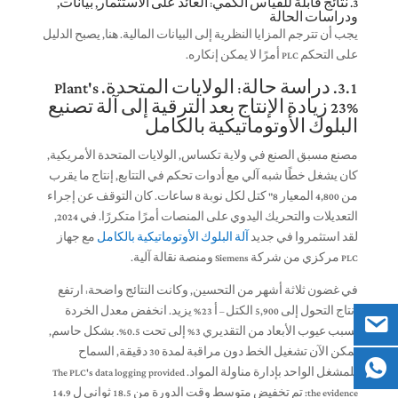
3. نتائج قابلة للقياس الكمي: العائد على الاستثمار, بيانات,
ودراسات الحالة
يجب أن تترجم المزايا النظرية إلى البيانات المالية. هنا, يصبح الدليل
على التحكم PLC أمرًا لا يمكن إنكاره.
3.1. دراسة حالة: الولايات المتحدة.
Plant's
23% زيادة الإنتاج بعد الترقية إلى آلة تصنيع
البلوك الأوتوماتيكية بالكامل
مصنع مسبق الصنع في ولاية تكساس, الولايات المتحدة الأمريكية,
كان يشغل خطًا شبه آلي مع أدوات تحكم في التتابع, إنتاج ما يقرب
من 4,800 المعيار 8" كتل لكل نوبة 8 ساعات. كان التوقف عن إجراء
التعديلات والتحريك اليدوي على المنصات أمرًا متكررًا. في 2024,
لقد استثمروا في جديد
آلة البلوك الأوتوماتيكية بالكامل
مع جهاز
PLC مركزي من شركة Siemens ومنصة نقالة آلية.
في غضون ثلاثة أشهر من التحسين, وكانت النتائج واضحة: ارتفع
إنتاج التحول إلى 5,900 الكتل – أ 23% يزيد. انخفض معدل الخردة
بسبب عيوب الأبعاد من التقديري 3% إلى تحت 0.5%. بشكل حاسم,
يمكن الآن تشغيل الخط دون مراقبة لمدة 30 دقيقة, السماح
للمشغل الواحد بإدارة مناولة المواد.
The PLC's data logging provided
the evidence
: تم تخفيض متوسط ​​وقت الدورة من 18.5 ثواني ل 14.9