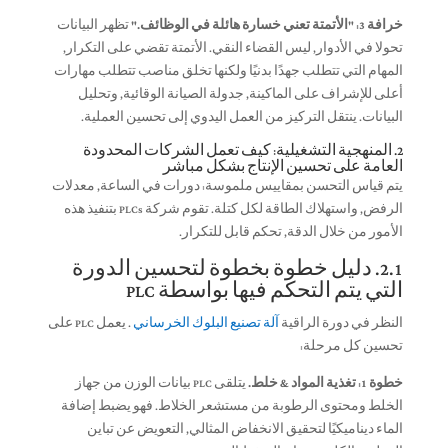
خرافة 3: "الأتمتة تعني خسارة هائلة في الوظائف."
تظهر البيانات
تحولا في الأدوار, ليس القضاء النقي. الأتمتة تقضي على التكرار,
المهام التي تتطلب جهدًا بدنيًا ولكنها تخلق مناصب تتطلب مهارات
أعلى للإشراف على الماكينة, جدولة الصيانة الوقائية, وتحليل
البيانات. ينتقل التركيز من العمل اليدوي إلى تحسين العملية.
2. المنهجية التشغيلية: كيف تعمل الشركات المحدودة
العامة على تحسين الإنتاج بشكل مباشر
يتم قياس التحسن بمقاييس ملموسة: دورات في الساعة, معدلات
الرفض, واستهلاك الطاقة لكل كتلة. تقوم شركة PLCs بتنفيذ هذه
الأمور من خلال الدقة, تحكم قابل للتكرار.
2.1. دليل خطوة بخطوة لتحسين الدورة
التي يتم التحكم فيها بواسطة PLC
النظر في دورة الراقية
آلة تصنيع البلوك الخرساني
. يعمل PLC على
تحسين كل مرحلة:
خطوة 1: تغذية المواد & خلط.
يتلقى PLC بيانات الوزن من جهاز
الخلط ومحتوى الرطوبة من مستشعر الخلاط. فهو يضبط إضافة
الماء ديناميكيًا لتحقيق الانخفاض المثالي, التعويض عن تباين