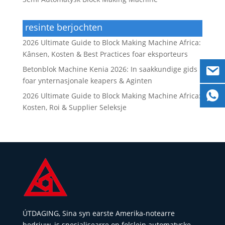
resinte berjochten
2026 Ultimate Guide to Block Making Machine Africa:
Kânsen, Kosten & Best Practices foar eksporteurs
Betonblok Machine Kenia 2026: In saakkundige gids
foar ynternasjonale keapers & Aginten
2026 Ultimate Guide to Block Making Machine Africa:
Kosten, Roi & Supplier Seleksje
ÚTDAGING, Sina syn earste Amerika-notearre
bedriuw, is spesjalisearre op folslein automatyske