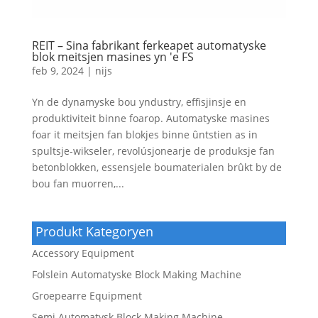
REIT – Sina fabrikant ferkeapet automatyske
blok meitsjen masines yn 'e FS
feb 9, 2024
|
nijs
Yn de dynamyske bou yndustry, effisjinsje en
produktiviteit binne foarop. Automatyske masines
foar it meitsjen fan blokjes binne ûntstien as in
spultsje-wikseler, revolúsjonearje de produksje fan
betonblokken, essensjele boumaterialen brûkt by de
bou fan muorren,...
Produkt Kategoryen
Accessory Equipment
Folslein Automatyske Block Making Machine
Groepearre Equipment
Semi Automatysk Block Making Machine