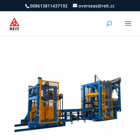
008613811437192
overseas@reit.cc