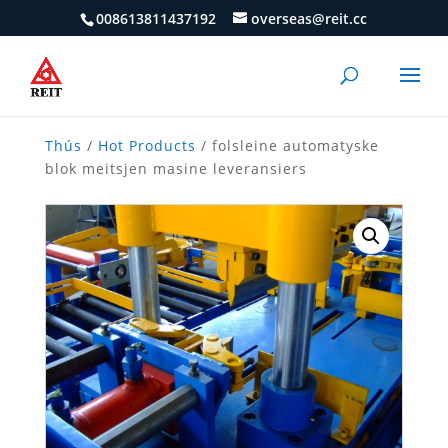
008613811437192
overseas@reit.cc
Thús
/
Hot Products
/ folsleine automatyske
blok meitsjen masine leveransiers