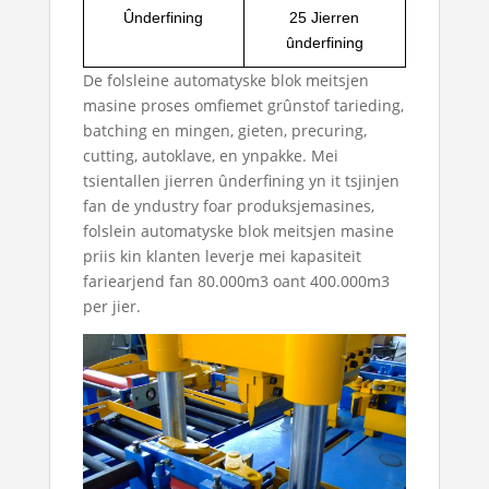
Ûnderfining
25 Jierren
ûnderfining
De folsleine automatyske blok meitsjen
masine proses omfiemet grûnstof tarieding,
batching en mingen, gieten, precuring,
cutting, autoklave, en ynpakke. Mei
tsientallen jierren ûnderfining yn it tsjinjen
fan de yndustry foar produksjemasines,
folslein automatyske blok meitsjen masine
priis
kin klanten leverje mei kapasiteit
fariearjend fan 80.000m3 oant 400.000m3
per jier.