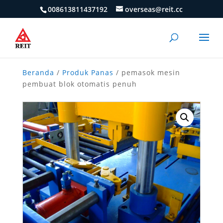
008613811437192
overseas@reit.cc
Beranda
/
Produk Panas
/ pemasok mesin
pembuat blok otomatis penuh