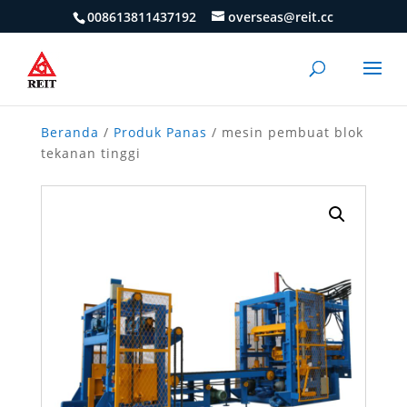
008613811437192
overseas@reit.cc
Beranda
/
Produk Panas
/ mesin pembuat blok
tekanan tinggi