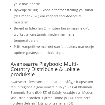
yn 'e masinepriis.
Bywenje de Big 5 Globale tentoanstelling yn Dubai
(desimber 2026) om keapers face-to-face te
moetsjen.
Bereid in fideo fan 2 minuten fan jo masine dy't
wurket yn omstannichheden mei hege
temperatueren.
Priis kompetitive mar net oan 'e boaiem; markearje
uptime garânsje en lokale stipe.
Avansearre Playbook: Multi-
Country Distribúsje & Lokale
produksje
Avansearre leveransiers moatte beskôgje it opsetten
fan in regionale gearkomste hub yn Ras Al Khaimah
Economic Zone (RAKEZ) of Saûdy-Araabje syn Modon
yndustriële stêden. Hjirmei kinne jo CKD ferstjoere
(folslein delslein) kits, profitearje fan 0%