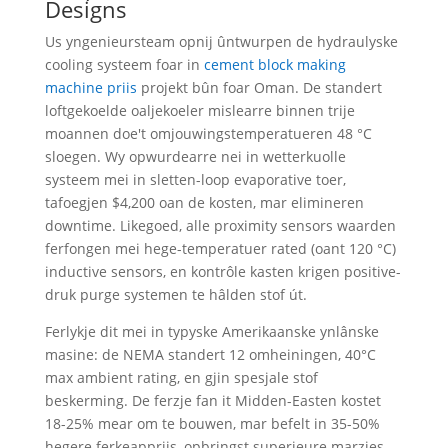
Designs
Us yngenieursteam opnij ûntwurpen de hydraulyske
cooling systeem foar in
cement block making
machine priis
projekt bûn foar Oman. De standert
loftgekoelde oaljekoeler mislearre binnen trije
moannen doe't omjouwingstemperatueren 48 °C
sloegen. Wy opwurdearre nei in wetterkuolle
systeem mei in sletten-loop evaporative toer,
tafoegjen $4,200 oan de kosten, mar elimineren
downtime. Likegoed, alle proximity sensors waarden
ferfongen mei hege-temperatuer rated (oant 120 °C)
inductive sensors, en kontrôle kasten krigen positive-
druk purge systemen te hâlden stof út.
Ferlykje dit mei in typyske Amerikaanske ynlânske
masine: de NEMA standert 12 omheiningen, 40°C
max ambient rating, en gjin spesjale stof
beskerming. De ferzje fan it Midden-Easten kostet
18-25% mear om te bouwen, mar befelt in 35-50%
hegere ferkeappriis, opbringst superieure marzjes.