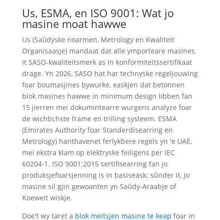
Us, ESMA, en ISO 9001: Wat jo
masine moat hawwe
Us (Saûdyske noarmen, Metrology en Kwaliteit
Organisaasje) mandaat dat alle ymporteare masines
it SASO-kwaliteitsmerk as in konformiteitssertifikaat
drage. Yn 2026, SASO hat har technyske regeljouwing
foar boumasjines bywurke, easkjen dat betonnen
blok masines hawwe in minimum design libben fan
15 jierren mei dokumintearre wurgens analyze foar
de wichtichste frame en trilling systeem. ESMA
(Emirates Authority foar Standerdisearring en
Metrology) hanthavenet ferlykbere regels yn 'e UAE,
mei ekstra klam op elektryske feiligens per IEC
60204-1. ISO 9001:2015 sertifisearring fan jo
produksjefoarsjenning is in basiseask; sûnder it, jo
masine sil gjin gewoanten yn Saûdy-Araabje of
Koeweit wiskje.
Doe't wy taret a
blok meitsjen masine te keap
foar in