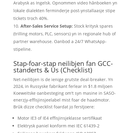
Arabysk as Ingelsk. Opnommen video hânboeken yn
lokale dialekten ferminderje post-ynstallaasje stipe
tickets troch 40%.
After-Sales Service Setup:
Stock kritysk spares
(trilling motors, PLC, sensors) yn in regionale hub of
partner warehouse. Oanbod a 24/7 WhatsApp-
stipeline.
Stap-foar-stap neilibjen fan GCC-
standerts & Us (Checklist)
Net-neilibjen is de ienige grutste deal-breaker. Yn
2024, in Russyske fabrikant ferlear in $1.8 miljoen
Koeweitske oanbesteging om't syn masine in SASO-
enerzjy-effisjinsjeelabel mist foar de haadmotor.
Brûk dizze checklist foardat jo ferstjoere:
Motor IE3 of IE4 effisjinsjeklasse sertifikaat
Elektrysk paniel konform mei IEC 61439-2