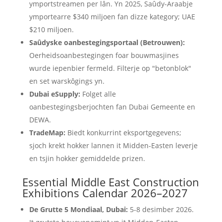
ymportstreamen per lân. Yn 2025, Saûdy-Araabje
ymportearre $340 miljoen fan dizze kategory; UAE
$210 miljoen.
Saûdyske oanbestegingsportaal (Betrouwen):
Oerheidsoanbestegingen foar bouwmasjines
wurde iepenbier fermeld. Filterje op "betonblok"
en set warskôgings yn.
Dubai eSupply:
Folget alle
oanbestegingsberjochten fan Dubai Gemeente en
DEWA.
TradeMap:
Biedt konkurrint eksportgegevens;
sjoch krekt hokker lannen it Midden-Easten leverje
en tsjin hokker gemiddelde prizen.
Essential Middle East Construction
Exhibitions Calendar 2026–2027
De Grutte 5 Mondiaal, Dubai:
5-8 desimber 2026.