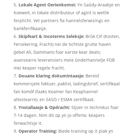
Lokale Agent Oerienkomst:
Yn Saûdy-Araabje en
Koeweit, in lokale distributeur of agint is wetlik
ferplicht. Vet partners fia hannelsferwizings en
bankferifikaasje.
Skipfeart & Incoterms Seleksje:
Brûk CIF (Kosten,
Fersekering, Fracht) nei de tichtste grutte haven
(Jebel Ali, Dammam) foar earste kear deals;
avansearre leveransiers meie ûnderhannelje FOB
mei keaper regele fracht.
Douane klaring dokumintaasje:
Bereid
kommersjele faktuer, paklist, ladingsbrief, sertifikaat
fan komôf (faaks Keamer fan Keaphannel
attestearre), en SASO / ESMA sertifikaat.
Ynstallaasje & Opdracht:
Stjoer in technikus foar
7-14 dagen. Nim dit op yn jo offerte; keapers
ferwachtsje it.
Operator Training:
Biede training op it plak yn