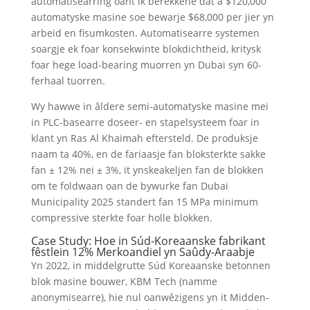
automatisearring oant ik berekkene dat a $120,000
automatyske masine soe bewarje $68,000 per jier yn
arbeid en fisumkosten. Automatisearre systemen
soargje ek foar konsekwinte blokdichtheid, kritysk
foar hege load-bearing muorren yn Dubai syn 60-
ferhaal tuorren.
Wy hawwe in âldere semi-automatyske masine mei
in PLC-basearre doseer- en stapelsysteem foar in
klant yn Ras Al Khaimah eftersteld. De produksje
naam ta 40%, en de fariaasje fan bloksterkte sakke
fan ± 12% nei ± 3%, it ynskeakeljen fan de blokken
om te foldwaan oan de bywurke fan Dubai
Municipality 2025 standert fan 15 MPa minimum
compressive sterkte foar holle blokken.
Case Study: Hoe in Súd-Koreaanske fabrikant
fêstlein 12% Merkoandiel yn Saûdy-Araabje
Yn 2022, in middelgrutte Súd Koreaanske betonnen
blok masine bouwer, KBM Tech (namme
anonymisearre), hie nul oanwêzigens yn it Midden-