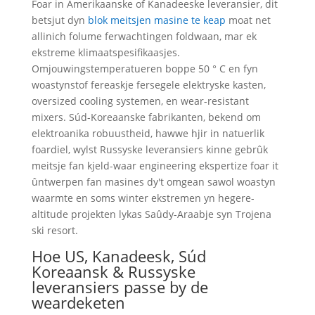
Foar in Amerikaanske of Kanadeeske leveransier, dit
betsjut dyn
blok meitsjen masine te keap
moat net
allinich folume ferwachtingen foldwaan, mar ek
ekstreme klimaatspesifikaasjes.
Omjouwingstemperatueren boppe 50 ° C en fyn
woastynstof fereaskje fersegele elektryske kasten,
oversized cooling systemen, en wear-resistant
mixers. Súd-Koreaanske fabrikanten, bekend om
elektroanika robuustheid, hawwe hjir in natuerlik
foardiel, wylst Russyske leveransiers kinne gebrûk
meitsje fan kjeld-waar engineering ekspertize foar it
ûntwerpen fan masines dy't omgean sawol woastyn
waarmte en soms winter ekstremen yn hegere-
altitude projekten lykas Saûdy-Araabje syn Trojena
ski resort.
Hoe US, Kanadeesk, Súd
Koreaansk & Russyske
leveransiers passe by de
weardeketen