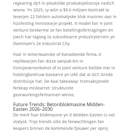
regearing dy't in pleatslike produksjelisinsje nedich
wiene. Yn 2025, sy wûn a $9.6 miljoen kontrakt te
leverjen 22 folslein automatyske blok masines oan in
húsfesting ministearje projekt. It model fan 'e joint
venture beskerme se fan betellingsfertragingen en
joech har tagong ta subsidiearre yndustryterrein yn
Dammam's 2e Industrial City.
Foar in Amerikaanske of Kanadeeske firma, it
replikearjen fan dizze oanpak kin in
lisinsjeoerienkomst of in joint venture belûke mei in
holdingbedriuw basearre yn UAE dat al GCC-brede
distribúsje hat. De kaai takeaway: transaksjonele
ferkeap mislearret; strukturele
gearwurkingsferbannen winne.
Future Trends: Betonblokmasine Midden-
Easten 2026–2030
De merk foar blokmasine yn it Midden-Easten is net
statysk. Trije trends sille de ferwachtingen fan
keapers binnen de kommende fjouwer jier opnij