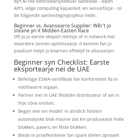
dy't AI-ree kontrôlearsjitektuer oanbiede - iepen
API's, edge computing kapasiteit, en sensorfúzje - sil
de folgjende oanbestegingssyklus liede.
Beginner vs. Avansearre Supplier: Wêr't jo
steane yn it Midden-Easten Race
Oft jo jo earste eksport meitsje of in netwurk mei
meardere lannen optimisearje, it kennen fan jo
poadium helpt jo boarnen effektyf te allocearjen.
Beginner syn Checklist: Earste
eksportearje nei de UAE
Befeiligje ESMA-sertifikaat fan konformiteit fia in
notifisearre orgaan.
Partner mei in UAE fêstelân distributeur of set in
frije sône entiteit.
Begjin mei ien model: in alsidich folslein
automatyske blok masine dat kin produsearje holle
blokken, pavers, en fêste blokken.
Biede in proefkontener fan spare dielen opnaam