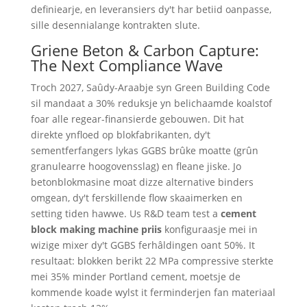
definiearje, en leveransiers dy't har betiid oanpasse,
sille desennialange kontrakten slute.
Griene Beton & Carbon Capture:
The Next Compliance Wave
Troch 2027, Saûdy-Araabje syn Green Building Code
sil mandaat a 30% reduksje yn belichaamde koalstof
foar alle regear-finansierde gebouwen. Dit hat
direkte ynfloed op blokfabrikanten, dy't
sementferfangers lykas GGBS brûke moatte (grûn
granulearre hoogovensslag) en fleane jiske. Jo
betonblokmasine moat dizze alternative binders
omgean, dy't ferskillende flow skaaimerken en
setting tiden hawwe. Us R&D team test a
cement
block making machine priis
konfiguraasje mei in
wizige mixer dy't GGBS ferhâldingen oant 50%. It
resultaat: blokken berikt 22 MPa compressive sterkte
mei 35% minder Portland cement, moetsje de
kommende koade wylst it ferminderjen fan materiaal