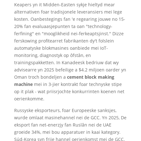
Keapers yn it Midden-Easten sykje hieltyd mear
alternativen foar tradisjonele leveransiers mei lege
kosten. Oanbestegings fan 'e regearing jouwe no 15-
20% fan evaluaasjepunten ta oan "technology-
ferfining" en "mooglikheid nei-ferkeaptsjinst." Dizze
ferskowing profitearret fabrikanten dy't folslein
automatyske blokmasines oanbiede mei IoT-
monitoring, diagnostyk op ôfstân, en
trainingspakketten. In Kanadeesk bedriuw dat wy
advisearre yn 2025 befeilige a $4.2 miljoen oarder yn
Oman troch bondeljen a
cement block making
machine
mei in 3-jier kontrakt foar technyske stipe
op it plak - wat priisrjochte konkurrinten koenen net
oerienkomme.
Russyske eksporteurs, foar Europeeske sanksjes,
wurde omlaat masinehannel nei de GCC. Yn 2025, De
eksport fan net-enerzjy fan Ruslân nei de UAE
groeide 34%, mei bou apparatuer in kaai kategory.
Súd-Korea syn frije hannel oerienkomst mei de GCC,