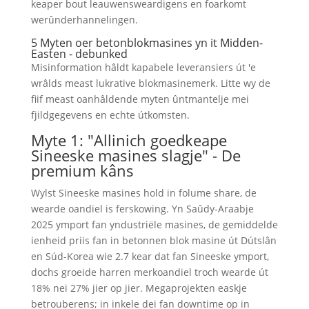
keaper bout leauwensweardigens en foarkomt
werûnderhannelingen.
5 Myten oer betonblokmasines yn it Midden-
Easten - debunked
Misinformation hâldt kapabele leveransiers út 'e
wrâlds meast lukrative blokmasinemerk. Litte wy de
fiif meast oanhâldende myten ûntmantelje mei
fjildgegevens en echte útkomsten.
Myte 1: "Allinich goedkeape
Sineeske masines slagje" - De
premium kâns
Wylst Sineeske masines hold in folume share, de
wearde oandiel is ferskowing. Yn Saûdy-Araabje
2025 ymport fan yndustriële masines, de gemiddelde
ienheid priis fan in betonnen blok masine út Dútslân
en Súd-Korea wie 2.7 kear dat fan Sineeske ymport,
dochs groeide harren merkoandiel troch wearde út
18% nei 27% jier op jier. Megaprojekten easkje
betrouberens; in inkele dei fan downtime op in