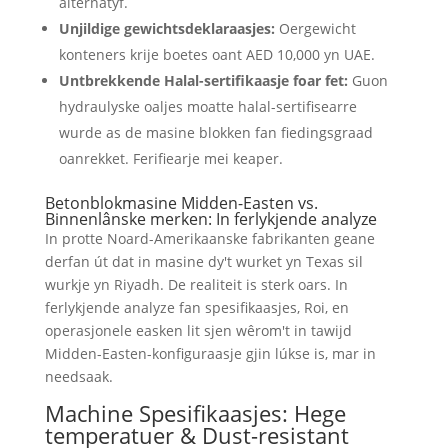
alternatyf.
Unjildige gewichtsdeklaraasjes:
Oergewicht
konteners krije boetes oant AED 10,000 yn UAE.
Untbrekkende Halal-sertifikaasje foar fet:
Guon
hydraulyske oaljes moatte halal-sertifisearre
wurde as de masine blokken fan fiedingsgraad
oanrekket. Ferifiearje mei keaper.
Betonblokmasine Midden-Easten vs.
Binnenlânske merken: In ferlykjende analyze
In protte Noard-Amerikaanske fabrikanten geane
derfan út dat in masine dy't wurket yn Texas sil
wurkje yn Riyadh. De realiteit is sterk oars. In
ferlykjende analyze fan spesifikaasjes, Roi, en
operasjonele easken lit sjen wêrom't in tawijd
Midden-Easten-konfiguraasje gjin lúkse is, mar in
needsaak.
Machine Spesifikaasjes: Hege
temperatuer & Dust-resistant