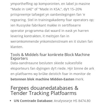
ymportheffing op komponinten, en label jo masine
"Made in UAE" of "Made in KSA,", dy't 15–20%
priispreemje tafoeget yn oanbestegingen fan 'e
regearing. Stel in trainingakademy foar operators op;
ien Russyske fabrikant makke in sertifisearre
operator programma dat waard in eask yn harren
levering kontrakten, it meitsjen fan in
weromkommende ynkomstenstream en it sluten fan
klanten.
Tools & Middels foar konkrete Block Machine
Exporters
Data-oandreaune besluten skiede suksesfolle
eksporteurs fan dyjingen dy't riede. Hjir binne de ark
en platfoarms wy brûke deistich foar in monitor de
betonnen blok machine Midden-Easten
merk.
Fergees douanedatabases &
Tender Tracking Platfoarms
UN Comtrade Database:
Analysearje HS 8474.80