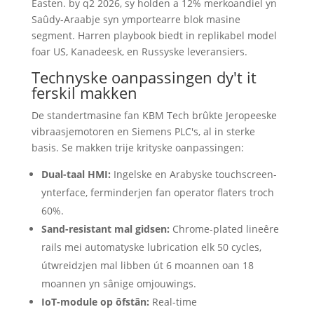
Easten. by q2 2026, sy holden a 12% merkoandiel yn
Saûdy-Araabje syn ymportearre blok masine
segment. Harren playbook biedt in replikabel model
foar US, Kanadeesk, en Russyske leveransiers.
Technyske oanpassingen dy't it
ferskil makken
De standertmasine fan KBM Tech brûkte Jeropeeske
vibraasjemotoren en Siemens PLC's, al in sterke
basis. Se makken trije krityske oanpassingen:
Dual-taal HMI:
Ingelske en Arabyske touchscreen-
ynterface, ferminderjen fan operator flaters troch
60%.
Sand-resistant mal gidsen:
Chrome-plated lineêre
rails mei automatyske lubrication elk 50 cycles,
útwreidzjen mal libben út 6 moannen oan 18
moannen yn sânige omjouwings.
IoT-module op ôfstân:
Real-time