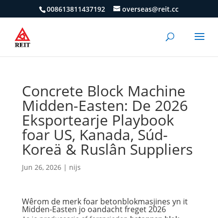
008613811437192
overseas@reit.cc
Concrete Block Machine
Midden-Easten: De 2026
Eksportearje Playbook
foar US, Kanada, Súd-
Koreä & Ruslân Suppliers
Jun 26, 2026
|
nijs
Wêrom de merk foar betonblokmasjines yn it
Midden-Easten jo oandacht freget 2026