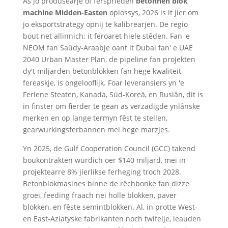
As jo ​​produsearje of fersprieden
betonnen blok
machine Midden-Easten
oplossys, 2026 is it jier om
jo eksportstrategy opnij te kalibrearjen. De regio
bout net allinnich; it feroaret hiele stêden. Fan 'e
NEOM fan Saûdy-Araabje oant it Dubai fan' e UAE
2040 Urban Master Plan, de pipeline fan projekten
dy't miljarden betonblokken fan hege kwaliteit
fereaskje, is ongelooflijk. Foar leveransiers yn 'e
Feriene Steaten, Kanada, Súd-Koreä, en Ruslân, dit is
in finster om fierder te gean as verzadigde ynlânske
merken en op lange termyn fêst te stellen,
gearwurkingsferbannen mei hege marzjes.
Yn 2025, de Gulf Cooperation Council (GCC) takend
boukontrakten wurdich oer $140 miljard, mei in
projektearre 8% jierlikse ferheging troch 2028.
Betonblokmasines binne de rêchbonke fan dizze
groei, feeding fraach nei holle blokken, paver
blokken, en fêste semintblokken. Al, in protte West-
en East-Aziatyske fabrikanten noch twifelje, leauden