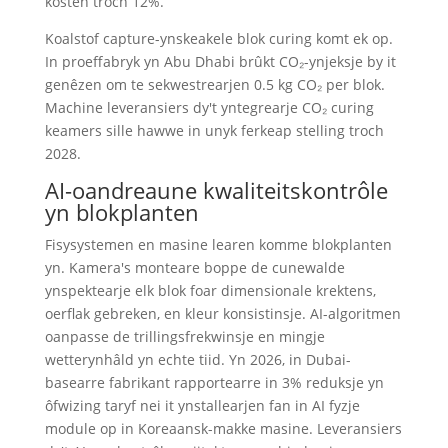
kosten troch 12%.
Koalstof capture-ynskeakele blok curing komt ek op.
In proeffabryk yn Abu Dhabi brûkt CO₂-ynjeksje by it
genêzen om te sekwestrearjen 0.5 kg CO₂ per blok.
Machine leveransiers dy't yntegrearje CO₂ curing
keamers sille hawwe in unyk ferkeap stelling troch
2028.
AI-oandreaune kwaliteitskontrôle
yn blokplanten
Fisysystemen en masine learen komme blokplanten
yn. Kamera's monteare boppe de cunewalde
ynspektearje elk blok foar dimensionale krektens,
oerflak gebreken, en kleur konsistinsje. AI-algoritmen
oanpasse de trillingsfrekwinsje en mingje
wetterynhâld yn echte tiid. Yn 2026, in Dubai-
basearre fabrikant rapportearre in 3% reduksje yn
ôfwizing taryf nei it ynstallearjen fan in AI fyzje
module op in Koreaansk-makke masine. Leveransiers