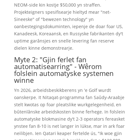
NEOM-side kin kostje $50,000 yn straffen.
Projekteigners spesifisearje hieltyd mear "net-
Sineeske" of "bewezen technology" yn
oanbestegingsdokuminten, iepenje de doar foar US,
Kanadeesk, Koreaansk, en Russyske fabrikanten dy't
uptime garânsjes en snelle levering fan reserve
dielen kinne demonstrearje.
Myte 2: "Gjin ferlet fan
automatisearring" - Wêrom
folslein automatyske systemen
winne
Yn 2026, arbeidsbeskikberens yn 'e Golf wurdt
oanskerpe. It Nitaqat-programma fan Saûdy-Araabje
stelt kwotas op foar pleatslike wurkgelegenheid, en
bûtenlânske arbeidskosten binne ferhege. In folslein
automatyske blokmasine dy't 2-3 operators fereasket
ynstee fan 8-10 is net langer in lúkse, mar in ark foar
neilibjen. Ien Qatari keaper fertelde ús, "Ik woe gjin