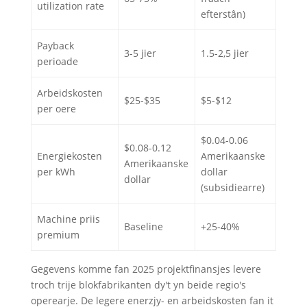
utilization rate
efterstân)
Payback
3-5 jier
1.5-2,5 jier
perioade
Arbeidskosten
$25-$35
$5-$12
per oere
$0.04-0.06
$0.08-0.12
Energiekosten
Amerikaanske
Amerikaanske
per kWh
dollar
dollar
(subsidiearre)
Machine priis
Baseline
+25-40%
premium
Gegevens komme fan 2025 projektfinansjes levere
troch trije blokfabrikanten dy't yn beide regio's
operearje. De legere enerzjy- en arbeidskosten fan it