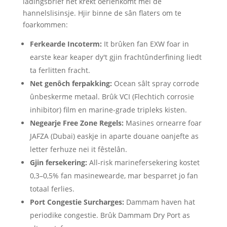
ladingsbrief net krekt oerienkomt mei de
hannelslisinsje. Hjir binne de sân flaters om te
foarkommen:
Ferkearde Incoterm:
It brûken fan EXW foar in
earste kear keaper dy't gjin frachtûnderfining liedt
ta ferlitten fracht.
Net genôch ferpakking:
Ocean sâlt spray corrode
ûnbeskerme metaal. Brûk VCI (Flechtich corrosie
inhibitor) film en marine-grade tripleks kisten.
Negearje Free Zone Regels:
Masines ornearre foar
JAFZA (Dubai) easkje in aparte douane oanjefte as
letter ferhuze nei it fêstelân.
Gjin fersekering:
All-risk marinefersekering kostet
0,3–0,5% fan masinewearde, mar besparret jo fan
totaal ferlies.
Port Congestie Surcharges:
Dammam haven hat
periodike congestie. Brûk Dammam Dry Port as