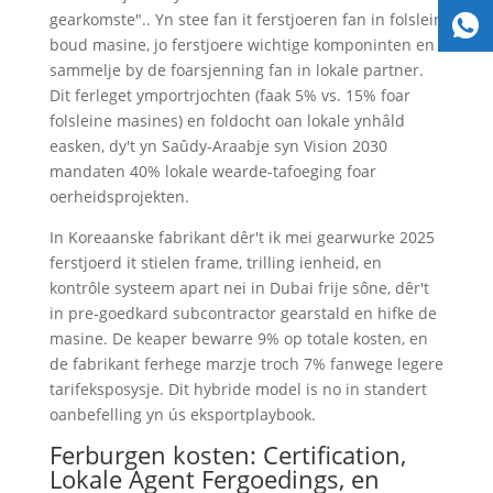
gearkomste".. Yn stee fan it ferstjoeren fan in folslein
boud masine, jo ferstjoere wichtige komponinten en
sammelje by de foarsjenning fan in lokale partner.
Dit ferleget ymportrjochten (faak 5% vs. 15% foar
folsleine masines) en foldocht oan lokale ynhâld
easken, dy't yn Saûdy-Araabje syn Vision 2030
mandaten 40% lokale wearde-tafoeging foar
oerheidsprojekten.
In Koreaanske fabrikant dêr't ik mei gearwurke 2025
ferstjoerd it stielen frame, trilling ienheid, en
kontrôle systeem apart nei in Dubai frije sône, dêr't
in pre-goedkard subcontractor gearstald en hifke de
masine. De keaper bewarre 9% op totale kosten, en
de fabrikant ferhege marzje troch 7% fanwege legere
tarifeksposysje. Dit hybride model is no in standert
oanbefelling yn ús eksportplaybook.
Ferburgen kosten: Certification,
Lokale Agent Fergoedings, en