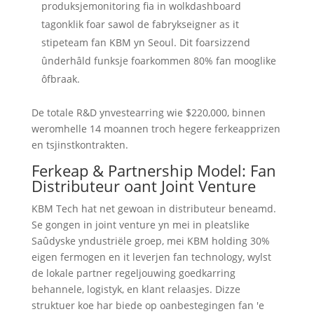
produksjemonitoring fia in wolkdashboard
tagonklik foar sawol de fabrykseigner as it
stipeteam fan KBM yn Seoul. Dit foarsizzend
ûnderhâld funksje foarkommen 80% fan mooglike
ôfbraak.
De totale R&D ynvestearring wie $220,000, binnen
weromhelle 14 moannen troch hegere ferkeapprizen
en tsjinstkontrakten.
Ferkeap & Partnership Model: Fan
Distributeur oant Joint Venture
KBM Tech hat net gewoan in distributeur beneamd.
Se gongen in joint venture yn mei in pleatslike
Saûdyske yndustriële groep, mei KBM holding 30%
eigen fermogen en it leverjen fan technology, wylst
de lokale partner regeljouwing goedkarring
behannele, logistyk, en klant relaasjes. Dizze
struktuer koe har biede op oanbestegingen fan 'e