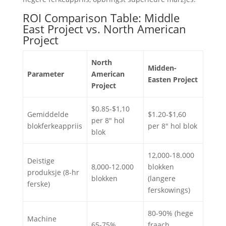
ROI Comparison Table: Middle
East Project vs. North American
Project
North
Midden-
Parameter
American
Easten Project
Project
$0.85-$1,10
Gemiddelde
$1.20-$1,60
per 8" hol
blokferkeappriis
per 8" hol blok
blok
12,000-18.000
Deistige
8,000-12.000
blokken
produksje (8-hr
blokken
(langere
ferske)
ferskowings)
80-90% (hege
Machine
65-75%
fraach