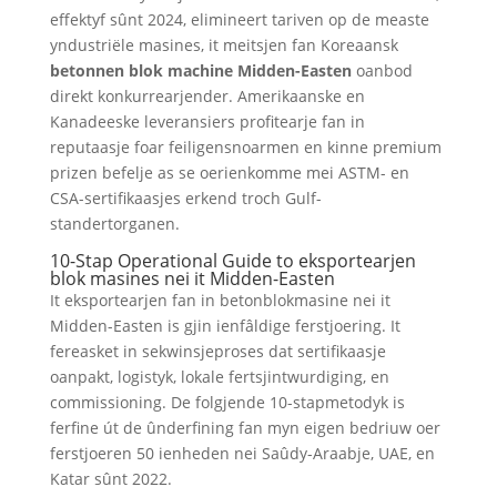
effektyf sûnt 2024, elimineert tariven op de measte
yndustriële masines, it meitsjen fan Koreaansk
betonnen blok machine Midden-Easten
oanbod
direkt konkurrearjender. Amerikaanske en
Kanadeeske leveransiers profitearje fan in
reputaasje foar feiligensnoarmen en kinne premium
prizen befelje as se oerienkomme mei ASTM- en
CSA-sertifikaasjes erkend troch Gulf-
standertorganen.
10-Stap Operational Guide to eksportearjen
blok masines nei it Midden-Easten
It eksportearjen fan in betonblokmasine nei it
Midden-Easten is gjin ienfâldige ferstjoering. It
fereasket in sekwinsjeproses dat sertifikaasje
oanpakt, logistyk, lokale fertsjintwurdiging, en
commissioning. De folgjende 10-stapmetodyk is
ferfine út de ûnderfining fan myn eigen bedriuw oer
ferstjoeren 50 ienheden nei Saûdy-Araabje, UAE, en
Katar sûnt 2022.