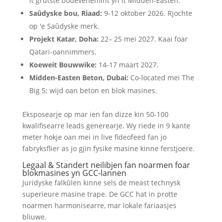
It grutste bouevenemint yn it Midden-Easten.
Saûdyske bou, Riaad:
9-12 oktober 2026. Rjochte
op 'e Saûdyske merk.
Projekt Katar, Doha:
22– 25 mei 2027. Kaai foar
Qatari-oannimmers.
Koeweit Bouwwike:
14-17 maart 2027.
Midden-Easten Beton, Dubai:
Co-located mei The
Big 5; wijd oan beton en blok masines.
Eksposearje op mar ien fan dizze kin 50-100
kwalifisearre leads generearje. Wy riede in 9 kante
meter hokje oan mei in live fideofeed fan jo
fabryksflier as jo gjin fysike masine kinne ferstjoere.
Legaal & Standert neilibjen fan noarmen foar
blokmasines yn GCC-lannen
Juridyske falkûlen kinne sels de meast technysk
superieure masine trape. De GCC hat in protte
noarmen harmonisearre, mar lokale fariaasjes
bliuwe.