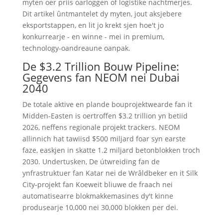
myten oer priis oarloggen of logistike nachtmerjes.
Dit artikel ûntmantelet dy myten, jout aksjebere
eksportstappen, en lit jo krekt sjen hoe't jo
konkurrearje - en winne - mei in premium,
technology-oandreaune oanpak.
De $3.2 Trillion Bouw Pipeline:
Gegevens fan NEOM nei Dubai
2040
De totale aktive en plande bouprojektwearde fan it
Midden-Easten is oertroffen $3.2 trillion yn betiid
2026, neffens regionale projekt trackers. NEOM
allinnich hat tawiisd $500 miljard foar syn earste
faze, easkjen in skatte 1.2 miljard betonblokken troch
2030. Undertusken, De útwreiding fan de
ynfrastruktuer fan Katar nei de Wrâldbeker en it Silk
City-projekt fan Koeweit bliuwe de fraach nei
automatisearre blokmakkemasines dy't kinne
produsearje 10,000 nei 30,000 blokken per dei.