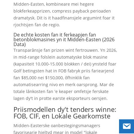
Midden-Easten, kombineare mei hegere
blokferkeapprizen, compress payback perioaden
dramatysk. Dit is it haadfinansjele argumint foar it
rjochtsjen fan de regio.
De echte kosten fan it ferkeapjen fan
betonblokmasines yn it Midden-Easten (2026
Data)
Transparânsje fan prizen wint fertrouwen. Yn 2026,
in mid-range folslein automatyske blok masine
(kapasiteit 10.000-15.000 blokken / dei) ynsteld foar
Golf betingsten hat in FOB fabryk priis fariearjend
fan $85,000 nei $150,000, ôfhinklik fan
automatisearring nivo en merk oarsprong. Mar de
totale lânkosten fan 'e keaper omfetsje ferskate
lagen dy't in protte earste eksporteurs oersjen.
Priismodellen dy't tenders winne:
FOB, CIF, en Lokale Gearkomste
Midden-Easterske oanbestegingsmanagers
favorisearje hieltyd mear in model "lokale