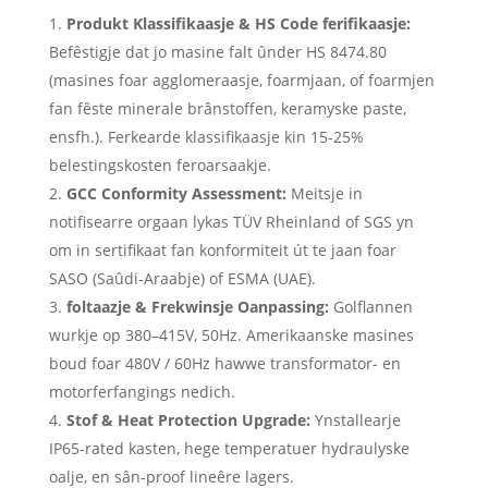
Produkt Klassifikaasje & HS Code ferifikaasje:
Befêstigje dat jo masine falt ûnder HS 8474.80
(masines foar agglomeraasje, foarmjaan, of foarmjen
fan fêste minerale brânstoffen, keramyske paste,
ensfh.). Ferkearde klassifikaasje kin 15-25%
belestingskosten feroarsaakje.
GCC Conformity Assessment:
Meitsje in
notifisearre orgaan lykas TÜV Rheinland of SGS yn
om in sertifikaat fan konformiteit út te jaan foar
SASO (Saûdi-Araabje) of ESMA (UAE).
foltaazje & Frekwinsje Oanpassing:
Golflannen
wurkje op 380–415V, 50Hz. Amerikaanske masines
boud foar 480V / 60Hz hawwe transformator- en
motorferfangings nedich.
Stof & Heat Protection Upgrade:
Ynstallearje
IP65-rated kasten, hege temperatuer hydraulyske
oalje, en sân-proof lineêre lagers.