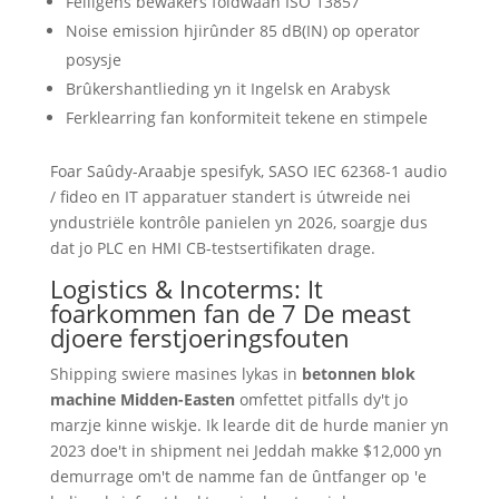
Feiligens bewakers foldwaan ISO 13857
Noise emission hjirûnder 85 dB(IN) op operator
posysje
Brûkershantlieding yn it Ingelsk en Arabysk
Ferklearring fan konformiteit tekene en stimpele
Foar Saûdy-Araabje spesifyk, SASO IEC 62368-1 audio
/ fideo en IT apparatuer standert is útwreide nei
yndustriële kontrôle panielen yn 2026, soargje dus
dat jo PLC en HMI CB-testsertifikaten drage.
Logistics & Incoterms: It
foarkommen fan de 7 De meast
djoere ferstjoeringsfouten
Shipping swiere masines lykas in
betonnen blok
machine Midden-Easten
omfettet pitfalls dy't jo
marzje kinne wiskje. Ik learde dit de hurde manier yn
2023 doe't in shipment nei Jeddah makke $12,000 yn
demurrage om't de namme fan de ûntfanger op 'e