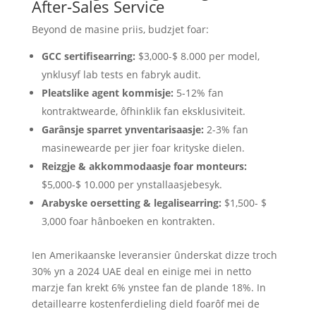
After-Sales Service
Beyond de masine priis, budzjet foar:
GCC sertifisearring:
$3,000-$ 8.000 per model,
ynklusyf lab tests en fabryk audit.
Pleatslike agent kommisje:
5-12% fan
kontraktwearde, ôfhinklik fan eksklusiviteit.
Garânsje sparret ynventarisaasje:
2-3% fan
masinewearde per jier foar krityske dielen.
Reizgje & akkommodaasje foar monteurs:
$5,000-$ 10.000 per ynstallaasjebesyk.
Arabyske oersetting & legalisearring:
$1,500- $
3,000 foar hânboeken en kontrakten.
Ien Amerikaanske leveransier ûnderskat dizze troch
30% yn a 2024 UAE deal en einige mei in netto
marzje fan krekt 6% ynstee fan de plande 18%. In
detaillearre kostenferdieling dield foarôf mei de