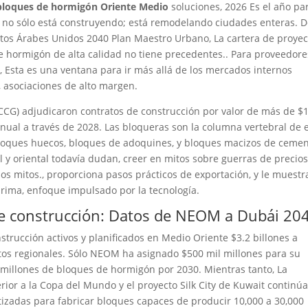
 bloques de hormigón Oriente Medio
soluciones, 2026 Es el año pa
ón no sólo está construyendo; está remodelando ciudades enteras. D
tos Árabes Unidos 2040 Plan Maestro Urbano, La cartera de proyec
e hormigón de alta calidad no tiene precedentes.. Para proveedore
, Esta es una ventana para ir más allá de los mercados internos
, asociaciones de alto margen.
(CCG) adjudicaron contratos de construcción por valor de más de $
ual a través de 2028. Las bloqueras son la columna vertebral de 
loques huecos, bloques de adoquines, y bloques macizos de cemen
 y oriental todavía dudan, creer en mitos sobre guerras de precios
sos mitos., proporciona pasos prácticos de exportación, y le muestr
ima, enfoque impulsado por la tecnología.
 de construcción: Datos de NEOM a Dubái 20
nstrucción activos y planificados en Medio Oriente $3.2 billones a
tos regionales. Sólo NEOM ha asignado $500 mil millones para su
 millones de bloques de hormigón por 2030. Mientras tanto, La
rior a la Copa del Mundo y el proyecto Silk City de Kuwait continú
adas para fabricar bloques capaces de producir 10,000 a 30,000