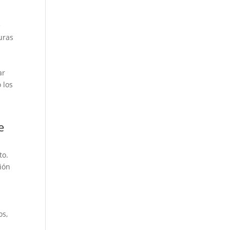
e
uras
ar
 los
e
to.
ción
os,