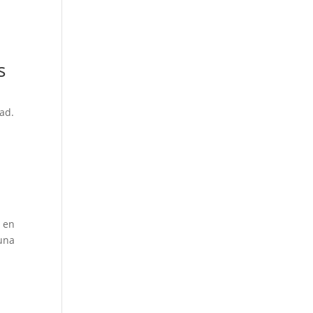
s
ad.
ó en
 una