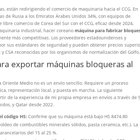
as, están redirigiendo el comercio de maquinaria hacia el CCG. En
cas de Rusia a los Emiratos Árabes Unidos 34%, con equipos de
e libre comercio de Corea del Sur con el CCG, eficaz desde 2024,
maquinaria industrial, hacer coreano
máquina para fabricar bloque
mente más competitivas. Los proveedores estadounidenses y
por sus estándares de seguridad y pueden obtener precios superi
M y CSA reconocidas por los organismos de normalización del Golfo.
ara exportar máquinas bloqueras al
Oriente Medio no es un envío sencillo. Requiere un proceso
tica, representación local, y puesta en marcha. La siguiente
rtir de la experiencia de mi propia empresa en envíos a través de 
idos, y Qatar desde 2022.
del código HS:
Confirme que su máquina está bajo HS 8474.80
ldeo de combustibles minerales sólidos, pasta ceramica, etc.). La
arancelarios del 15 al 25 %.