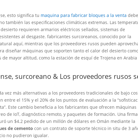
, esto significa tu
maquina para fabricar bloques a la venta
deb
ino también las especificaciones climáticas extremas. Las temperat
 desierto requieren armarios eléctricos sellados, sistemas de
sistentes al desgaste. fabricantes surcoreanos, conocido por la
 natural aquí, mientras que los proveedores rusos pueden aprovech
ara diseñar máquinas que soporten tanto el calor del desierto como
s de mayor altitud, como la estación de esquí de Trojena en Arabia
nse, surcoreano & Los proveedores rusos s
vez más alternativas a los proveedores tradicionales de bajo cos
 entre el 15% y el 20% de los puntos de evaluación a la “sofistica
nta”. Este cambio beneficia a los fabricantes que ofrecen máquinas
eo de IoT, diagnóstico remoto, y paquetes de formación. Una firma
uró un $4.2 pedido de un millón de dólares en Omán mediante la
ques de cemento
con un contrato de soporte técnico in situ de 3 añ
cio no pudieron igualar.