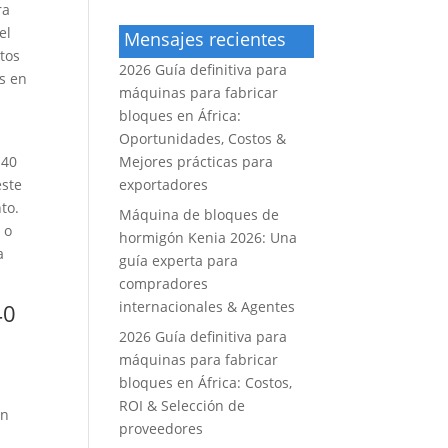
ra
el
Mensajes recientes
tos
2026 Guía definitiva para
s en
máquinas para fabricar
bloques en África:
Oportunidades, Costos &
140
Mejores prácticas para
este
exportadores
to.
Máquina de bloques de
 o
hormigón Kenia 2026: Una
a
guía experta para
compradores
internacionales & Agentes
40
2026 Guía definitiva para
máquinas para fabricar
bloques en África: Costos,
ROI & Selección de
an
proveedores