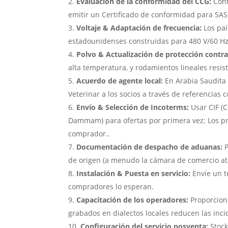
Evaluación de la conformidad del CCG:
Cont
emitir un Certificado de conformidad para SAS
Voltaje & Adaptación de frecuencia:
Los pa
estadounidenses construidas para 480 V/60 H
Polvo & Actualización de protección contra
alta temperatura, y rodamientos lineales resist
Acuerdo de agente local:
En Arabia Saudita 
Veterinar a los socios a través de referencias c
Envío & Selección de Incoterms:
Usar CIF (C
Dammam) para ofertas por primera vez; Los p
comprador..
Documentación de despacho de aduanas:
P
de origen (a menudo la cámara de comercio ate
Instalación & Puesta en servicio:
Envíe un t
compradores lo esperan.
Capacitación de los operadores:
Proporcion
grabados en dialectos locales reducen las inci
Configuración del servicio posventa:
Stoc