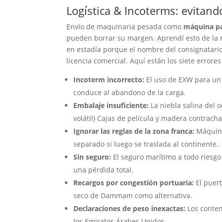
Logística & Incoterms: evitand
Envío de maquinaria pesada como
máquina pa
pueden borrar su margen. Aprendí esto de la 
en estadía porque el nombre del consignatari
licencia comercial. Aquí están los siete errores 
Incoterm incorrecto:
El uso de EXW para un
conduce al abandono de la carga.
Embalaje insuficiente:
La niebla salina del 
volátil) Cajas de película y madera contrach
Ignorar las reglas de la zona franca:
Máquina
separado si luego se traslada al continente..
Sin seguro:
El seguro marítimo a todo riesgo 
una pérdida total.
Recargos por congestión portuaria:
El puer
seco de Dammam como alternativa.
Declaraciones de peso inexactas:
Los conte
los Emiratos Árabes Unidos.