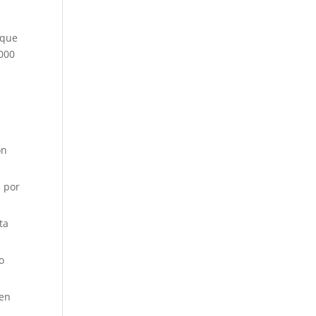
 que
,000
ón
 por
ta
o
 en