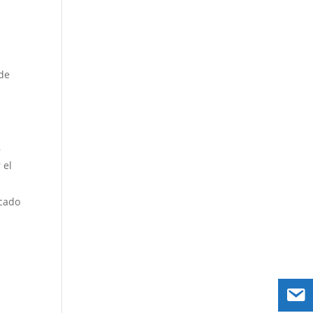
 de
,
 el
icado