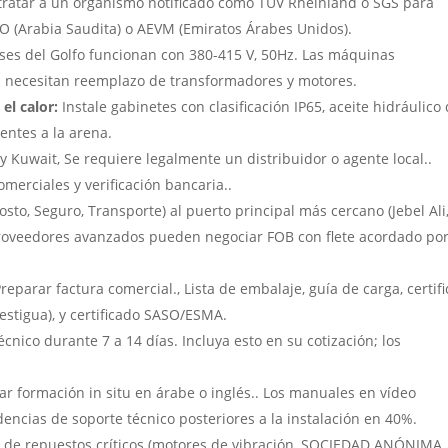
ratar a un organismo notificado como TÜV Rheinland o SGS para
O (Arabia Saudita) o AEVM (Emiratos Árabes Unidos).
íses del Golfo funcionan con 380-415 V, 50Hz. Las máquinas
z necesitan reemplazo de transformadores y motores.
 el calor:
Instale gabinetes con clasificación IP65, aceite hidráulico
entes a la arena.
y Kuwait, Se requiere legalmente un distribuidor o agente local..
omerciales y verificación bancaria..
osto, Seguro, Transporte) al puerto principal más cercano (Jebel Ali
roveedores avanzados pueden negociar FOB con flete acordado por
reparar factura comercial., Lista de embalaje, guía de carga, certif
stigua), y certificado SASO/ESMA.
écnico durante 7 a 14 días. Incluya esto en su cotización; los
ar formación in situ en árabe o inglés.. Los manuales en vídeo
dencias de soporte técnico posteriores a la instalación en 40%.
k de repuestos críticos (motores de vibración, SOCIEDAD ANÓNIMA,