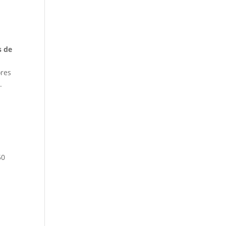
s de
ores
.
50