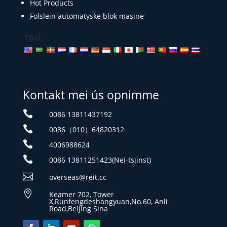
Hot Products
Folslein automatyske blok masine
taal:
Kontakt mei ús opnimme

0086 13811437192

0086（010）64820312

4006988624

0086 13811251423(Nei-tsjinst)

overseas@reit.cc

Keamer 702, Tower
X,Runfengdeshangyuan,No.60, Anli
Road,Beijing Sina