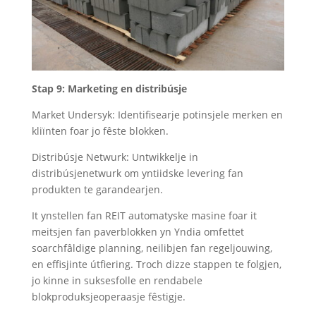
Stap 9: Marketing en distribúsje
Market Undersyk: Identifisearje potinsjele merken en
kliïnten foar jo fêste blokken.
Distribúsje Netwurk: Untwikkelje in
distribúsjenetwurk om yntiidske levering fan
produkten te garandearjen.
It ynstellen fan REIT automatyske masine foar it
meitsjen fan paverblokken yn Yndia omfettet
soarchfâldige planning, neilibjen fan regeljouwing,
en effisjinte útfiering. Troch dizze stappen te folgjen,
jo kinne in suksesfolle en rendabele
blokproduksjeoperaasje fêstigje.