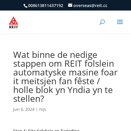
008613811437192
overseas@reit.cc
Wat binne de nedige
stappen om REIT folslein
automatyske masine foar
it meitsjen fan fêste /
holle blok yn Yndia yn te
stellen?
Jun 6, 2024
|
nijs
Stap 1: Site Seleksje en Tarieding