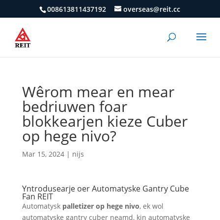
008613811437192
overseas@reit.cc
Wêrom mear en mear
bedriuwen foar
blokkearjen kieze Cuber
op hege nivo?
Mar 15, 2024
|
nijs
Yntrodusearje oer Automatyske Gantry Cube
Fan REIT
Automatysk
palletizer op hege nivo
, ek wol
automatyske gantry cuber neamd, kin automatyske