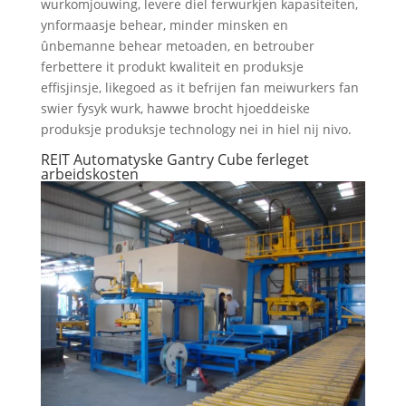
wurkomjouwing, levere diel ferwurkjen kapasiteiten,
ynformaasje behear, minder minsken en
ûnbemanne behear metoaden, en betrouber
ferbettere it produkt kwaliteit en produksje
effisjinsje, likegoed as it befrijen fan meiwurkers fan
swier fysyk wurk, hawwe brocht hjoeddeiske
produksje produksje technology nei in hiel nij nivo.
REIT Automatyske Gantry Cube ferleget
arbeidskosten