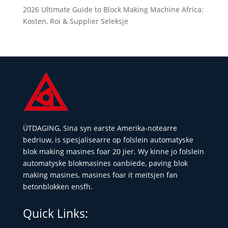
2026 Ultimate Guide to Block Making Machine Africa:
Kosten, Roi & Supplier Seleksje
ÚTDAGING, Sina syn earste Amerika-notearre
bedriuw, is spesjalisearre op folslein automatyske
blok making masines foar 20 jier. Wy kinne jo folslein
automatyske blokmasines oanbiede, paving blok
making masines, masines foar it meitsjen fan
betonblokken ensfh.
Quick Links: