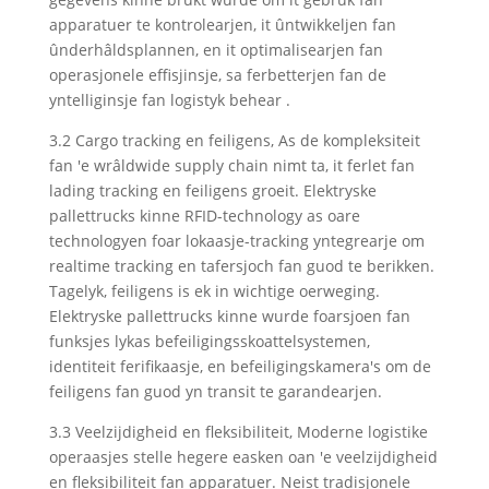
apparatuer te kontrolearjen, it ûntwikkeljen fan
ûnderhâldsplannen, en it optimalisearjen fan
operasjonele effisjinsje, sa ferbetterjen fan de
yntelliginsje fan logistyk behear .
3.2 Cargo tracking en feiligens, As de kompleksiteit
fan 'e wrâldwide supply chain nimt ta, it ferlet fan
lading tracking en feiligens groeit. Elektryske
pallettrucks kinne RFID-technology as oare
technologyen foar lokaasje-tracking yntegrearje om
realtime tracking en tafersjoch fan guod te berikken.
Tagelyk, feiligens is ek in wichtige oerweging.
Elektryske pallettrucks kinne wurde foarsjoen fan
funksjes lykas befeiligingsskoattelsystemen,
identiteit ferifikaasje, en befeiligingskamera's om de
feiligens fan guod yn transit te garandearjen.
3.3 Veelzijdigheid en fleksibiliteit, Moderne logistike
operaasjes stelle hegere easken oan 'e veelzijdigheid
en fleksibiliteit fan apparatuer. Neist tradisjonele