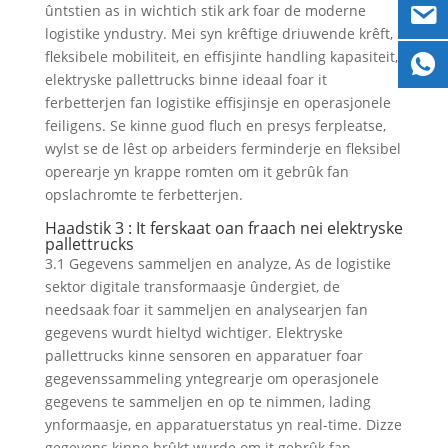
ûntstien as in wichtich stik ark foar de moderne
logistike yndustry. Mei syn krêftige driuwende krêft,
fleksibele mobiliteit, en effisjinte handling kapasiteit,
elektryske pallettrucks binne ideaal foar it
ferbetterjen fan logistike effisjinsje en operasjonele
feiligens. Se kinne guod fluch en presys ferpleatse,
wylst se de lêst op arbeiders ferminderje en fleksibel
operearje yn krappe romten om it gebrûk fan
opslachromte te ferbetterjen.
Haadstik 3 : It ferskaat oan fraach nei elektryske
pallettrucks
3.1 Gegevens sammeljen en analyze, As de logistike
sektor digitale transformaasje ûndergiet, de
needsaak foar it sammeljen en analysearjen fan
gegevens wurdt hieltyd wichtiger. Elektryske
pallettrucks kinne sensoren en apparatuer foar
gegevenssammeling yntegrearje om operasjonele
gegevens te sammeljen en op te nimmen, lading
ynformaasje, en apparatuerstatus yn real-time. Dizze
gegevens kinne brûkt wurde om it gebrûk fan