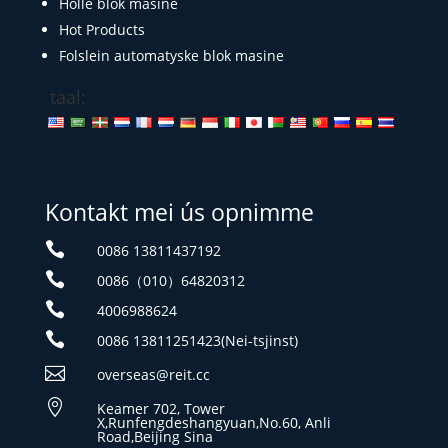
Holle blok masine
Hot Products
Folslein automatyske blok masine
taal:
Kontakt mei ús opnimme

0086 13811437192

0086（010）64820312

4006988624

0086 13811251423(Nei-tsjinst)

overseas@reit.cc

Keamer 702, Tower
X,Runfengdeshangyuan,No.60, Anli
Road,Beijing Sina