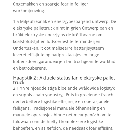
ûngemakken en soargje foar in feiliger
wurkomjouwing.
1.5 Miljeufreonlik en enerzjybesparjend ûntwerp: De
elektryske pallettruck nimt in grien ûntwerp oan en
brûkt elektryske enerzjy as de krêftboarne om
koalstofútstjit en lûdsoerlêst te ferminderjen.
Undertusken, it optimalisearre batterijsysteem
leveret effisjinte oplaadprestaasjes en lange
libbensdoer, garandearjen fan trochgeande wurktiid
en betrouberens.
Haadstik 2 : Aktuele status fan elektryske pallet
truck
2.1 Yn 'e hjoeddeistige bloeiende wrâldwide logistyk
en supply chain yndustry, d'r is in groeiende fraach
nei ferbettere logistike effisjinsje en operasjonele
feiligens. Tradisjoneel manuele ôfhanneling en
manuele operaasjes binne net mear genôch om te
foldwaan oan de hieltyd kompleksere logistike
behoeften, en as gefolch, de needsaak foar effisjint,