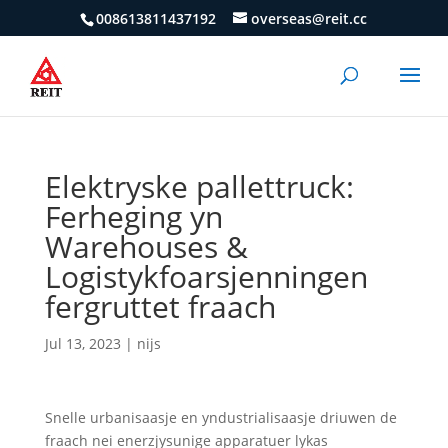
008613811437192
overseas@reit.cc
Elektryske pallettruck:
Ferheging yn
Warehouses &
Logistykfoarsjenningen
fergruttet fraach
Jul 13, 2023
|
nijs
Snelle urbanisaasje en yndustrialisaasje driuwen de
fraach nei enerzjysunige apparatuer lykas