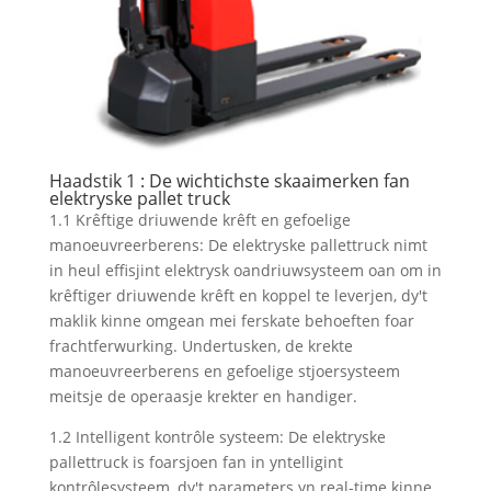
Haadstik 1 : De wichtichste skaaimerken fan
elektryske pallet truck
1.1 Krêftige driuwende krêft en gefoelige
manoeuvreerberens: De elektryske pallettruck nimt
in heul effisjint elektrysk oandriuwsysteem oan om in
krêftiger driuwende krêft en koppel te leverjen, dy't
maklik kinne omgean mei ferskate behoeften foar
frachtferwurking. Undertusken, de krekte
manoeuvreerberens en gefoelige stjoersysteem
meitsje de operaasje krekter en handiger.
1.2 Intelligent kontrôle systeem: De elektryske
pallettruck is foarsjoen fan in yntelligint
kontrôlesysteem, dy't parameters yn real-time kinne