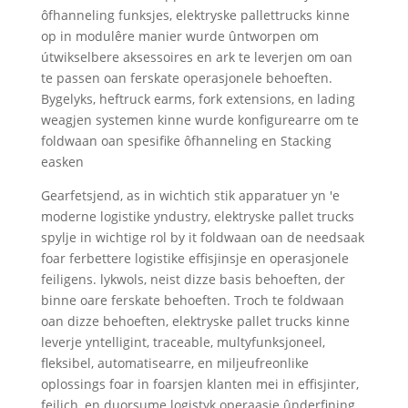
ôfhanneling funksjes, elektryske pallettrucks kinne
op in modulêre manier wurde ûntworpen om
útwikselbere aksessoires en ark te leverjen om oan
te passen oan ferskate operasjonele behoeften.
Bygelyks, heftruck earms, fork extensions, en lading
weagjen systemen kinne wurde konfigurearre om te
foldwaan oan spesifike ôfhanneling en Stacking
easken
Gearfetsjend, as in wichtich stik apparatuer yn 'e
moderne logistike yndustry, elektryske pallet trucks
spylje in wichtige rol by it foldwaan oan de needsaak
foar ferbettere logistike effisjinsje en operasjonele
feiligens. lykwols, neist dizze basis behoeften, der
binne oare ferskate behoeften. Troch te foldwaan
oan dizze behoeften, elektryske pallet trucks kinne
leverje yntelligint, traceable, multyfunksjoneel,
fleksibel, automatisearre, en miljeufreonlike
oplossings foar in foarsjen klanten mei in effisjinter,
feilich, en duorsume logistyk operaasje ûnderfining.