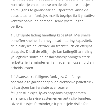
kontrolearje en oanpasse om de bêste prestaasjes
en feiligens te garandearjen. Operators kinne de
autostatus en -funksjes maklik begripe fia it yntuïtive
kontrôlepaniel en personaliseare ynstellingen
berikke.
1.3 Effisjinte lading handling kapasiteit: Mei snelle
opheffen snelheid en hege load-bearing kapasiteit,
de elektryske pallettruck kin fracht fluch en effisjint
steapele. Dit sil de effisjinsje fan ladingôfhanneling
yn logistike sintra en opslachfoarsjenningen sterk
ferbetterje, ferminderjen fan laden en lossen tiid en
arbeidskosten.
1.4 Avansearre feiligens funksjes: Om feilige
operaasje te garandearjen, de elektryske pallettruck
is foarsjoen fan ferskate avansearre
feiligensfunksjes, lykas anty-botsingsapparaten,
emergency braking systemen en anty-slip banden.
Dizze funksjes ferminderje it potinsjele risiko fan