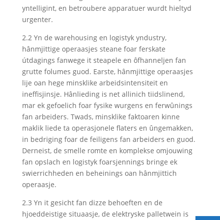
yntelligint, en betroubere apparatuer wurdt hieltyd
urgenter.
2.2 Yn de warehousing en logistyk yndustry,
hânmjittige operaasjes steane foar ferskate
útdagings fanwege it steapele en ôfhanneljen fan
grutte folumes guod. Earste, hânmjittige operaasjes
lije oan hege minsklike arbeidsintensiteit en
ineffisjinsje. Hânlieding is net allinich tiidslinend,
mar ek gefoelich foar fysike wurgens en ferwûnings
fan arbeiders. Twads, minsklike faktoaren kinne
maklik liede ta operasjonele flaters en ûngemakken,
in bedriging foar de feiligens fan arbeiders en guod.
Derneist, de smelle romte en komplekse omjouwing
fan opslach en logistyk foarsjennings bringe ek
swierrichheden en beheinings oan hânmjittich
operaasje.
2.3 Yn it gesicht fan dizze behoeften en de
hjoeddeistige situaasje, de elektryske palletwein is