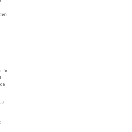
a
eden
e
ación
l
 de
La
s