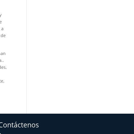
y
e
 a
 de
ñan
a..
des,
te,
Contáctenos