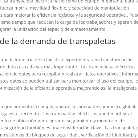
al, La transpaleta eléctrica nació como un equipo importante para l
fuerza motriz, movilidad flexible, y capacidad de manipulación
es para mejorar la eficiencia logística y la seguridad operativa.. Pu
mismo tiempo que reducen la carga de los trabajadores y operan d
jorar la utilización del espacio de almacenamiento..
d de la demanda de transpaletas
a que la industria de la logística experimenta una transformación
s de datos es cada vez más importante.. Las transpaletas eléctricas
ción de datos para recopilar y registrar datos operativos., inform
stos datos se pueden utilizar para monitorear el uso del equipo., e
imización de la eficiencia operativa, mejorando así la inteligencia
da que aumenta la complejidad de la cadena de suministro global, 
rga está creciendo.. Las transpaletas eléctricas pueden integrar
iento de ubicación para lograr el seguimiento y monitoreo de
La seguridad también es una consideración clave.. Las transpaleta
o sistemas de bloqueo de seguridad., verificación de identidad, y