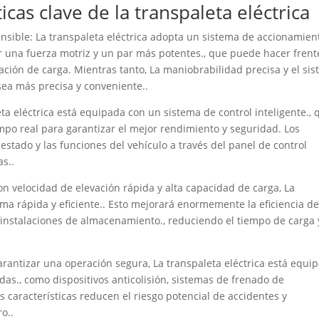
ticas clave de la transpaleta eléctrica
ensible: La transpaleta eléctrica adopta un sistema de accionamien
ar una fuerza motriz y un par más potentes., que puede hacer frent
ción de carga. Mientras tanto, La maniobrabilidad precisa y el si
sea más precisa y conveniente..
eta eléctrica está equipada con un sistema de control inteligente., 
po real para garantizar el mejor rendimiento y seguridad. Los
tado y las funciones del vehículo a través del panel de control
as..
n velocidad de elevación rápida y alta capacidad de carga, La
rma rápida y eficiente.. Esto mejorará enormemente la eficiencia de
s instalaciones de almacenamiento., reduciendo el tiempo de carga 
rantizar una operación segura, La transpaleta eléctrica está equi
das., como dispositivos anticolisión, sistemas de frenado de
 características reducen el riesgo potencial de accidentes y
o..