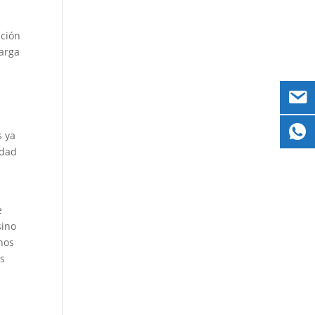
ación
larga
s ya
idad
e
sino
anos
os