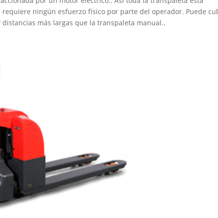
accionada por un motor eléctrico.. Así toda la transpaleta está
se requiere ningún esfuerzo físico por parte del operador. Puede cu
 distancias más largas que la transpaleta manual..