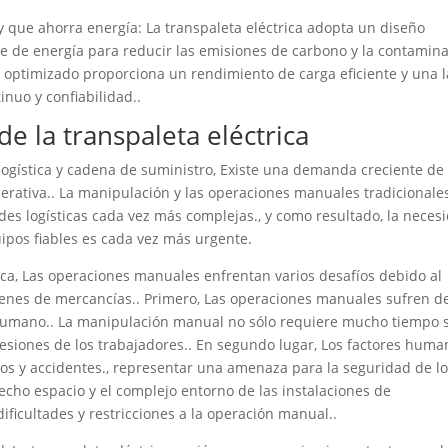
 que ahorra energía: La transpaleta eléctrica adopta un diseño
nte de energía para reducir las emisiones de carbono y la contamin
ía optimizado proporciona un rendimiento de carga eficiente y una 
inuo y confiabilidad..
de la transpaleta eléctrica
e logística y cadena de suministro, Existe una demanda creciente de
operativa.. La manipulación y las operaciones manuales tradicionale
ades logísticas cada vez más complejas., y como resultado, la neces
uipos fiables es cada vez más urgente.
tica, Las operaciones manuales enfrentan varios desafíos debido al
enes de mercancías.. Primero, Las operaciones manuales sufren d
o humano.. La manipulación manual no sólo requiere mucho tiempo 
 lesiones de los trabajadores.. En segundo lugar, Los factores hum
os y accidentes., representar una amenaza para la seguridad de l
echo espacio y el complejo entorno de las instalaciones de
ficultades y restricciones a la operación manual..