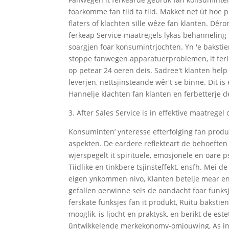
foarkomme fan tiid ta tiid. Makket net út hoe pi
flaters of klachten sille wêze fan klanten. Dêrom
ferkeap Service-maatregels lykas behanneling
soargjen foar konsumintrjochten. Yn 'e baksti
stoppe fanwegen apparatuerproblemen, it ferlie
op petear 24 oeren deis. Sadree't klanten hel
leverjen, nettsjinsteande wêr't se binne. Dit i
Hannelje klachten fan klanten en ferbetterje d
3. After Sales Service is in effektive maatregel
Konsuminten’ ynteresse efterfolging fan produ
aspekten. De eardere reflekteart de behoeften 
wjerspegelt it spirituele, emosjonele en oare p
Tiidlike en tinkbere tsjinsteffekt, ensfh. Mei 
eigen ynkommen nivo, Klanten betelje mear en 
gefallen oerwinne sels de oandacht foar funksj
ferskate funksjes fan it produkt, Ruitu bakstie
mooglik, is ljocht en praktysk, en berikt de es
ûntwikkelende merkekonomy-omjouwing, As in b