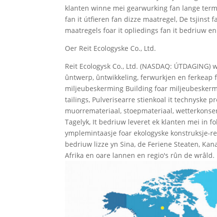
klanten winne mei gearwurking fan lange termyn
fan it útfieren fan dizze maatregel, De tsjinst
maatregels foar it opliedings fan it bedriuw en 
Oer Reit Ecologyske Co., Ltd.
Reit Ecologysk Co., Ltd. (NASDAQ: ÚTDAGING) w
ûntwerp, ûntwikkeling, ferwurkjen en ferkeap
miljeubeskerming Building foar miljeubeskermi
tailings, Pulverisearre stienkoal it technyske 
muorremateriaal, stoepmateriaal, wetterkonserv
Tagelyk, It bedriuw leveret ek klanten mei in f
ymplemintaasje foar ekologyske konstruksje-rela
bedriuw lizze yn Sina, de Feriene Steaten, Kan
Afrika en oare lannen en regio's rûn de wrâld.