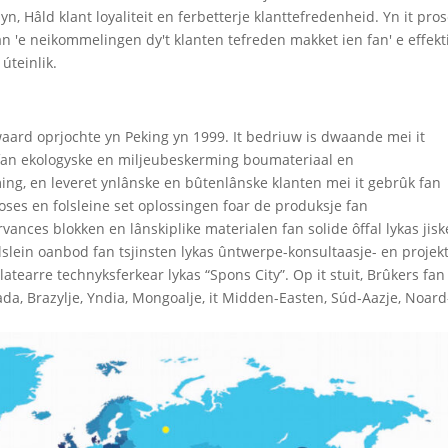
, Hâld klant loyaliteit en ferbetterje klanttefredenheid. Yn it pro
 fan 'e neikommelingen dy't klanten tefreden makket ien fan' e effekt
úteinlik.
aard oprjochte yn Peking yn 1999. It bedriuw is dwaande mei it
 fan ekologyske en miljeubeskerming boumateriaal en
ng, en leveret ynlânske en bûtenlânske klanten mei it gebrûk fan
proses en folsleine set oplossingen foar de produksje fan
ances blokken en lânskiplike materialen fan solide ôffal lykas jisk
olslein oanbod fan tsjinsten lykas ûntwerpe-konsultaasje- en projekt
tearre technyksferkear lykas “Spons City”. Op it stuit, Brûkers fan 
ada, Brazylje, Yndia, Mongoalje, it Midden-Easten, Súd-Aazje, Noard