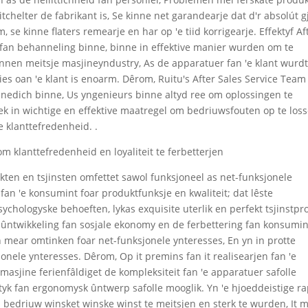
tchelter de fabrikant is, Se kinne net garandearje dat d'r absolút g
, se kinne flaters remearje en har op 'e tiid korrigearje. Effektyf Af
 fan behanneling binne, binne in effektive manier wurden om te
ennen meitsje masjineyndustry, As de apparatuer fan 'e klant wurd
s oan 'e klant is enoarm. Dêrom, Ruitu's After Sales Service Team 
p nedich binne, Us yngenieurs binne altyd ree om oplossingen te
s ek in wichtige en effektive maatregel om bedriuwsfouten op te loss
e klanttefredenheid. .
 om klanttefredenheid en loyaliteit te ferbetterjen
kten en tsjinsten omfettet sawol funksjoneel as net-funksjonele
fan 'e konsumint foar produktfunksje en kwaliteit; dat lêste
sychologyske behoeften, lykas exquisite uterlik en perfekt tsjinstpr
de ûntwikkeling fan sosjale ekonomy en de ferbettering fan konsumin
mear omtinken foar net-funksjonele ynteresses, En yn in protte
onele ynteresses. Dêrom, Op it premins fan it realisearjen fan 'e
nmasjine ferienfâldiget de kompleksiteit fan 'e apparatuer safolle
tetyk fan ergonomysk ûntwerp safolle mooglik. Yn 'e hjoeddeistige ra
edriuw winsket winske winst te meitsjen en sterk te wurden, It 