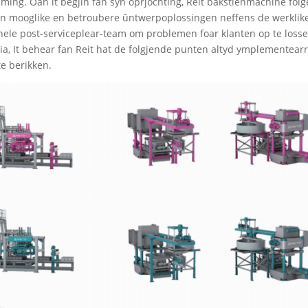
ing. Oan it begjin fan syn oprjochting, Reit bakstienmachine folg
p fan mooglike en betroubere ûntwerpoplossingen neffens de werklik
jonele post-serviceplear-team om problemen foar klanten op te loss
nnia, It behear fan Reit hat de folgjende punten altyd ymplementear
te berikken.