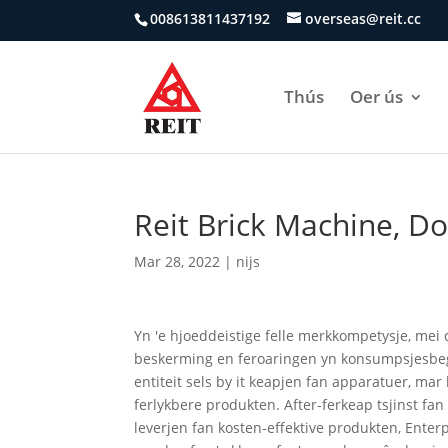
008613811437192
overseas@reit.cc
Thús
Oer ús
Reit Brick Machine, Doe
Mar 28, 2022
|
nijs
Yn 'e hjoeddeistige felle merkkompetysje, mei
beskerming en feroaringen yn konsumpsjesbegr
entiteit sels by it keapjen fan apparatuer, ma
ferlykbere produkten. After-ferkeap tsjinst fan
leverjen fan kosten-effektive produkten, Enterp