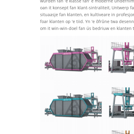
wurden fan 'e klasse fan' e moderne ûndernimm
oan it konsept fan klant-sintraliteit, Untwer
situaasje fan klanten, en kultiveare in profes
foar klanten op 'e tiid. Yn 'e ôfrûne twa dese
om it win-win-doel fan ús bedriuw en klanten 