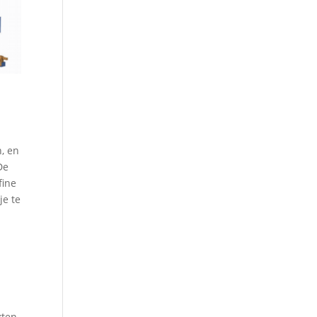
n, en
De
fine
je te
kten