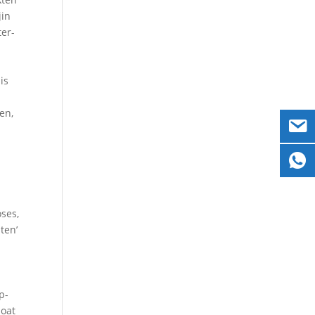
jin
ter-
t
is
en,
oses,
ten’
p-
moat