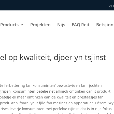
REI
Products
Projekten
Nijs
FAQ Reit
Betsjinn
l op kwaliteit, djoer yn tsjinst
 de ferbettering fan konsuminten’ bewustwêzen fan rjochten
ipen, Konsuminten betelje net allinich omtinken oan it produkt
r betelje ek mear omtinken oan de kwaliteit en prestaasjes fan
 produkten, foaral yn it fjild fan masines en apparatuer. Dêrom, Wyl
rises leverje konsuminten mei perfekte tsjinst, dat is in nije fokus