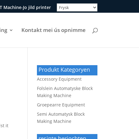
T Machine-Jo jild printer
ing
Kontakt mei ús opnimme
Produkt Kategoryen
Accessory Equipment
Folslein Automatyske Block
Making Machine
Groepearre Equipment
Semi Automatysk Block
Making Machine
st it
resinte berjochten