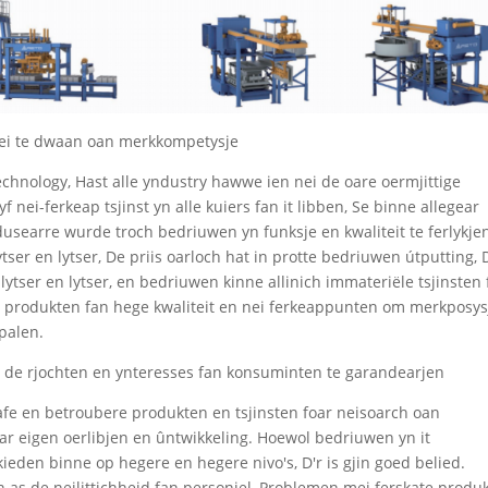
 mei te dwaan oan merkkompetysje
echnology, Hast alle yndustry hawwe ien nei de oare oermjittige
 nei-ferkeap tsjinst yn alle kuiers fan it libben, Se binne allegear
usearre wurde troch bedriuwen yn funksje en kwaliteit te ferlykje
ytser en lytser, De priis oarloch hat in protte bedriuwen útputting, 
ytser en lytser, en bedriuwen kinne allinich immateriële tsjinsten 
mei produkten fan hege kwaliteit en nei ferkeappunten om merkposys
palen.
 om de rjochten en ynteresses fan konsuminten te garandearjen
Safe en betroubere produkten en tsjinsten foar neisoarch oan
har eigen oerlibjen en ûntwikkeling. Hoewol bedriuwen yn it
kieden binne op hegere en hegere nivo's, D'r is gjin goed belied.
as de neilittichheid fan personiel, Problemen mei ferskate produ