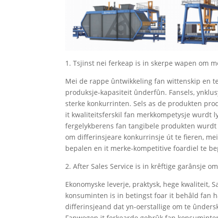
1. Tsjinst nei ferkeap is in skerpe wapen om
Mei de rappe ûntwikkeling fan wittenskip en t
produksje-kapasiteit ûnderfûn. Fansels, ynklusyf
sterke konkurrinten. Sels as de produkten prod
it kwaliteitsferskil fan merkkompetysje wurdt l
fergelykberens fan tangibele produkten wurdt l
om differinsjeare konkurrinsje út te fieren, 
bepalen en it merke-kompetitive foardiel te be
2. After Sales Service is in krêftige garânsje
Ekonomyske leverje, praktysk, hege kwaliteit, 
konsuminten is in betingst foar it behâld fan 
differinsjeand dat yn-oerstallige om te ûnders
Fanwegen it ferkearde gebrûk fan konsuminten 