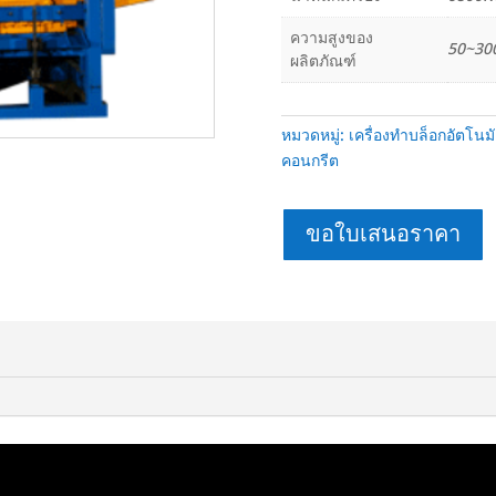
ความสูงของ
50~3
ผลิตภัณฑ์
หมวดหมู่:
เครื่องทำบล็อกอัตโนมัต
คอนกรีต
ขอใบเสนอราคา