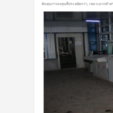
ต้นทุนการลงทุนที่ประหยัดกว่า, เหมาะมากสำหรับผู