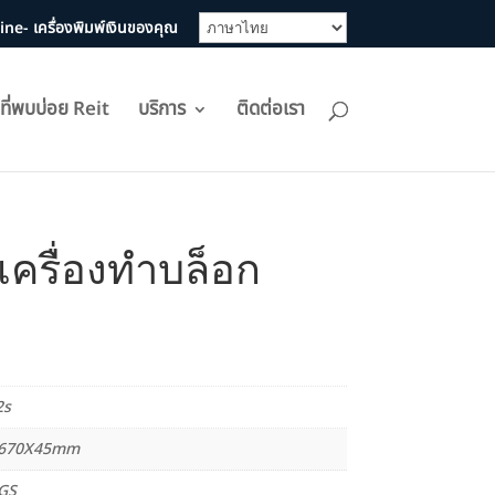
e- เครื่องพิมพ์เงินของคุณ
ที่พบบ่อย Reit
บริการ
ติดต่อเรา
เครื่องทำบล็อก
2s
X670X45mm
GS