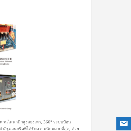
่วนไดนามิกสูงสองเท่า, 360° ระบบป้อน
อิฐคอนกรีตที่ได้รับความนิยมมากที่สุด, ด้วย