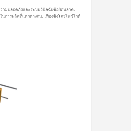
กความปลอดภัยและระบบวินิจฉัยข้อผิดพลาด.
การผลิตที่แตกต่างกัน. เฟืองซิงโครไนซ์ไกด์