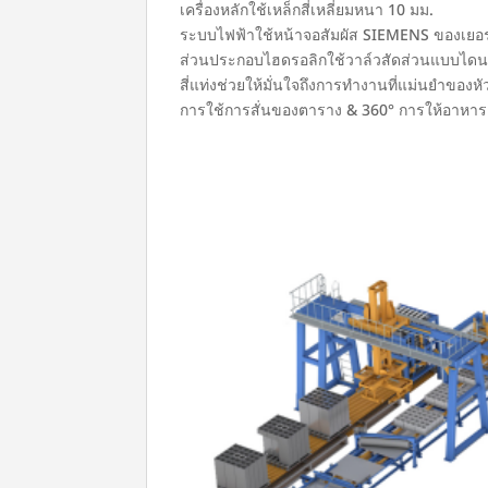
เครื่องหลักใช้เหล็กสี่เหลี่ยมหนา 10 มม.
ระบบไฟฟ้าใช้หน้าจอสัมผัส SIEMENS ของเยอร
ส่วนประกอบไฮดรอลิกใช้วาล์วสัดส่วนแบบไดนาม
สี่แท่งช่วยให้มั่นใจถึงการทำงานที่แม่นยำของหั
การใช้การสั่นของตาราง & 360° การให้อาหารแบ