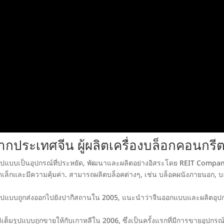
กประเทศจีน ผู้ผลิตเครื่องบล็อกคอนกรี
รูปแบบเป็นอุปกรณ์ที่ประหยัด, พัฒนาและผลิตอย่างอิสระโดย REIT Comp
็กและมีความคุ้มค่า. สามารถผลิตบล็อคต่างๆ, เช่น บล็อคผนังภายนอก, บล็
ูปแบบถูกส่งออกไปยังปากีสถานใน 2005, แนะนำว่าจีนออกแบบและผลิตอุปกรณ
็มรูปแบบถูกขายให้กับเกาหลีใน 2006, ซึ่งเป็นครั้งแรกที่มีการขายอุปกรณ