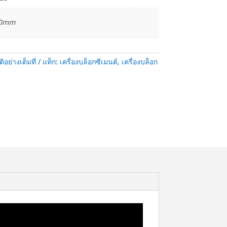
00mm
ิอย่างเต็มที่
แท็ก:
เครื่องบล็อกซีเมนต์
,
เครื่องบล็อก