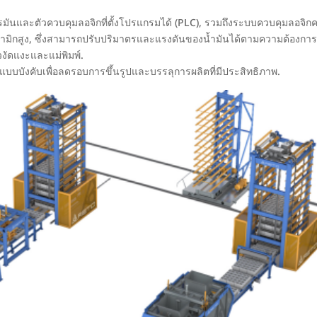
มันและตัวควบคุมลอจิกที่ตั้งโปรแกรมได้ (PLC), รวมถึงระบบควบคุมลอจิ
ิกสูง, ซึ่งสามารถปรับปริมาตรและแรงดันของน้ำมันได้ตามความต้องการใน
วงัดแงะและแม่พิมพ์.
บบังคับเพื่อลดรอบการขึ้นรูปและบรรลุการผลิตที่มีประสิทธิภาพ.