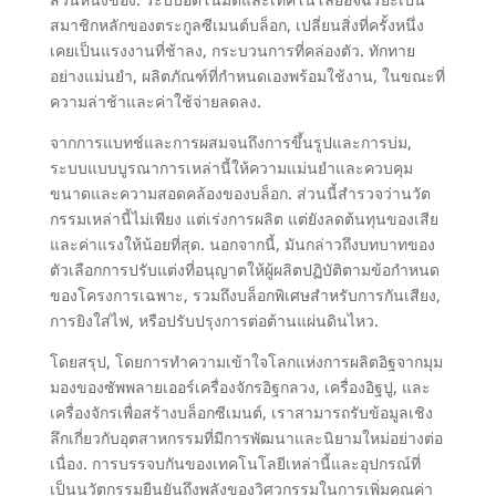
ส่วนหนึ่งของ. ระบบอัตโนมัติและเทคโนโลยีอัจฉริยะเป็น
สมาชิกหลักของตระกูลซีเมนต์บล็อก, เปลี่ยนสิ่งที่ครั้งหนึ่ง
เคยเป็นแรงงานที่ช้าลง, กระบวนการที่คล่องตัว. ทักทาย
อย่างแม่นยำ, ผลิตภัณฑ์ที่กำหนดเองพร้อมใช้งาน, ในขณะที่
ความล่าช้าและค่าใช้จ่ายลดลง.
จากการแบทช์และการผสมจนถึงการขึ้นรูปและการบ่ม,
ระบบแบบบูรณาการเหล่านี้ให้ความแม่นยำและควบคุม
ขนาดและความสอดคล้องของบล็อก. ส่วนนี้สำรวจว่านวัต
กรรมเหล่านี้ไม่เพียง แต่เร่งการผลิต แต่ยังลดต้นทุนของเสีย
และค่าแรงให้น้อยที่สุด. นอกจากนี้, มันกล่าวถึงบทบาทของ
ตัวเลือกการปรับแต่งที่อนุญาตให้ผู้ผลิตปฏิบัติตามข้อกำหนด
ของโครงการเฉพาะ, รวมถึงบล็อกพิเศษสำหรับการกันเสียง,
การยิงใส่ไฟ, หรือปรับปรุงการต่อต้านแผ่นดินไหว.
โดยสรุป, โดยการทำความเข้าใจโลกแห่งการผลิตอิฐจากมุม
มองของซัพพลายเออร์เครื่องจักรอิฐกลวง, เครื่องอิฐปู, และ
เครื่องจักรเพื่อสร้างบล็อกซีเมนต์, เราสามารถรับข้อมูลเชิง
ลึกเกี่ยวกับอุตสาหกรรมที่มีการพัฒนาและนิยามใหม่อย่างต่อ
เนื่อง. การบรรจบกันของเทคโนโลยีเหล่านี้และอุปกรณ์ที่
เป็นนวัตกรรมยืนยันถึงพลังของวิศวกรรมในการเพิ่มคุณค่า