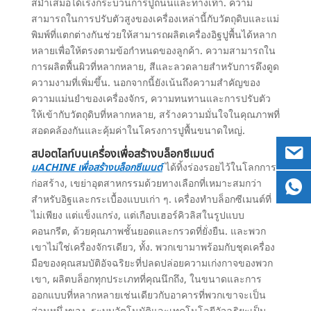
สม่ำเสมอได้เร่งกระบวนการปูถนนและทางเท้า. ความ
สามารถในการปรับตัวสูงของเครื่องเหล่านี้กับวัตถุดิบและแม่
พิมพ์ที่แตกต่างกันช่วยให้สามารถผลิตเครื่องอิฐปูพื้นได้หลาก
หลายเพื่อให้ตรงตามข้อกำหนดของลูกค้า. ความสามารถใน
การผลิตพื้นผิวที่หลากหลาย, สีและลวดลายสำหรับการดึงดูด
ความงามที่เพิ่มขึ้น. นอกจากนี้ยังเน้นถึงความสำคัญของ
ความแม่นยำของเครื่องจักร, ความทนทานและการปรับตัว
ให้เข้ากับวัตถุดิบที่หลากหลาย, สร้างความมั่นใจในคุณภาพที่
สอดคล้องกันและคุ้มค่าในโครงการปูพื้นขนาดใหญ่.
สปอตไลท์บนเครื่องเพื่อสร้างบล็อกซีเมนต์
ม
ACHINE เพื่อสร้างบล็อกซีเมนต์
ได้ทิ้งร่องรอยไว้ในโลกการ
ก่อสร้าง, เขย่าอุตสาหกรรมด้วยทางเลือกที่เหมาะสมกว่า
สำหรับอิฐและกระเบื้องแบบเก่า ๆ. เครื่องทำบล็อกซีเมนต์ที่
ไม่เพียง แต่แข็งแกร่ง, แต่เกือบเฮอร์คิวลิสในรูปแบบ
คอนกรีต, ด้วยคุณภาพชั้นยอดและกรวดที่ยั่งยืน. และพวก
เขาไม่ใช่เครื่องจักรเดียว, ทั้ง. พวกเขามาพร้อมกับชุดเครื่อง
มือของคุณสมบัติอัจฉริยะที่ปลดปล่อยความเก่งกาจของพวก
เขา, ผลิตบล็อกทุกประเภทที่คุณนึกถึง, ในขนาดและการ
ออกแบบที่หลากหลายเช่นเดียวกับอาคารที่พวกเขาจะเป็น