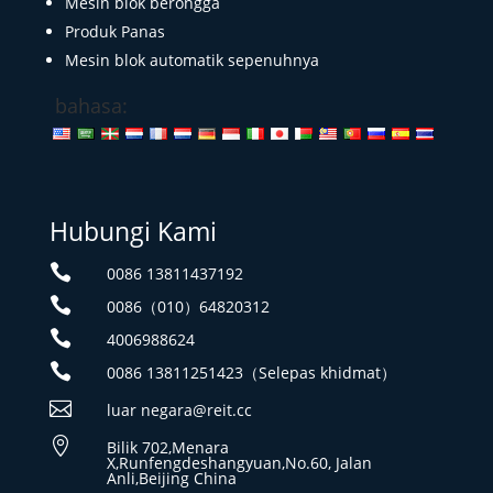
Mesin blok berongga
Produk Panas
Mesin blok automatik sepenuhnya
bahasa:
Hubungi Kami

0086 13811437192

0086（010）64820312

4006988624

0086 13811251423（Selepas khidmat）

luar negara@reit.cc

Bilik 702,Menara
X,Runfengdeshangyuan,No.60, Jalan
Anli,Beijing China