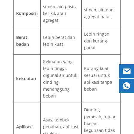
simen, air, pasir,
simen, air, dan
Komposisi
kerikil, atau
agregat halus
agregat
Lebih ringan
Berat
Lebih berat dan
dan kurang
badan
lebih kuat
padat
Kekuatan yang
lebih tinggi,
Kurang kuat,
digunakan untuk
sesuai untuk
kekuatan
dinding
aplikasi tanpa
menanggung
beban
beban
Dinding
pemisah, tujuan
Asas, tembok
hiasan,
Aplikasi
penahan, aplikasi
kegunaan tidak
struktur