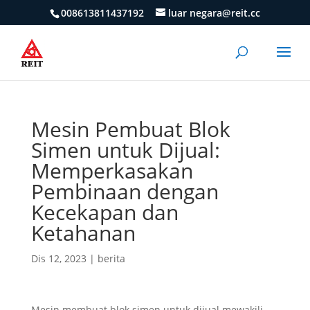
008613811437192
luar negara@reit.cc
Mesin Pembuat Blok
Simen untuk Dijual:
Memperkasakan
Pembinaan dengan
Kecekapan dan
Ketahanan
Dis 12, 2023
|
berita
Mesin membuat blok simen untuk dijual mewakili