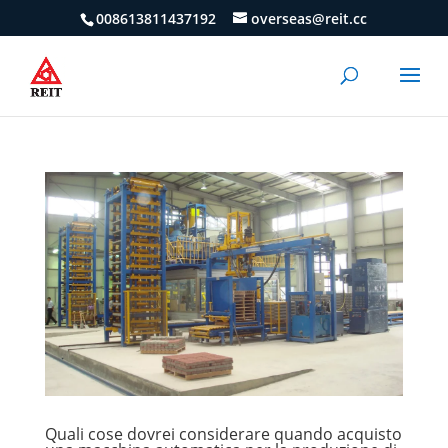
008613811437192
overseas@reit.cc
Quali cose dovrei considerare quando acquisto