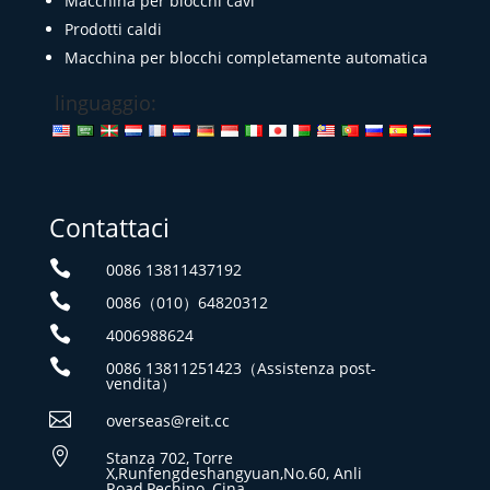
Macchina per blocchi cavi
Prodotti caldi
Macchina per blocchi completamente automatica
linguaggio:
Contattaci

0086 13811437192

0086（010）64820312

4006988624

0086 13811251423（Assistenza post-
vendita）

overseas@reit.cc

Stanza 702, Torre
X,Runfengdeshangyuan,No.60, Anli
Road,Pechino, Cina