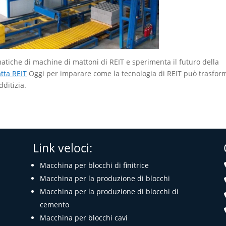
matiche di machine di mattoni di REIT e sperimenta il futuro della
tta REIT
Oggi per imparare come la tecnologia di REIT può trasfor
dditizia.
Link veloci:
Macchina per blocchi di finitrice
Macchina per la produzione di blocchi
Macchina per la produzione di blocchi di
cemento
Macchina per blocchi cavi