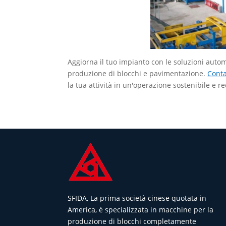
Aggiorna il tuo impianto con le soluzioni auto
produzione di blocchi e pavimentazione.
Conta
la tua attività in un'operazione sostenibile e re
SFIDA, La prima società cinese quotata in
America, è specializzata in macchine per la
produzione di blocchi completamente