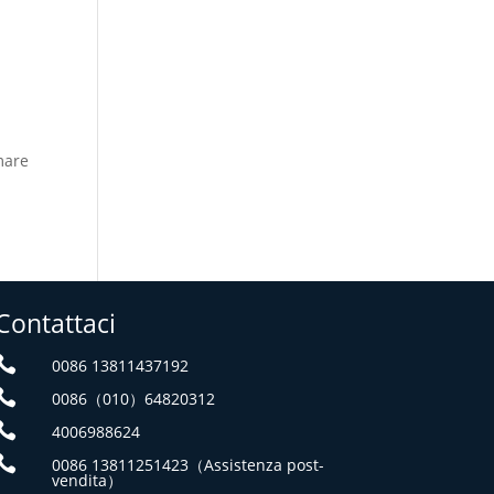
mare
Contattaci

0086 13811437192

0086（010）64820312

4006988624

0086 13811251423（Assistenza post-
vendita）