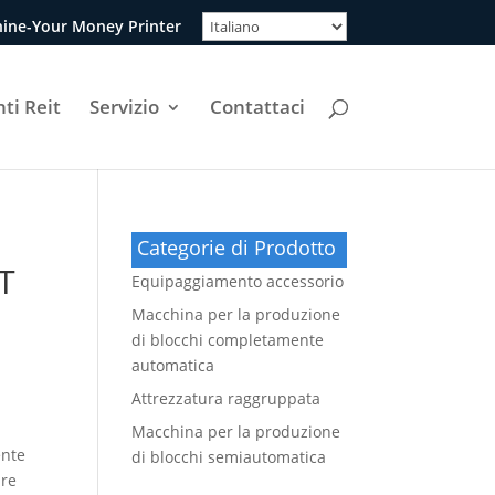
ine-Your Money Printer
ti Reit
Servizio
Contattaci
r
Categorie di Prodotto
IT
Equipaggiamento accessorio
Macchina per la produzione
di blocchi completamente
automatica
Attrezzatura raggruppata
Macchina per la produzione
ente
di blocchi semiautomatica
ire