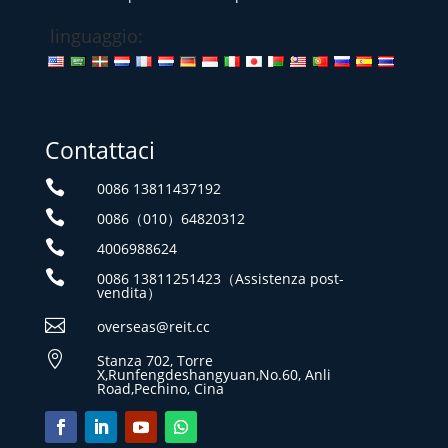
linguaggio:
Contattaci

0086 13811437192

0086（010）64820312

4006988624

0086 13811251423（Assistenza post-
vendita）

overseas@reit.cc

Stanza 702, Torre
X,Runfengdeshangyuan,No.60, Anli
Road,Pechino, Cina