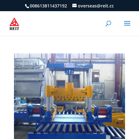
008613811437192
overseas@reit.cc