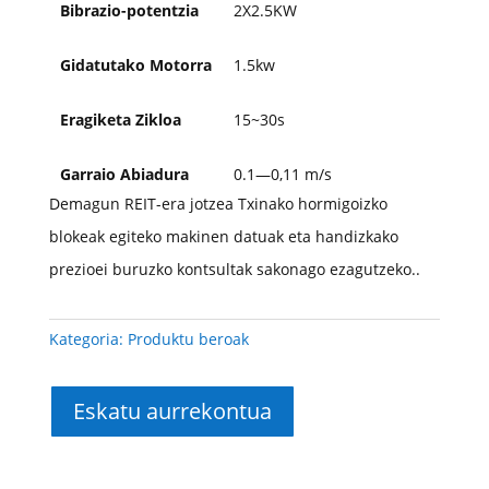
Bibrazio-potentzia
2X2.5KW
Gidatutako Motorra
1.5kw
Eragiketa Zikloa
15~30s
Garraio Abiadura
0.1—0,11 m/s
Demagun REIT-era jotzea Txinako hormigoizko
blokeak egiteko makinen datuak eta handizkako
prezioei buruzko kontsultak sakonago ezagutzeko..
Kategoria:
Produktu beroak
Eskatu aurrekontua