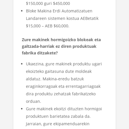
$150,000 guri $450,000
Bloke Makina Erdi Automatizatuen
Landareen sistemen kostua AEBetatik
$15,000 – AEB $60,000.
Zure makinek hormigoizko blokeak eta
galtzada-harriak ez diren produktuak
fabrika ditzakete?
Ukaezina, gure makinek produktu ugari
ekoizteko gaitasuna dute moldeak
aldatuz. Makina-eredu batzuk
eraginkorragoak eta errentagarriagoak
dira produktu zehatzak fabrikatzeko
orduan.
Gure makinek ekoitzi dituzten hormigoi
produktuen barietatea zabala da.
Jarraian, gure ekipamenduarekin