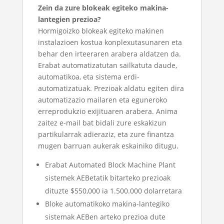
Zein da zure blokeak egiteko makina-
lantegien prezioa?
Hormigoizko blokeak egiteko makinen
instalazioen kostua konplexutasunaren eta
behar den irteeraren arabera aldatzen da.
Erabat automatizatutan sailkatuta daude,
automatikoa, eta sistema erdi-
automatizatuak. Prezioak aldatu egiten dira
automatizazio mailaren eta eguneroko
erreprodukzio exijituaren arabera. Anima
zaitez e-mail bat bidali zure eskakizun
partikularrak adieraziz, eta zure finantza
mugen barruan aukerak eskainiko ditugu.
Erabat Automated Block Machine Plant
sistemek AEBetatik bitarteko prezioak
dituzte $550,000 ia 1.500.000 dolarretara
Bloke automatikoko makina-lantegiko
sistemak AEBen arteko prezioa dute