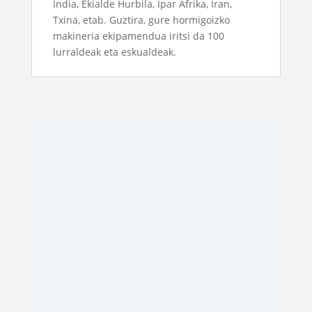
India, Ekialde Hurbila, Ipar Afrika, Iran,
Txina, etab. Guztira, gure hormigoizko
makineria ekipamendua iritsi da 100
lurraldeak eta eskualdeak.