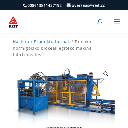
008613811437192
overseas@reit.cc
Hasiera
/
Produktu beroak
/ Txinako
hormigoizko blokeak egiteko makina
fabrikatzailea