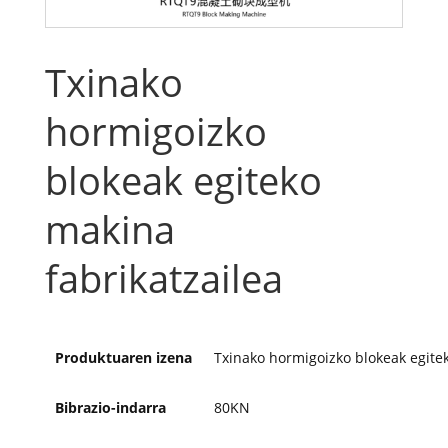
Txinako
hormigoizko
blokeak egiteko
makina
fabrikatzailea
Produktuaren izena
Txinako hormigoizko blokeak egite
Bibrazio-indarra
80KN