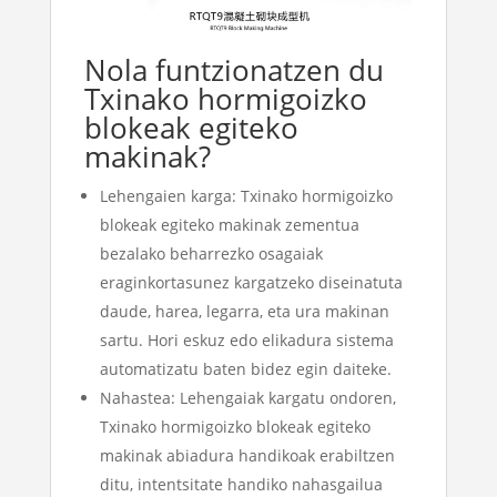
Nola funtzionatzen du
Txinako hormigoizko
blokeak egiteko
makinak?
Lehengaien karga: Txinako hormigoizko
blokeak egiteko makinak zementua
bezalako beharrezko osagaiak
eraginkortasunez kargatzeko diseinatuta
daude, harea, legarra, eta ura makinan
sartu. Hori eskuz edo elikadura sistema
automatizatu baten bidez egin daiteke.
Nahastea: Lehengaiak kargatu ondoren,
Txinako hormigoizko blokeak egiteko
makinak abiadura handikoak erabiltzen
ditu, intentsitate handiko nahasgailua