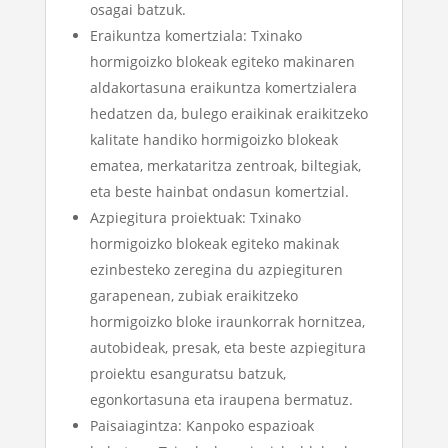
osagai batzuk.
Eraikuntza komertziala: Txinako
hormigoizko blokeak egiteko makinaren
aldakortasuna eraikuntza komertzialera
hedatzen da, bulego eraikinak eraikitzeko
kalitate handiko hormigoizko blokeak
ematea, merkataritza zentroak, biltegiak,
eta beste hainbat ondasun komertzial.
Azpiegitura proiektuak: Txinako
hormigoizko blokeak egiteko makinak
ezinbesteko zeregina du azpiegituren
garapenean, zubiak eraikitzeko
hormigoizko bloke iraunkorrak hornitzea,
autobideak, presak, eta beste azpiegitura
proiektu esanguratsu batzuk,
egonkortasuna eta iraupena bermatuz.
Paisaiagintza: Kanpoko espazioak