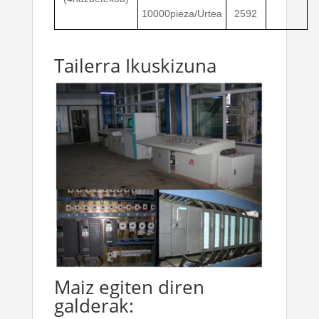
10000pieza/Urtea
2592
Tailerra Ikuskizuna
Maiz egiten diren
galderak: