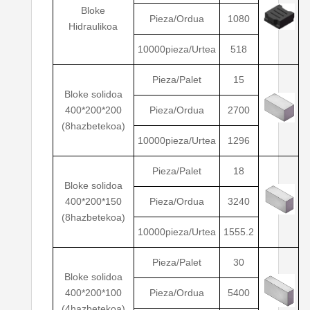
Bloke
Pieza/Ordua
1080
Hidraulikoa
10000pieza/Urtea
518
Pieza/Palet
15
Bloke solidoa
400*200*200
Pieza/Ordua
2700
(8hazbetekoa)
10000pieza/Urtea
1296
Pieza/Palet
18
Bloke solidoa
400*200*150
Pieza/Ordua
3240
(8hazbetekoa)
10000pieza/Urtea
1555.2
Pieza/Palet
30
Bloke solidoa
400*200*100
Pieza/Ordua
5400
(4hazbetekoa)