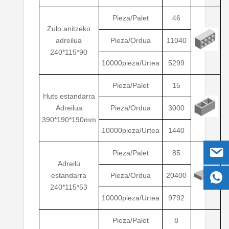
Pieza/Palet
46
Zulo anitzeko
adreilua
Pieza/Ordua
11040
240*115*90
10000pieza/Urtea
5299
Pieza/Palet
15
Huts estandarra
Adreilua
Pieza/Ordua
3000
390*190*190mm
10000pieza/Urtea
1440
Pieza/Palet
85
Adreilu
estandarra
Pieza/Ordua
20400
240*115*53
10000pieza/Urtea
9792
Pieza/Palet
8