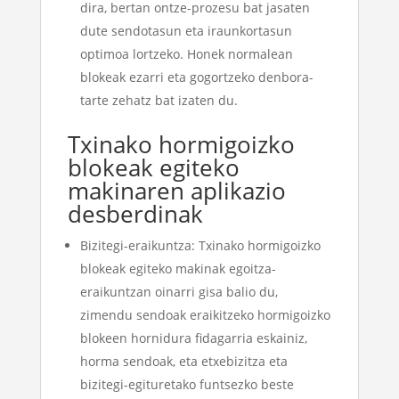
dira, bertan ontze-prozesu bat jasaten
dute sendotasun eta iraunkortasun
optimoa lortzeko. Honek normalean
blokeak ezarri eta gogortzeko denbora-
tarte zehatz bat izaten du.
Txinako hormigoizko
blokeak egiteko
makinaren aplikazio
desberdinak
Bizitegi-eraikuntza: Txinako hormigoizko
blokeak egiteko makinak egoitza-
eraikuntzan oinarri gisa balio du,
zimendu sendoak eraikitzeko hormigoizko
blokeen hornidura fidagarria eskainiz,
horma sendoak, eta etxebizitza eta
bizitegi-egituretako funtsezko beste