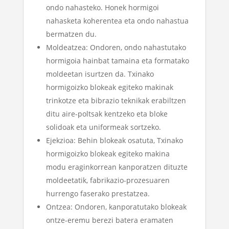
ondo nahasteko. Honek hormigoi
nahasketa koherentea eta ondo nahastua
bermatzen du.
Moldeatzea: Ondoren, ondo nahastutako
hormigoia hainbat tamaina eta formatako
moldeetan isurtzen da. Txinako
hormigoizko blokeak egiteko makinak
trinkotze eta bibrazio teknikak erabiltzen
ditu aire-poltsak kentzeko eta bloke
solidoak eta uniformeak sortzeko.
Ejekzioa: Behin blokeak osatuta, Txinako
hormigoizko blokeak egiteko makina
modu eraginkorrean kanporatzen dituzte
moldeetatik, fabrikazio-prozesuaren
hurrengo faserako prestatzea.
Ontzea: Ondoren, kanporatutako blokeak
ontze-eremu berezi batera eramaten