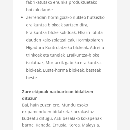
fabrikatutako ehunka produktuetako
batzuk daude.
Zerrendan hormigoizko nukleo hutsezko
eraikuntza blokeak sartzen dira,
Eraikuntza-bloke solidoak, Elkarri lotuta
dauden kale-zolatzaileak, Hormigoiaren
Higadura Kontrolatzeko blokeak, Adreilu
trinkoak eta tunelak, Eraikuntza-bloke
isolatuak, Mortarrik gabeko eraikuntza-
blokeak, Euste-horma blokeak, besteak
beste.
Zure ekipoak nazioartean bidaltzen
dituzu?
Bai, hain zuzen ere. Mundu osoko
ekipamenduen bidalketak arrakastaz
kudeatu ditugu, AEB bezalako kokapenak
barne, Kanada, Errusia, Korea, Malaysia,