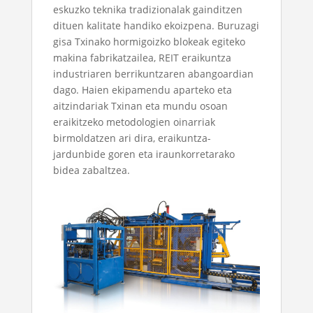
eskuzko teknika tradizionalak gainditzen
dituen kalitate handiko ekoizpena. Buruzagi
gisa
Txinako hormigoizko blokeak egiteko
makina fabrikatzailea
, REIT eraikuntza
industriaren berrikuntzaren abangoardian
dago. Haien ekipamendu aparteko eta
aitzindariak Txinan eta mundu osoan
eraikitzeko metodologien oinarriak
birmoldatzen ari dira, eraikuntza-
jardunbide goren eta iraunkorretarako
bidea zabaltzea.