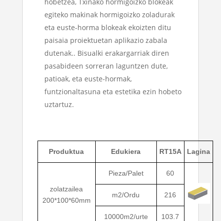
hobetzea, Txinako hormigoizko blokeak
egiteko makinak hormigoizko zoladurak
eta euste-horma blokeak ekoizten ditu
paisaia proiektuetan aplikazio zabala
dutenak.. Bisualki erakargarriak diren
pasabideen sorreran laguntzen dute,
patioak, eta euste-hormak,
funtzionaltasuna eta estetika ezin hobeto
uztartuz.
Produktua
Edukiera
RT15A
Lagina
Pieza/Palet
60
zolatzailea
m2/Ordu
216
200*100*60mm
10000m2/urte
103.7