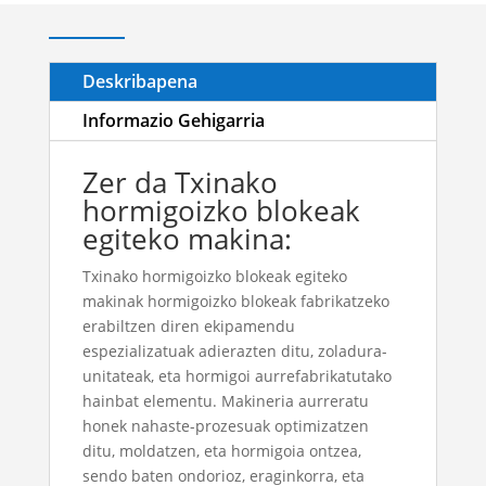
Deskribapena
Informazio Gehigarria
Zer da Txinako
hormigoizko blokeak
egiteko makina:
Txinako hormigoizko blokeak egiteko
makinak hormigoizko blokeak fabrikatzeko
erabiltzen diren ekipamendu
espezializatuak adierazten ditu, zoladura-
unitateak, eta hormigoi aurrefabrikatutako
hainbat elementu. Makineria aurreratu
honek nahaste-prozesuak optimizatzen
ditu, moldatzen, eta hormigoia ontzea,
sendo baten ondorioz, eraginkorra, eta