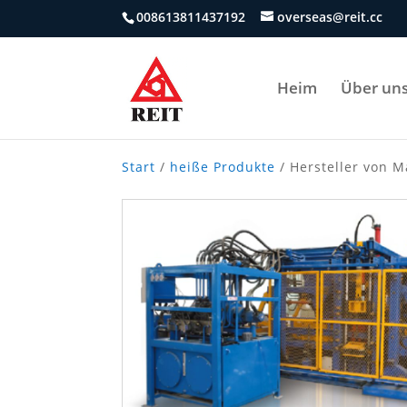
008613811437192
overseas@reit.cc
Heim
Über un
Start
/
heiße Produkte
/ Hersteller von M