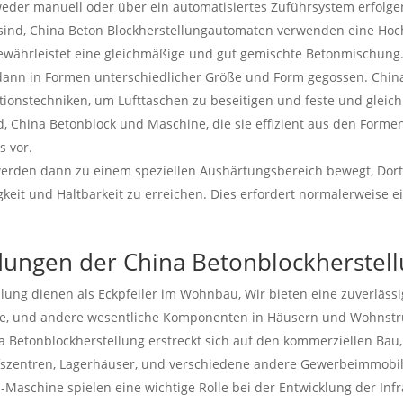
eder manuell oder über ein automatisiertes Zuführsystem erfolge
 sind, China Beton Blockherstellungautomaten verwenden eine Hoc
gewährleistet eine gleichmäßige und gut gemischte Betonmischung
dann in Formen unterschiedlicher Größe und Form gegossen. Chin
ionstechniken, um Lufttaschen zu beseitigen und feste und gleic
d, China Betonblock und Maschine, die sie effizient aus den Formen
s vor.
erden dann zu einem speziellen Aushärtungsbereich bewegt, Dort
keit und Haltbarkeit zu erreichen. Dies erfordert normalerweise e
ndungen der China Betonblockherstel
ung dienen als Eckpfeiler im Wohnbau, Wir bieten eine zuverläss
e, und andere wesentliche Komponenten in Häusern und Wohnstr
a Betonblockherstellung erstreckt sich auf den kommerziellen Bau, 
fszentren, Lagerhäuser, und verschiedene andere Gewerbeimmobil
 -Maschine spielen eine wichtige Rolle bei der Entwicklung der Inf