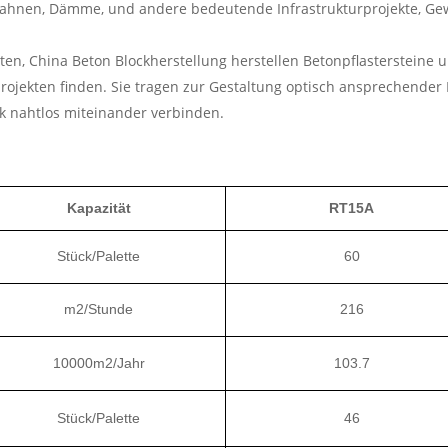
ahnen, Dämme, und andere bedeutende Infrastrukturprojekte, Gewä
, China Beton Blockherstellung herstellen Betonpflastersteine ​​u
jekten finden. Sie tragen zur Gestaltung optisch ansprechender E
ik nahtlos miteinander verbinden.
Kapazität
RT15A
Stück/Palette
60
m2/Stunde
216
10000m2/Jahr
103.7
Stück/Palette
46