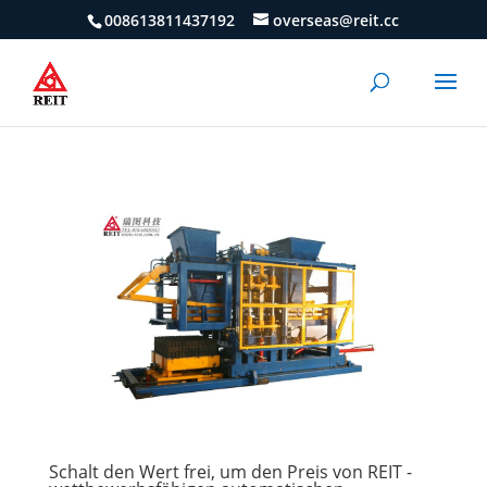
008613811437192
overseas@reit.cc
Schalt den Wert frei, um den Preis von REIT -