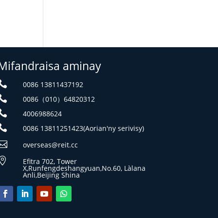
Mifandraisa aminay

0086 13811437192

0086（010）64820312

4006988624

0086 13811251423(Aorian'ny serivisy)

overseas@reit.cc

Efitra 702, Tower
X,Runfengdeshangyuan,No.60, Làlana
Anli,Beijing Shina