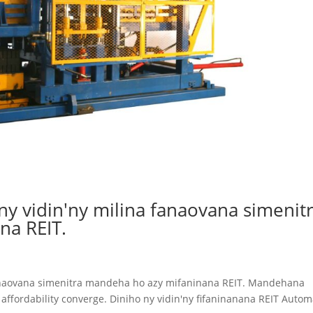
ny vidin'ny milina fanaovana simenit
na REIT.
 fanaovana simenitra mandeha ho azy mifaninana REIT. Mandehana
 affordability converge. Diniho ny vidin'ny fifaninanana REIT Autom