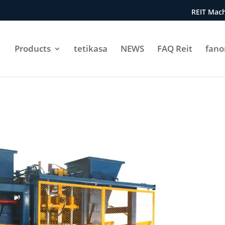
REIT Mach
Products
tetikasa
NEWS
FAQ Reit
fan