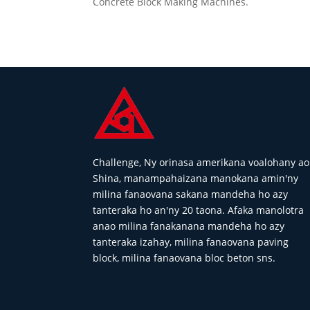
Concrete Block Making Machines.
Challenge, Ny orinasa amerikana voalohany ao
Shina, manampahaizana manokana amin'ny
milina fanaovana sakana mandeha ho azy
tanteraka ho an'ny 20 taona. Afaka manolotra
anao milina fanakanana mandeha ho azy
tanteraka izahay, milina fanaovana paving
block, milina fanaovana bloc beton sns.