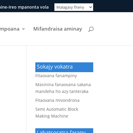
ine-Ireo mpanonta vola
ompoana
Mifandraisa aminay
Sokajy vokatra
Fitaovana fanampiny
Masinina fanaovana sakana
mandeha ho azy tanteraka
Fitaovana mivondrona
Semi Automatic Block
Making Machine
Lahatsoratra farany