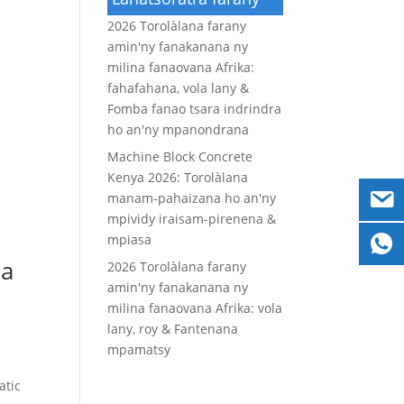
2026 Torolàlana farany
amin'ny fanakanana ny
milina fanaovana Afrika:
fahafahana, vola lany &
Fomba fanao tsara indrindra
ho an'ny mpanondrana
Machine Block Concrete
Kenya 2026: Torolàlana
manam-pahaizana ho an'ny
mpividy iraisam-pirenena &
mpiasa
ra
2026 Torolàlana farany
amin'ny fanakanana ny
milina fanaovana Afrika: vola
lany, roy & Fantenana
mpamatsy
atic