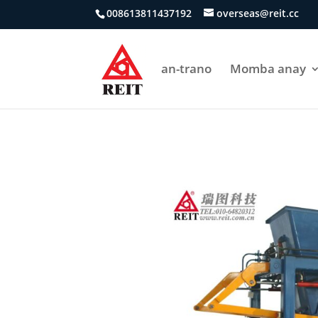
008613811437192
overseas@reit.cc
an-trano
Momba anay