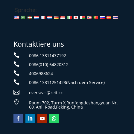
Sprache:
Kontaktiere uns

0086 13811437192

0086(010) 64820312

4006988624

0086 13811251423(Nach dem Service)

overseas@reit.cc

Raum 702, Turm X,Runfengdeshangyuan,Nr.
60, Anli Road,Peking, China