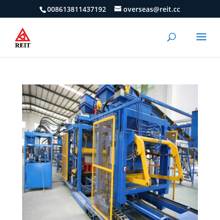
008613811437192
overseas@reit.cc